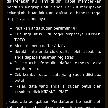
dikarenakan itu kami di sini dapat memberikan
panduan lengkap untuk anda. Berikut merupakan
selangkah buat lakukan daftar di bandar togel
terpercaya, andainya:
Pastikan anda sudah berumur 18+
Kunjungi situs judi togel terpecaya DENSUS
TOTO
Mencari menu daftar / daftar
Berakhir itu anda click daftar, oleh sebab itu
anda dapat kehalaman registrasi
Isi seluruh formulir daftar dengan data
betul/berlaku
Cek kembali data – data yang sudah diisi apa
betul
Jikalau data yang anda isi sudah betul oleh
sebab itu click KIRIM/SUBMIT
Jikalau ada pengakuan ‘Pendaftaran berhasil’ oleh
sebab itu anda sukses menjadi member dari