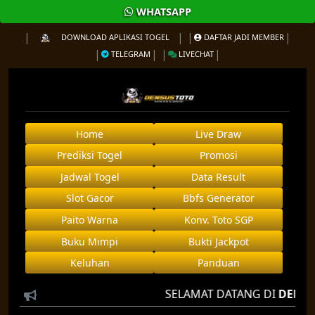
WHATSAPP
DOWNLOAD APLIKASI TOGEL
DAFTAR JADI MEMBER
TELEGRAM
LIVECHAT
Home
Live Draw
Prediksi Togel
Promosi
Jadwal Togel
Data Result
Slot Gacor
Bbfs Generator
Paito Warna
Konv. Toto SGP
Buku Mimpi
Bukti Jackpot
Keluhan
Panduan
SELAMAT DATANG DI
DENSUS