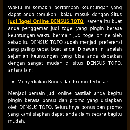
Waktu ini semakin bertambah keuntungan yang
dapat anda temukan jikalau masuk dengan Situs
Judi Togel Online DENSUS TOTO
. Karena itu buat
anda penggemar judi togel yang pingin berasa
keuntungan waktu bermain judi togel online oleh
sebab itu DENSUS TOTO sudah menjadi preferensi
yang paling tepat buat anda. Dibawah ini adalah
sejumlah keuntungan yang bisa anda dapatkan
dengan sangat mudah di situs DENSUS TOTO,
antara lain:
Menyediakan Bonus dan Promo Terbesar
Menjadi pemain judi online pastilah anda begitu
pingin berasa bonus dan promo yang disiapkan
oleh DENSUS TOTO. Seluruhnya bonus dan promo
yang kami siapkan dapat anda claim secara begitu
mudah.