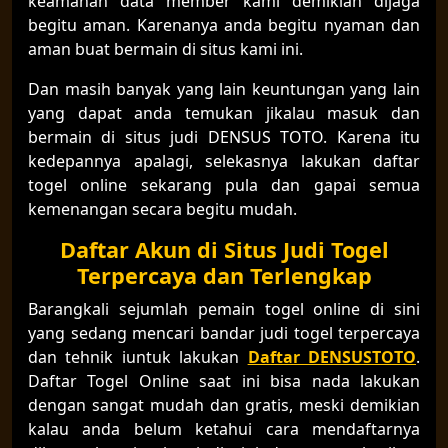
keamanan data member kami demikian dijaga
begitu aman. Karenanya anda begitu nyaman dan
aman buat bermain di situs kami ini.
Dan masih banyak yang lain keuntungan yang lain
yang dapat anda temukan jikalau masuk dan
bermain di situs judi DENSUS TOTO. Karena itu
kedepannya apalagi, selekasnya lakukan daftar
togel online sekarang pula dan gapai semua
kemenangan secara begitu mudah.
Daftar Akun di Situs Judi Togel
Terpercaya dan Terlengkap
Barangkali sejumlah pemain togel online di sini
yang sedang mencari bandar judi togel terpercaya
dan tehnik iuntuk lakukan
Daftar DENSUSTOTO
.
Daftar Togel Online saat ini bisa nada lakukan
dengan sangat mudah dan gratis, meski demikian
kalau anda belum ketahui cara mendaftarnya