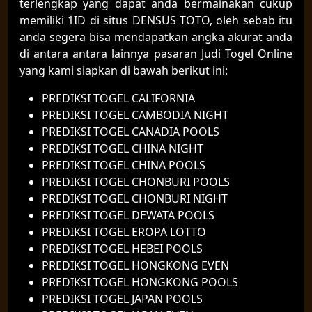
terlengkap yang dapat anda bermainakan cukup
memiliki 1ID di situs DENSUS TOTO, oleh sebab itu
anda segera bisa mendapatkan angka akurat anda
di antara antara lainnya pasaran Judi Togel Online
yang kami siapkan di bawah berikut ini:
PREDIKSI TOGEL CALIFORNIA
PREDIKSI TOGEL CAMBODIA NIGHT
PREDIKSI TOGEL CANADIA POOLS
PREDIKSI TOGEL CHINA NIGHT
PREDIKSI TOGEL CHINA POOLS
PREDIKSI TOGEL CHONBURI POOLS
PREDIKSI TOGEL CHONBURI NIGHT
PREDIKSI TOGEL DEWATA POOLS
PREDIKSI TOGEL EROPA LOTTO
PREDIKSI TOGEL HEBEI POOLS
PREDIKSI TOGEL HONGKONG EVEN
PREDIKSI TOGEL HONGKONG POOLS
PREDIKSI TOGEL JAPAN POOLS