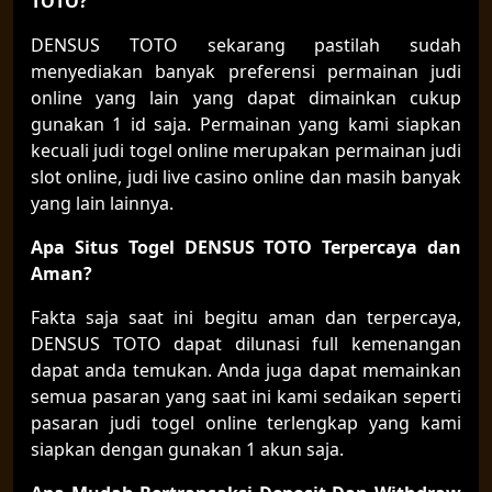
TOTO?
DENSUS TOTO sekarang pastilah sudah
menyediakan banyak preferensi permainan judi
online yang lain yang dapat dimainkan cukup
gunakan 1 id saja. Permainan yang kami siapkan
kecuali judi togel online merupakan permainan judi
slot online, judi live casino online dan masih banyak
yang lain lainnya.
Apa Situs Togel DENSUS TOTO Terpercaya dan
Aman?
Fakta saja saat ini begitu aman dan terpercaya,
DENSUS TOTO dapat dilunasi full kemenangan
dapat anda temukan. Anda juga dapat memainkan
semua pasaran yang saat ini kami sedaikan seperti
pasaran judi togel online terlengkap yang kami
siapkan dengan gunakan 1 akun saja.