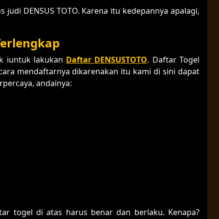
us judi DENSUS TOTO. Karena itu kedepannya apalagi,
 Terlengkap
ik iuntuk lakukan
Daftar DENSUSTOTO
. Daftar Togel
cara mendaftarnya dikarenakan itu kami di sini dapat
rpercaya, andainya:
r togel di atas harus benar dan berlaku. Kenapa?