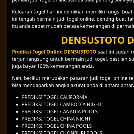
Keluaran togel hari ini demikian memiliki fungsi bua
ini tengah bermain judi togel online, penting buat t
itu anda dapat mudah berasa kemenangan di permaina
DENSUSTOTO De
Prediksi Togel Online DENSUSTOTO
saat ini sudah 
terjun langsung untuk bermain judi togel, pastila
juga bayar 100% kemenangan anda.
Nah, berikut merupakan pasaran judi togel online t
bisa mendapatkan angka akurat anda di antara antara 
PREDIKSI TOGEL CALIFORNIA
PREDIKSI TOGEL CAMBODIA NIGHT
PREDIKSI TOGEL CANADIA POOLS
PREDIKSI TOGEL CHINA NIGHT
PREDIKSI TOGEL CHINA POOLS
PREDIKSI TOGEL CHONBURI POOLS