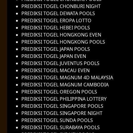
PREDIKSI TOGEL CHONBURI NIGHT
PREDIKSI TOGEL DEWATA POOLS
PREDIKSI TOGEL EROPA LOTTO
PREDIKSI TOGEL HEBEI POOLS
PREDIKSI TOGEL HONGKONG EVEN
PREDIKSI TOGEL HONGKONG POOLS
PREDIKSI TOGEL JAPAN POOLS
PREDIKSI TOGEL JAPAN EVEN
PREDIKSI TOGEL JUVENTUS POOLS
PREDIKSI TOGEL MACAU EVEN
PREDIKSI TOGEL MAGNUM 4D MALAYSIA
PREDIKSI TOGEL MAGNUM CAMBODIA
PREDIKSI TOGEL OREGON POOLS
PREDIKSI TOGEL PHILIPPINA LOTTERY
PREDIKSI TOGEL SINGAPORE POOLS
PREDIKSI TOGEL SINGAPORE NIGHT
PREDIKSI TOGEL SUNDA POOLS
PREDIKSI TOGEL SURABAYA POOLS