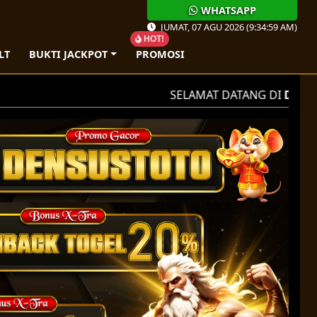
WHATSAPP
JUMAT, 07 AGU 2026 (
9:35:00 AM
)
LT
BUKTI JACKPOT
PROMOSI
SELAMAT DATANG DI
DENSUST