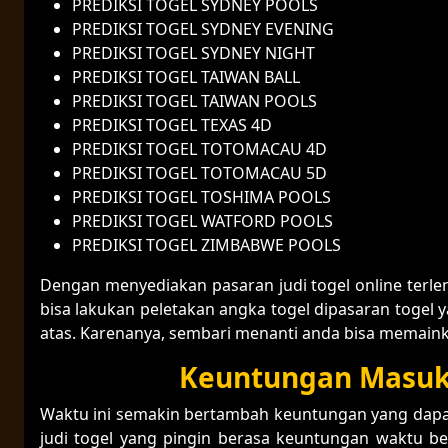
PREDIKSI TOGEL SYDNEY POOLS
PREDIKSI TOGEL SYDNEY EVENING
PREDIKSI TOGEL SYDNEY NIGHT
PREDIKSI TOGEL TAIWAN BALL
PREDIKSI TOGEL TAIWAN POOLS
PREDIKSI TOGEL TEXAS 4D
PREDIKSI TOGEL TOTOMACAU 4D
PREDIKSI TOGEL TOTOMACAU 5D
PREDIKSI TOGEL TOSHIMA POOLS
PREDIKSI TOGEL WATFORD POOLS
PREDIKSI TOGEL ZIMBABWE POOLS
Dengan menyediakan pasaran judi togel online terle
bisa lakukan peletakan angka togel dipasaran togel 
atas. Karenanya, sembari menanti anda bisa memaink
Keuntungan Masuk D
Waktu ini semakin bertambah keuntungan yang dapa
judi togel yang pingin berasa keuntungan waktu be