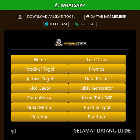
WHATSAPP
DOWNLOAD APLIKASI TOGEL
DAFTAR JADI MEMBER
TELEGRAM
LIVECHAT
Home
Live Draw
Prediksi Togel
Promosi
Jadwal Togel
Data Result
Slot Gacor
Bbfs Generator
Paito Warna
Konv. Toto SGP
Buku Mimpi
Bukti Jackpot
Keluhan
Panduan
SELAMAT DATANG DI
DENSUS