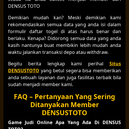
DENSUS TOTO
Demikian mudah kan? Meski demikian kami
rekomendasikan semua data yang anda isi dalam
formulir daftar togel di atas harus benar dan
berlaku. Kenapa? Didorong semua data yang anda
kasih nantunya buat membikin lebih mudah anda
waktu jalankan transaksi depo atau withdraw.
Begitu berita lengkap kami perihal
Situs
DENSUSTOTO
yang betul segera bisa memberikan
anda sebuah layanan dan juga fasilitas terbaik bila
sudah menjadi member kami.
FAQ – Pertanyaan Yang Sering
Ditanyakan Member
DENSUSTOTO
Game Judi Online Apa Yang Ada Di DENSUS