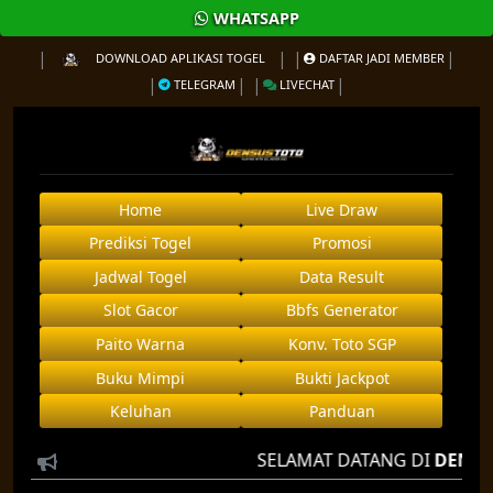
WHATSAPP
DOWNLOAD APLIKASI TOGEL
DAFTAR JADI MEMBER
TELEGRAM
LIVECHAT
Home
Live Draw
Prediksi Togel
Promosi
Jadwal Togel
Data Result
Slot Gacor
Bbfs Generator
Paito Warna
Konv. Toto SGP
Buku Mimpi
Bukti Jackpot
Keluhan
Panduan
SELAMAT DATANG DI
DENSUS