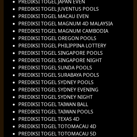
PREDIKSI TOGEL JAPAN EVEN
PREDIKSI TOGEL JUVENTUS POOLS
PREDIKSI TOGEL MACAU EVEN
PREDIKSI TOGEL MAGNUM 4D MALAYSIA
PREDIKSI TOGEL MAGNUM CAMBODIA
PREDIKSI TOGEL OREGON POOLS
PREDIKSI TOGEL PHILIPPINA LOTTERY
PREDIKSI TOGEL SINGAPORE POOLS
PREDIKSI TOGEL SINGAPORE NIGHT
PREDIKSI TOGEL SUNDA POOLS
PREDIKSI TOGEL SURABAYA POOLS
PREDIKSI TOGEL SYDNEY POOLS
PREDIKSI TOGEL SYDNEY EVENING
PREDIKSI TOGEL SYDNEY NIGHT
PREDIKSI TOGEL TAIWAN BALL
PREDIKSI TOGEL TAIWAN POOLS
PREDIKSI TOGEL TEXAS 4D
PREDIKSI TOGEL TOTOMACAU 4D
PREDIKSI TOGEL TOTOMACAU 5D