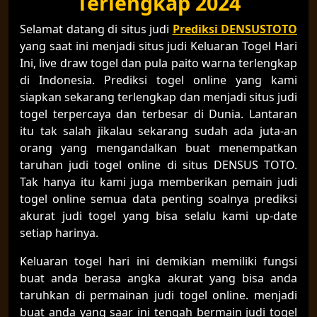
Terlengkap 2024
Selamat datang di situs judi
Prediksi DENSUSTOTO
yang saat ini menjadi situs judi Keluaran Togel Hari
Ini, live draw togel dan pula paito warna terlengkap
di Indonesia. Prediksi togel online yang kami
siapkan sekarang terlengkap dan menjadi situs judi
togel terpercaya dan terbesar di Dunia. Lantaran
itu tak salah jikalau sekarang sudah ada juta-an
orang yang mengandalkan buat menempatkan
taruhan judi togel online di situs DENSUS TOTO.
Tak hanya itu kami juga memberikan pemain judi
togel online semua data penting soalnya prediksi
akurat judi togel yang bisa selalu kami up-date
setiap harinya.
Keluaran togel hari ini demikian memiliki fungsi
buat anda berasa angka akurat yang bisa anda
taruhkan di permainan judi togel online. menjadi
buat anda yang saar ini tengah bermain judi togel