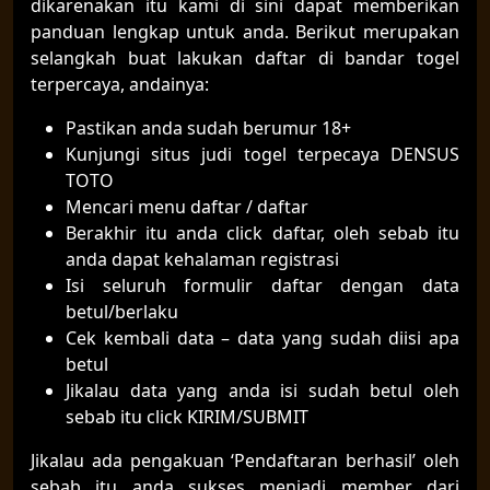
dikarenakan itu kami di sini dapat memberikan
panduan lengkap untuk anda. Berikut merupakan
selangkah buat lakukan daftar di bandar togel
terpercaya, andainya:
Pastikan anda sudah berumur 18+
Kunjungi situs judi togel terpecaya DENSUS
TOTO
Mencari menu daftar / daftar
Berakhir itu anda click daftar, oleh sebab itu
anda dapat kehalaman registrasi
Isi seluruh formulir daftar dengan data
betul/berlaku
Cek kembali data – data yang sudah diisi apa
betul
Jikalau data yang anda isi sudah betul oleh
sebab itu click KIRIM/SUBMIT
Jikalau ada pengakuan ‘Pendaftaran berhasil’ oleh
sebab itu anda sukses menjadi member dari