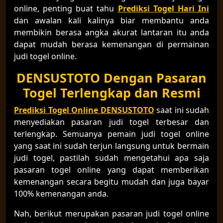
online, penting buat tahu
Prediksi Togel Hari Ini
dan awalan kali kalinya biar membantu anda
membikin berasa angka akurat lantaran itu anda
dapat mudah berasa kemenangan di permainan
judi togel online.
DENSUSTOTO Dengan Pasaran
Togel Terlengkap dan Resmi
Prediksi Togel Online DENSUSTOTO
saat ini sudah
menyediakan pasaran judi togel terbesar dan
terlengkap. Semuanya pemain judi togel online
yang saat ini sudah terjun langsung untuk bermain
judi togel, pastilah sudah mengetahui apa saja
pasaran togel online yang dapat memberikan
kemenangan secara begitu mudah dan juga bayar
100% kemenangan anda.
Nah, berikut merupakan pasaran judi togel online