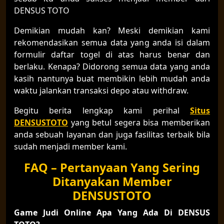
DENSUS TOTO
Demikian mudah kan? Meski demikian kami
rekomendasikan semua data yang anda isi dalam
formulir daftar togel di atas harus benar dan
berlaku. Kenapa? Didorong semua data yang anda
kasih nantunya buat membikin lebih mudah anda
waktu jalankan transaksi depo atau withdraw.
Begitu berita lengkap kami perihal
Situs
DENSUSTOTO
yang betul segera bisa memberikan
anda sebuah layanan dan juga fasilitas terbaik bila
sudah menjadi member kami.
FAQ – Pertanyaan Yang Sering
Ditanyakan Member
DENSUSTOTO
Game Judi Online Apa Yang Ada Di DENSUS