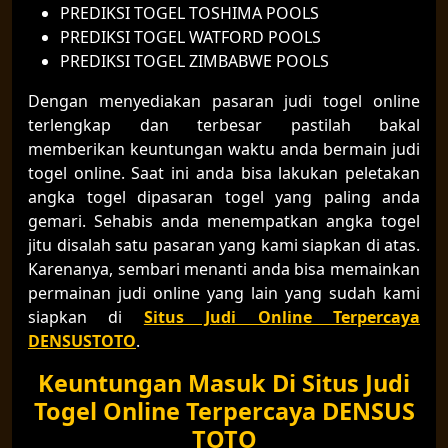
PREDIKSI TOGEL TOSHIMA POOLS
PREDIKSI TOGEL WATFORD POOLS
PREDIKSI TOGEL ZIMBABWE POOLS
Dengan menyediakan pasaran judi togel online
terlengkap dan terbesar pastilah bakal
memberikan keuntungan waktu anda bermain judi
togel online. Saat ini anda bisa lakukan peletakan
angka togel dipasaran togel yang paling anda
gemari. Sehabis anda menempatkan angka togel
jitu disalah satu pasaran yang kami siapkan di atas.
Karenanya, sembari menanti anda bisa memainkan
permainan judi online yang lain yang sudah kami
siapkan di
Situs Judi Online Terpercaya
DENSUSTOTO
.
Keuntungan Masuk Di Situs Judi
Togel Online Terpercaya DENSUS
TOTO