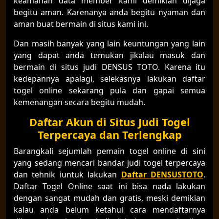
keamanan data member kami demikian dijaga
begitu aman. Karenanya anda begitu nyaman dan
aman buat bermain di situs kami ini.
Dan masih banyak yang lain keuntungan yang lain
yang dapat anda temukan jikalau masuk dan
bermain di situs judi DENSUS TOTO. Karena itu
kedepannya apalagi, selekasnya lakukan daftar
togel online sekarang pula dan gapai semua
kemenangan secara begitu mudah.
Daftar Akun di Situs Judi Togel
Terpercaya dan Terlengkap
Barangkali sejumlah pemain togel online di sini
yang sedang mencari bandar judi togel terpercaya
dan tehnik iuntuk lakukan
Daftar DENSUSTOTO
.
Daftar Togel Online saat ini bisa nada lakukan
dengan sangat mudah dan gratis, meski demikian
kalau anda belum ketahui cara mendaftarnya