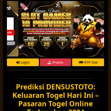
Login
Promo
RTP Slot
Prediksi DENSUSTOTO:
Keluaran Togel Hari Ini –
Pasaran Togel Online