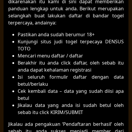
dikarenakan itu kami di sini dapat memberikan
panduan lengkap untuk anda. Berikut merupakan
selangkah buat lakukan daftar di bandar togel
terpercaya, andainya:
Pastikan anda sudah berumur 18+
Kunjungi situs judi togel terpecaya DENSUS
TOTO
Mencari menu daftar / daftar
Berakhir itu anda click daftar, oleh sebab itu
anda dapat kehalaman registrasi
Isi seluruh formulir daftar dengan data
betul/berlaku
Cek kembali data – data yang sudah diisi apa
betul
Jikalau data yang anda isi sudah betul oleh
sebab itu click KIRIM/SUBMIT
Jikalau ada pengakuan ‘Pendaftaran berhasil’ oleh
sebab itu anda sukses menjadi member dari