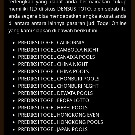
terlengkap yang dapat anda bermainakan cukup
memiliki 1ID di situs DENSUS TOTO, oleh sebab itu
anda segera bisa mendapatkan angka akurat anda
di antara antara lainnya pasaran Judi Togel Online
yang kami siapkan di bawah berikut ini:
PREDIKSI TOGEL CALIFORNIA
PREDIKSI TOGEL CAMBODIA NIGHT
PREDIKSI TOGEL CANADIA POOLS
PREDIKSI TOGEL CHINA NIGHT
PREDIKSI TOGEL CHINA POOLS
PREDIKSI TOGEL CHONBURI POOLS
PREDIKSI TOGEL CHONBURI NIGHT
PREDIKSI TOGEL DEWATA POOLS
PREDIKSI TOGEL EROPA LOTTO
PREDIKSI TOGEL HEBEI POOLS
PREDIKSI TOGEL HONGKONG EVEN
PREDIKSI TOGEL HONGKONG POOLS
PREDIKSI TOGEL JAPAN POOLS