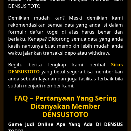
DENSUS TOTO
Demikian mudah kan? Meski demikian kami
rekomendasikan semua data yang anda isi dalam
formulir daftar togel di atas harus benar dan
berlaku. Kenapa? Didorong semua data yang anda
kasih nantunya buat membikin lebih mudah anda
waktu jalankan transaksi depo atau withdraw.
Begitu berita lengkap kami perihal
Situs
DENSUSTOTO
yang betul segera bisa memberikan
anda sebuah layanan dan juga fasilitas terbaik bila
sudah menjadi member kami.
FAQ – Pertanyaan Yang Sering
Ditanyakan Member
DENSUSTOTO
Game Judi Online Apa Yang Ada Di DENSUS