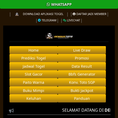
WHATSAPP
DOWNLOAD APLIKASI TOGEL
DAFTAR JADI MEMBER
TELEGRAM
LIVECHAT
Home
Live Draw
Prediksi Togel
Promosi
Jadwal Togel
Data Result
Slot Gacor
Bbfs Generator
Paito Warna
Konv. Toto SGP
Buku Mimpi
Bukti Jackpot
Keluhan
Panduan
SELAMAT DATANG DI
DENSUS