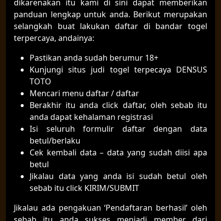
dikarenakan itu kami di sini dapat memberikan
panduan lengkap untuk anda. Berikut merupakan
selangkah buat lakukan daftar di bandar togel
terpercaya, andainya:
Pastikan anda sudah berumur 18+
Kunjungi situs judi togel terpecaya DENSUS
TOTO
Mencari menu daftar / daftar
Berakhir itu anda click daftar, oleh sebab itu
anda dapat kehalaman registrasi
Isi seluruh formulir daftar dengan data
betul/berlaku
Cek kembali data – data yang sudah diisi apa
betul
Jikalau data yang anda isi sudah betul oleh
sebab itu click KIRIM/SUBMIT
Jikalau ada pengakuan ‘Pendaftaran berhasil’ oleh
sebab itu anda sukses menjadi member dari