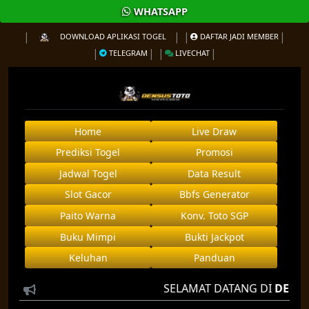
WHATSAPP
DOWNLOAD APLIKASI TOGEL
DAFTAR JADI MEMBER
TELEGRAM
LIVECHAT
Home
Live Draw
Prediksi Togel
Promosi
Jadwal Togel
Data Result
Slot Gacor
Bbfs Generator
Paito Warna
Konv. Toto SGP
Buku Mimpi
Bukti Jackpot
Keluhan
Panduan
SELAMAT DATANG DI
DENSUS