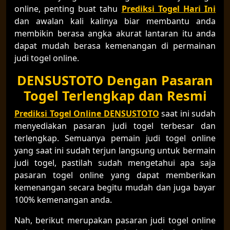
online, penting buat tahu
Prediksi Togel Hari Ini
dan awalan kali kalinya biar membantu anda
membikin berasa angka akurat lantaran itu anda
dapat mudah berasa kemenangan di permainan
judi togel online.
DENSUSTOTO Dengan Pasaran
Togel Terlengkap dan Resmi
Prediksi Togel Online DENSUSTOTO
saat ini sudah
menyediakan pasaran judi togel terbesar dan
terlengkap. Semuanya pemain judi togel online
yang saat ini sudah terjun langsung untuk bermain
judi togel, pastilah sudah mengetahui apa saja
pasaran togel online yang dapat memberikan
kemenangan secara begitu mudah dan juga bayar
100% kemenangan anda.
Nah, berikut merupakan pasaran judi togel online