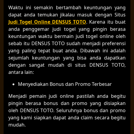
Waktu ini semakin bertambah keuntungan yang
dapat anda temukan jikalau masuk dengan Situs
Judi Togel Online DENSUS TOTO
. Karena itu buat
anda penggemar judi togel yang pingin berasa
keuntungan waktu bermain judi togel online oleh
sebab itu DENSUS TOTO sudah menjadi preferensi
yang paling tepat buat anda. Dibawah ini adalah
sejumlah keuntungan yang bisa anda dapatkan
dengan sangat mudah di situs DENSUS TOTO,
antara lain:
Menyediakan Bonus dan Promo Terbesar
Menjadi pemain judi online pastilah anda begitu
pingin berasa bonus dan promo yang disiapkan
oleh DENSUS TOTO. Seluruhnya bonus dan promo
yang kami siapkan dapat anda claim secara begitu
mudah.