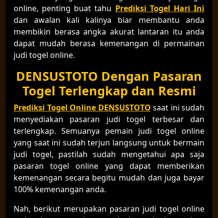
online, penting buat tahu
Prediksi Togel Hari Ini
dan awalan kali kalinya biar membantu anda
membikin berasa angka akurat lantaran itu anda
dapat mudah berasa kemenangan di permainan
judi togel online.
DENSUSTOTO Dengan Pasaran
Togel Terlengkap dan Resmi
Prediksi Togel Online DENSUSTOTO
saat ini sudah
menyediakan pasaran judi togel terbesar dan
terlengkap. Semuanya pemain judi togel online
yang saat ini sudah terjun langsung untuk bermain
judi togel, pastilah sudah mengetahui apa saja
pasaran togel online yang dapat memberikan
kemenangan secara begitu mudah dan juga bayar
100% kemenangan anda.
Nah, berikut merupakan pasaran judi togel online