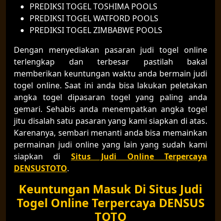
PREDIKSI TOGEL TOSHIMA POOLS
PREDIKSI TOGEL WATFORD POOLS
PREDIKSI TOGEL ZIMBABWE POOLS
Dengan menyediakan pasaran judi togel online
terlengkap dan terbesar pastilah bakal
memberikan keuntungan waktu anda bermain judi
togel online. Saat ini anda bisa lakukan peletakan
angka togel dipasaran togel yang paling anda
gemari. Sehabis anda menempatkan angka togel
jitu disalah satu pasaran yang kami siapkan di atas.
Karenanya, sembari menanti anda bisa memainkan
permainan judi online yang lain yang sudah kami
siapkan di
Situs Judi Online Terpercaya
DENSUSTOTO
.
Keuntungan Masuk Di Situs Judi
Togel Online Terpercaya DENSUS
TOTO