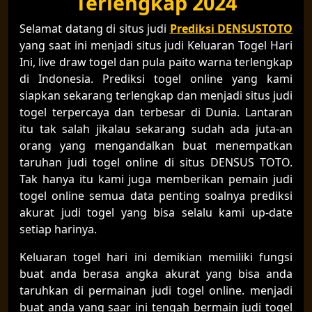
Terlengkap 2024
Selamat datang di situs judi
Prediksi DENSUSTOTO
yang saat ini menjadi situs judi Keluaran Togel Hari
Ini, live draw togel dan pula paito warna terlengkap
di Indonesia. Prediksi togel online yang kami
siapkan sekarang terlengkap dan menjadi situs judi
togel terpercaya dan terbesar di Dunia. Lantaran
itu tak salah jikalau sekarang sudah ada juta-an
orang yang mengandalkan buat menempatkan
taruhan judi togel online di situs DENSUS TOTO.
Tak hanya itu kami juga memberikan pemain judi
togel online semua data penting soalnya prediksi
akurat judi togel yang bisa selalu kami up-date
setiap harinya.
Keluaran togel hari ini demikian memiliki fungsi
buat anda berasa angka akurat yang bisa anda
taruhkan di permainan judi togel online. menjadi
buat anda yang saar ini tengah bermain judi togel