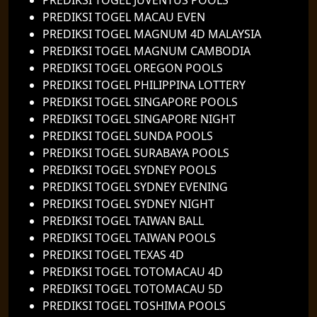
PREDIKSI TOGEL MACAU EVEN
PREDIKSI TOGEL MAGNUM 4D MALAYSIA
PREDIKSI TOGEL MAGNUM CAMBODIA
PREDIKSI TOGEL OREGON POOLS
PREDIKSI TOGEL PHILIPPINA LOTTERY
PREDIKSI TOGEL SINGAPORE POOLS
PREDIKSI TOGEL SINGAPORE NIGHT
PREDIKSI TOGEL SUNDA POOLS
PREDIKSI TOGEL SURABAYA POOLS
PREDIKSI TOGEL SYDNEY POOLS
PREDIKSI TOGEL SYDNEY EVENING
PREDIKSI TOGEL SYDNEY NIGHT
PREDIKSI TOGEL TAIWAN BALL
PREDIKSI TOGEL TAIWAN POOLS
PREDIKSI TOGEL TEXAS 4D
PREDIKSI TOGEL TOTOMACAU 4D
PREDIKSI TOGEL TOTOMACAU 5D
PREDIKSI TOGEL TOSHIMA POOLS