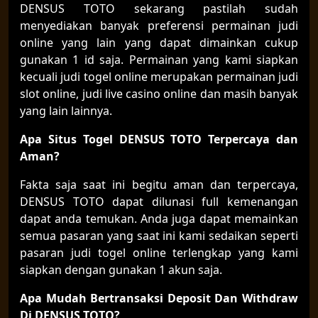
DENSUS TOTO sekarang pastilah sudah
menyediakan banyak preferensi permainan judi
online yang lain yang dapat dimainkan cukup
gunakan 1 id saja. Permainan yang kami siapkan
kecuali judi togel online merupakan permainan judi
slot online, judi live casino online dan masih banyak
yang lain lainnya.
Apa Situs Togel DENSUS TOTO Terpercaya dan
Aman?
Fakta saja saat ini begitu aman dan terpercaya,
DENSUS TOTO dapat dilunasi full kemenangan
dapat anda temukan. Anda juga dapat memainkan
semua pasaran yang saat ini kami sedaikan seperti
pasaran judi togel online terlengkap yang kami
siapkan dengan gunakan 1 akun saja.
Apa Mudah
Bert
ransaksi Deposit Dan Withdraw
Di DENSUS TOTO?