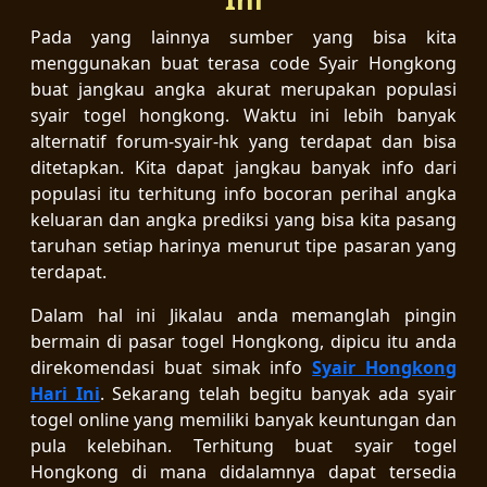
Pada yang lainnya sumber yang bisa kita
menggunakan buat terasa code Syair Hongkong
buat jangkau angka akurat merupakan populasi
syair togel hongkong. Waktu ini lebih banyak
alternatif forum-syair-hk yang terdapat dan bisa
ditetapkan. Kita dapat jangkau banyak info dari
populasi itu terhitung info bocoran perihal angka
keluaran dan angka prediksi yang bisa kita pasang
taruhan setiap harinya menurut tipe pasaran yang
terdapat.
Dalam hal ini Jikalau anda memanglah pingin
bermain di pasar togel Hongkong, dipicu itu anda
direkomendasi buat simak info
Syair Hongkong
Hari Ini
. Sekarang telah begitu banyak ada syair
togel online yang memiliki banyak keuntungan dan
pula kelebihan. Terhitung buat syair togel
Hongkong di mana didalamnya dapat tersedia