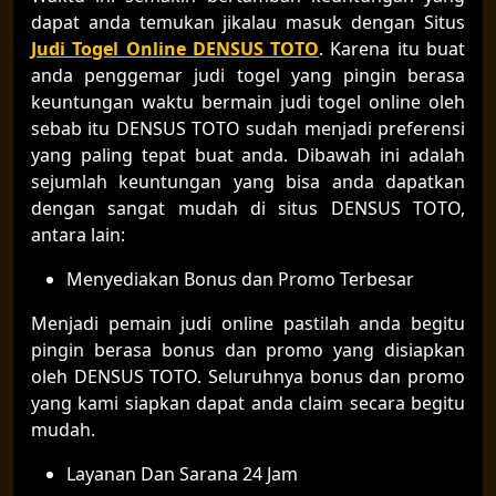
dapat anda temukan jikalau masuk dengan Situs
Judi Togel Online DENSUS TOTO
. Karena itu buat
anda penggemar judi togel yang pingin berasa
keuntungan waktu bermain judi togel online oleh
sebab itu DENSUS TOTO sudah menjadi preferensi
yang paling tepat buat anda. Dibawah ini adalah
sejumlah keuntungan yang bisa anda dapatkan
dengan sangat mudah di situs DENSUS TOTO,
antara lain:
Menyediakan Bonus dan Promo Terbesar
Menjadi pemain judi online pastilah anda begitu
pingin berasa bonus dan promo yang disiapkan
oleh DENSUS TOTO. Seluruhnya bonus dan promo
yang kami siapkan dapat anda claim secara begitu
mudah.
Layanan Dan Sarana 24 Jam