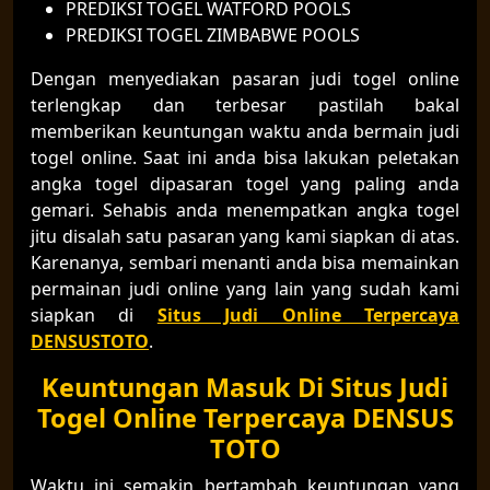
PREDIKSI TOGEL WATFORD POOLS
PREDIKSI TOGEL ZIMBABWE POOLS
Dengan menyediakan pasaran judi togel online
terlengkap dan terbesar pastilah bakal
memberikan keuntungan waktu anda bermain judi
togel online. Saat ini anda bisa lakukan peletakan
angka togel dipasaran togel yang paling anda
gemari. Sehabis anda menempatkan angka togel
jitu disalah satu pasaran yang kami siapkan di atas.
Karenanya, sembari menanti anda bisa memainkan
permainan judi online yang lain yang sudah kami
siapkan di
Situs Judi Online Terpercaya
DENSUSTOTO
.
Keuntungan Masuk Di Situs Judi
Togel Online Terpercaya DENSUS
TOTO
Waktu ini semakin bertambah keuntungan yang