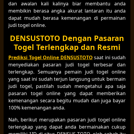
dan awalan kali kalinya biar membantu anda
membikin berasa angka akurat lantaran itu anda
dapat mudah berasa kemenangan di permainan
judi togel online.
DENSUSTOTO Dengan Pasaran
Togel Terlengkap dan Resmi
Prediksi Togel Online DENSUSTOTO
saat ini sudah
menyediakan pasaran judi togel terbesar dan
terlengkap. Semuanya pemain judi togel online
yang saat ini sudah terjun langsung untuk bermain
judi togel, pastilah sudah mengetahui apa saja
pasaran togel online yang dapat memberikan
kemenangan secara begitu mudah dan juga bayar
100% kemenangan anda.
Nah, berikut merupakan pasaran judi togel online
terlengkap yang dapat anda bermainakan cukup
memiliki 1ID di situs DENSUS TOTO, oleh sebab itu