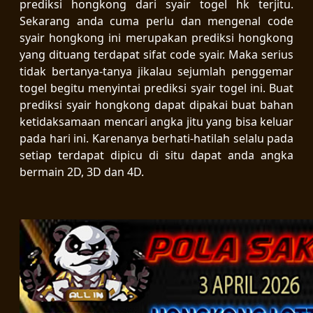
prediksi hongkong dari syair togel hk terjitu.
Sekarang anda cuma perlu dan mengenal code
syair hongkong ini merupakan prediksi hongkong
yang dituang terdapat sifat code syair. Maka serius
tidak bertanya-tanya jikalau sejumlah penggemar
togel begitu menyintai prediksi syair togel ini. Buat
prediksi syair hongkong dapat dipakai buat bahan
ketidaksamaan mencari angka jitu yang bisa keluar
pada hari ini. Karenanya berhati-hatilah selalu pada
setiap terdapat dipicu di situ dapat anda angka
bermain 2D, 3D dan 4D.