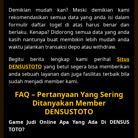
Demikian mudah kan? Meski demikian kami
rekomendasikan semua data yang anda isi dalam
formulir daftar togel di atas harus benar dan
berlaku. Kenapa? Didorong semua data yang anda
kasih nantunya buat membikin lebih mudah anda
waktu jalankan transaksi depo atau withdraw.
Begitu berita lengkap kami perihal
Situs
DENSUSTOTO
yang betul segera bisa memberikan
anda sebuah layanan dan juga fasilitas terbaik bila
sudah menjadi member kami.
FAQ – Pertanyaan Yang Sering
Ditanyakan Member
DENSUSTOTO
Game Judi Online Apa Yang Ada Di DENSUS
TOTO?