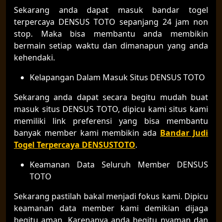
Sekarang anda dapat masuk bandar togel
terpercaya DENSUS TOTO sepanjang 24 jam non
stop. Maka bisa membantu anda membikin
bermain setiap waktu dan dimanapun yang anda
kehendaki.
Kelapangan Dalam Masuk Situs DENSUS TOTO
Sekarang anda dapat secara begitu mudah buat
masuk situs DENSUS TOTO, dipicu kami situs kami
memiliki link preferensi yang bisa membantu
banyak member kami membikin ada
Bandar Judi
Togel Terpercaya DENSUSTOTO
.
Keamanan Data Seluruh Member DENSUS
TOTO
Sekarang pastilah bakal menjadi fokus kami. Dipicu
keamanan data member kami demikian dijaga
begitu aman. Karenanya anda begitu nyaman dan