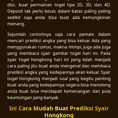
disc. buat permainan togel tipe 2D, 3D, dan 4D.
Deposit tak perlu besar, dalam batas paling paling
sedikit saja anda bisa buat ada kemungkinan
menang.
Sejumlah contohnya saja cara pemain dalam
mencari prediksi angka yang bisa keluar. Ada yang
menggunakan rumus, makna mimpi, juga ada juga
yang membaca syair gambar togel hari ini. Pada
syair togel hongkong hari ini yang telah menjadi
cara paling jitu buat anda mengenal dan membaca
prediksi angka yang kedepannya akan keluar. Syair
togel hongkong menjadi soal yang begitu penting
buat anda yang kedepannya segera bisa menolong
anda buat bisa mendapati kemenangan dan pula
keuntungan yang banyak.
Ini Cara Mudah Buat Prediksi Syair
Hongkong