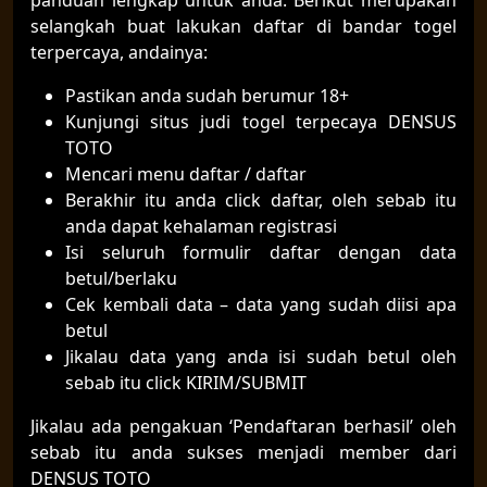
selangkah buat lakukan daftar di bandar togel
terpercaya, andainya:
Pastikan anda sudah berumur 18+
Kunjungi situs judi togel terpecaya DENSUS
TOTO
Mencari menu daftar / daftar
Berakhir itu anda click daftar, oleh sebab itu
anda dapat kehalaman registrasi
Isi seluruh formulir daftar dengan data
betul/berlaku
Cek kembali data – data yang sudah diisi apa
betul
Jikalau data yang anda isi sudah betul oleh
sebab itu click KIRIM/SUBMIT
Jikalau ada pengakuan ‘Pendaftaran berhasil’ oleh
sebab itu anda sukses menjadi member dari
DENSUS TOTO