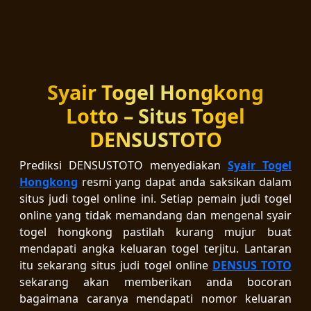
Syair Togel Hongkong
Lotto – Situs Togel
DENSUSTOTO
Prediksi DENSUSTOTO menyediakan
Syair Togel
Hongkong
resmi yang dapat anda saksikan dalam
situs judi togel online ini. Setiap pemain judi togel
online yang tidak memandang dan mengenal syair
togel hongkong pastilah kurang mujur buat
mendapati angka keluaran togel terjitu. Lantaran
itu sekarang situs judi togel online
DENSUS TOTO
sekarang akan memberikan anda bocoran
bagaimana caranya mendapati nomor keluaran