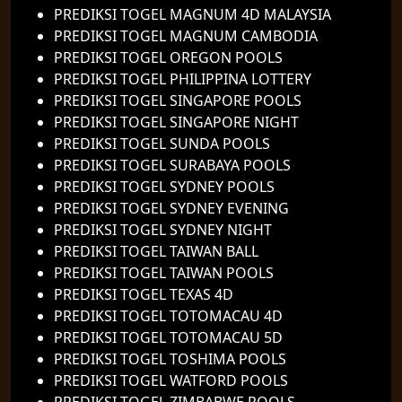
PREDIKSI TOGEL MAGNUM 4D MALAYSIA
PREDIKSI TOGEL MAGNUM CAMBODIA
PREDIKSI TOGEL OREGON POOLS
PREDIKSI TOGEL PHILIPPINA LOTTERY
PREDIKSI TOGEL SINGAPORE POOLS
PREDIKSI TOGEL SINGAPORE NIGHT
PREDIKSI TOGEL SUNDA POOLS
PREDIKSI TOGEL SURABAYA POOLS
PREDIKSI TOGEL SYDNEY POOLS
PREDIKSI TOGEL SYDNEY EVENING
PREDIKSI TOGEL SYDNEY NIGHT
PREDIKSI TOGEL TAIWAN BALL
PREDIKSI TOGEL TAIWAN POOLS
PREDIKSI TOGEL TEXAS 4D
PREDIKSI TOGEL TOTOMACAU 4D
PREDIKSI TOGEL TOTOMACAU 5D
PREDIKSI TOGEL TOSHIMA POOLS
PREDIKSI TOGEL WATFORD POOLS
PREDIKSI TOGEL ZIMBABWE POOLS