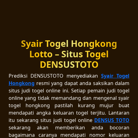
Syair Togel Hongkong
Lotto – Situs Togel
DENSUSTOTO
Prediksi DENSUSTOTO menyediakan
Syair Togel
Hongkong
resmi yang dapat anda saksikan dalam
situs judi togel online ini. Setiap pemain judi togel
online yang tidak memandang dan mengenal syair
togel hongkong pastilah kurang mujur buat
mendapati angka keluaran togel terjitu. Lantaran
itu sekarang situs judi togel online
DENSUS TOTO
sekarang akan memberikan anda bocoran
bagaimana caranya mendapati nomor keluaran