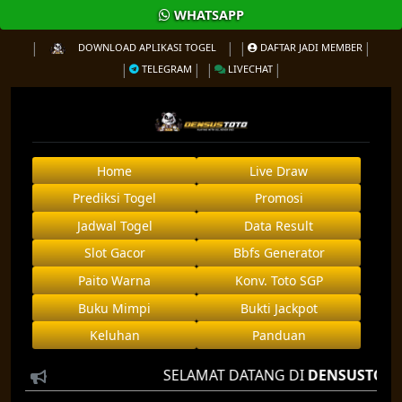
WHATSAPP
DOWNLOAD APLIKASI TOGEL
DAFTAR JADI MEMBER
TELEGRAM
LIVECHAT
Home
Live Draw
Prediksi Togel
Promosi
Jadwal Togel
Data Result
Slot Gacor
Bbfs Generator
Paito Warna
Konv. Toto SGP
Buku Mimpi
Bukti Jackpot
Keluhan
Panduan
SELAMAT DATANG DI
DENSUSTOTO
AGE