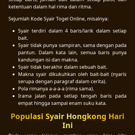
ketentuan dalam hal rima dan ritma.
Sejumlah Kode Syair Togel Online, misalnya:
Syair terdiri dalam 4 baris/larik dalam setiap
bait.
Syair tidak punya sampiran, sama dengan pada
pantun. Dalam kata lain, semua baris punya
kandungan isi dan makna.
Syair tidak berakhir dalam sebuah bait.
Makna syair dikukuhkan oleh bait-bait (nyaris
serupa dengan paragraf dalam cerita).
Pola rimanya a-a-a-a (rima sama).
Irama jalan pada setiap tengah baris pada
empat hingga sampai enam suku kata.
Populasi Syair Hongkong Hari
Ini