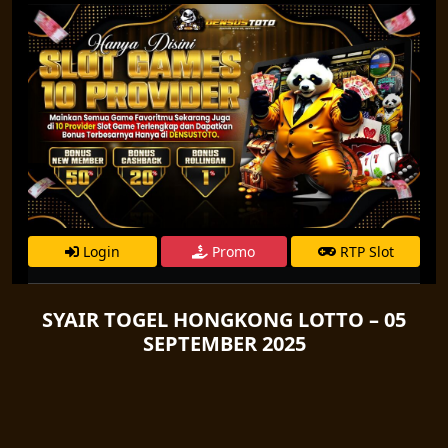
Login
Promo
RTP Slot
SYAIR TOGEL HONGKONG LOTTO – 05
SEPTEMBER 2025