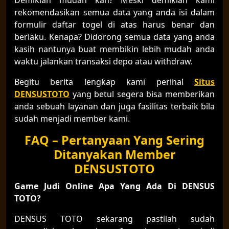
rekomendasikan semua data yang anda isi dalam
formulir daftar togel di atas harus benar dan
berlaku. Kenapa? Didorong semua data yang anda
kasih nantunya buat membikin lebih mudah anda
waktu jalankan transaksi depo atau withdraw.
Begitu berita lengkap kami perihal
Situs
DENSUSTOTO
yang betul segera bisa memberikan
anda sebuah layanan dan juga fasilitas terbaik bila
sudah menjadi member kami.
FAQ – Pertanyaan Yang Sering
Ditanyakan Member
DENSUSTOTO
Game Judi Online Apa Yang Ada Di DENSUS
TOTO?
DENSUS TOTO sekarang pastilah sudah