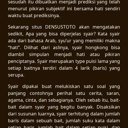
sesudah itu dibuatkan menjadi prediksi yang telah
menurut pikiran subjektif ini bersama hati sendiri
waktu buat prediksinya.
Sekarang situs DENSUSTOTO akan mengatakan
sedikit, Apa yang bisa diperjelas syair? Kata syair
ada dari bahasa Arab, syu’ur yang memiliki makna
“hati”. Dilihat dari aslinya, syair hongkong bisa
diambil simpulan menjadi hati atau pikiran
penciptanya. Syair merupakan type puisi lama yang
setiap baitnya terdiri dalam 4 larik (baris) yang
serupa.
Syair dipakai buat melukiskan satu soal yang
panjang contohnya perihal satu cerita, saran,
agama, cinta, dan sebagianya. Oleh sebab itu, bait-
bait dalam syair yang begitu banyak. Disaksikan
dari susunan luarnya, syair terhitung dalam jumlah
baris dalam sebuah bait, jumlah suku kata dalam
setiap baris, jumlah bait dalam setiap puisi, dan