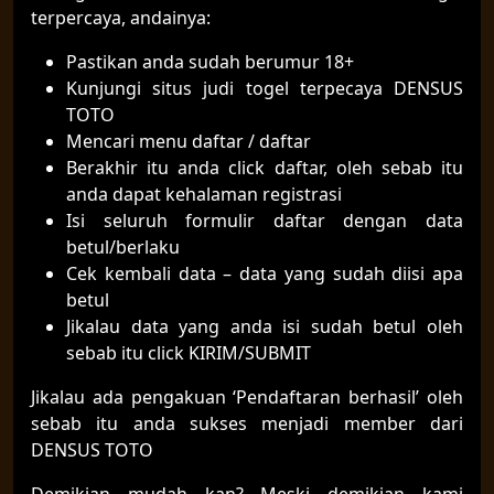
terpercaya, andainya:
Pastikan anda sudah berumur 18+
Kunjungi situs judi togel terpecaya DENSUS
TOTO
Mencari menu daftar / daftar
Berakhir itu anda click daftar, oleh sebab itu
anda dapat kehalaman registrasi
Isi seluruh formulir daftar dengan data
betul/berlaku
Cek kembali data – data yang sudah diisi apa
betul
Jikalau data yang anda isi sudah betul oleh
sebab itu click KIRIM/SUBMIT
Jikalau ada pengakuan ‘Pendaftaran berhasil’ oleh
sebab itu anda sukses menjadi member dari
DENSUS TOTO
Demikian mudah kan? Meski demikian kami