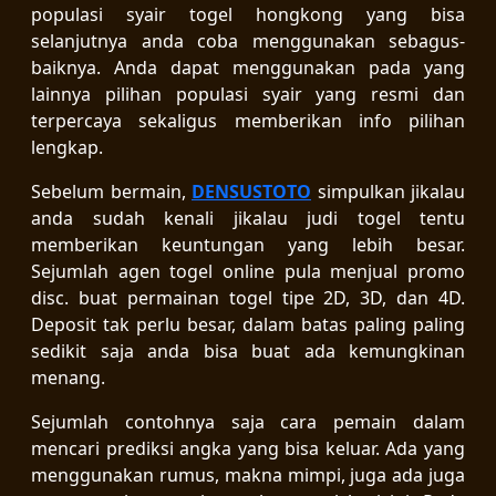
populasi syair togel hongkong yang bisa
selanjutnya anda coba menggunakan sebagus-
baiknya. Anda dapat menggunakan pada yang
lainnya pilihan populasi syair yang resmi dan
terpercaya sekaligus memberikan info pilihan
lengkap.
Sebelum bermain,
DENSUSTOTO
simpulkan jikalau
anda sudah kenali jikalau judi togel tentu
memberikan keuntungan yang lebih besar.
Sejumlah agen togel online pula menjual promo
disc. buat permainan togel tipe 2D, 3D, dan 4D.
Deposit tak perlu besar, dalam batas paling paling
sedikit saja anda bisa buat ada kemungkinan
menang.
Sejumlah contohnya saja cara pemain dalam
mencari prediksi angka yang bisa keluar. Ada yang
menggunakan rumus, makna mimpi, juga ada juga