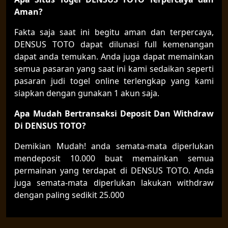
Aman?
Fakta saja saat ini begitu aman dan terpercaya,
DENSUS TOTO dapat dilunasi full kemenangan
dapat anda temukan. Anda juga dapat memainkan
semua pasaran yang saat ini kami sedaikan seperti
pasaran judi togel online terlengkap yang kami
siapkan dengan gunakan 1 akun saja.
Apa Mudah
Bert
ransaksi Deposit Dan Withdraw
Di DENSUS TOTO?
Demikian Mudah! anda semata-mata diperlukan
mendeposit 10.000 buat memainkan semua
permainan yang terdapat di DENSUS TOTO. Anda
juga semata-mata diperlukan lakukan withdraw
dengan paling sedikit 25.000