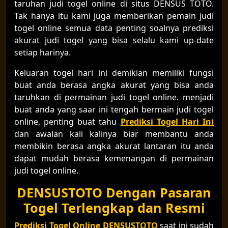
taruhan judi togel online di situs DENSUS TOTO.
Tak hanya itu kami juga memberikan pemain judi
togel online semua data penting soalnya prediksi
akurat judi togel yang bisa selalu kami up-date
setiap harinya.
Keluaran togel hari ini demikian memiliki fungsi
buat anda berasa angka akurat yang bisa anda
taruhkan di permainan judi togel online. menjadi
buat anda yang saar ini tengah bermain judi togel
online, penting buat tahu
Prediksi Togel Hari Ini
dan awalan kali kalinya biar membantu anda
membikin berasa angka akurat lantaran itu anda
dapat mudah berasa kemenangan di permainan
judi togel online.
DENSUSTOTO Dengan Pasaran
Togel Terlengkap dan Resmi
Prediksi Togel Online DENSUSTOTO
saat ini sudah