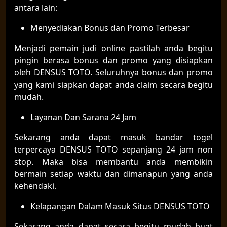
antara lain:
Menyediakan Bonus dan Promo Terbesar
Menjadi pemain judi online pastilah anda begitu
pingin berasa bonus dan promo yang disiapkan
oleh DENSUS TOTO. Seluruhnya bonus dan promo
yang kami siapkan dapat anda claim secara begitu
mudah.
Layanan Dan Sarana 24 Jam
Sekarang anda dapat masuk bandar togel
terpercaya DENSUS TOTO sepanjang 24 jam non
stop. Maka bisa membantu anda membikin
bermain setiap waktu dan dimanapun yang anda
kehendaki.
Kelapangan Dalam Masuk Situs DENSUS TOTO
Sekarang anda dapat secara begitu mudah buat