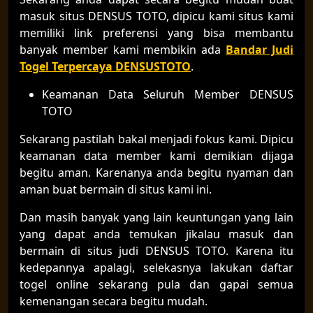
masuk situs DENSUS TOTO, dipicu kami situs kami
memiliki link preferensi yang bisa membantu
banyak member kami membikin ada
Bandar Judi
Togel Terpercaya DENSUSTOTO
.
Keamanan Data Seluruh Member DENSUS
TOTO
Sekarang pastilah bakal menjadi fokus kami. Dipicu
keamanan data member kami demikian dijaga
begitu aman. Karenanya anda begitu nyaman dan
aman buat bermain di situs kami ini.
Dan masih banyak yang lain keuntungan yang lain
yang dapat anda temukan jikalau masuk dan
bermain di situs judi DENSUS TOTO. Karena itu
kedepannya apalagi, selekasnya lakukan daftar
togel online sekarang pula dan gapai semua
kemenangan secara begitu mudah.