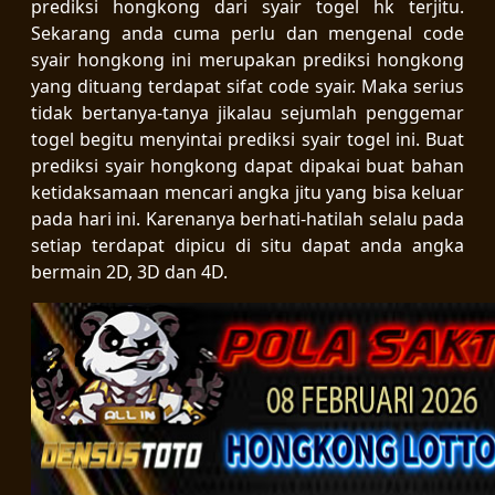
prediksi hongkong dari syair togel hk terjitu.
Sekarang anda cuma perlu dan mengenal code
syair hongkong ini merupakan prediksi hongkong
yang dituang terdapat sifat code syair. Maka serius
tidak bertanya-tanya jikalau sejumlah penggemar
togel begitu menyintai prediksi syair togel ini. Buat
prediksi syair hongkong dapat dipakai buat bahan
ketidaksamaan mencari angka jitu yang bisa keluar
pada hari ini. Karenanya berhati-hatilah selalu pada
setiap terdapat dipicu di situ dapat anda angka
bermain 2D, 3D dan 4D.