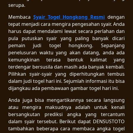
serupa.
Membaca
Syair Togel Hongkong Resmi
dengan
tepat menjadi cara mengira pengesahan syair. Anda
harus dapat mendalami lewat secara perlahan dan
pula putuskan syair yang paling banyak dicari
pemain judi togel hongkong. Sepanjang
penelusuran waktu yang akan datang, anda ada
kemungkinan terasa bentuk kalimat yang
terdengar bersusila dan masih ada banyak kembali.
Pilihkan syair-syair yang diperhitungkan tembus
dalam judi togel hari ini. Sejumlah informasi itu bisa
dijangkau ada pembawaan gambar togel hari ini.
Anda juga bisa mengartikannya secara langsung
atau mengira maksudnya adalah untuk kenali
bersangkutan prediksi angka yang tercantum
dalam syair tersebut. Berikut dapat DENSUSTOTO
tambahkan beberapa cara membaca angka togel