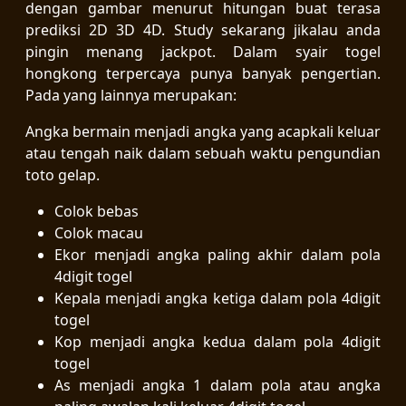
dengan gambar menurut hitungan buat terasa
prediksi 2D 3D 4D. Study sekarang jikalau anda
pingin menang jackpot. Dalam syair togel
hongkong terpercaya punya banyak pengertian.
Pada yang lainnya merupakan:
Angka bermain menjadi angka yang acapkali keluar
atau tengah naik dalam sebuah waktu pengundian
toto gelap.
Colok bebas
Colok macau
Ekor menjadi angka paling akhir dalam pola
4digit togel
Kepala menjadi angka ketiga dalam pola 4digit
togel
Kop menjadi angka kedua dalam pola 4digit
togel
As menjadi angka 1 dalam pola atau angka