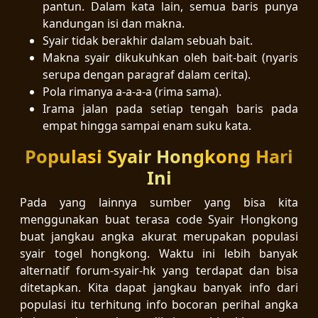
pantun. Dalam kata lain, semua baris punya
kandungan isi dan makna.
Syair tidak berakhir dalam sebuah bait.
Makna syair dikukuhkan oleh bait-bait (nyaris
serupa dengan paragraf dalam cerita).
Pola rimanya a-a-a-a (rima sama).
Irama jalan pada setiap tengah baris pada
empat hingga sampai enam suku kata.
Populasi Syair Hongkong Hari
Ini
Pada yang lainnya sumber yang bisa kita
menggunakan buat terasa code Syair Hongkong
buat jangkau angka akurat merupakan populasi
syair togel hongkong. Waktu ini lebih banyak
alternatif forum-syair-hk yang terdapat dan bisa
ditetapkan. Kita dapat jangkau banyak info dari
populasi itu terhitung info bocoran perihal angka