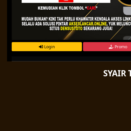
Login
Promo
SYAIR