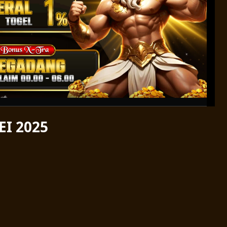
I 2025