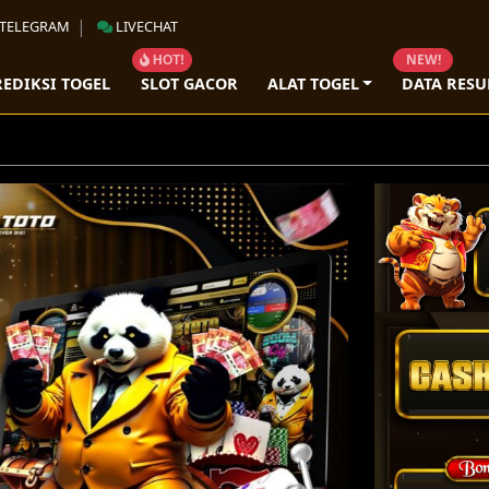
TELEGRAM
LIVECHAT
REDIKSI TOGEL
SLOT GACOR
ALAT TOGEL
DATA RESU