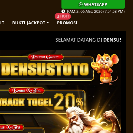
WHATSAPP
KAMIS, 06 AGU 2026 (
7:54:55 PM
)
LT
BUKTI JACKPOT
PROMOSI
SELAMAT DATANG DI
DENSUSTOTO
AGEN 