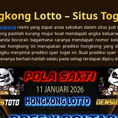
ngkong Lotto – Situs T
ongkong
resmi yang dapat anda saksikan dalam situs judi to
 pastilah kurang mujur buat mendapati angka keluaran tog
da bocoran bagaimana caranya mendapati nomor keluara
r hongkong ini merupakan prediksi hongkong yang ditu
gitu menyintai prediksi syair togel ini. Buat prediksi sy
arenanya berhati-hatilah selalu pada setiap terdapat dipicu