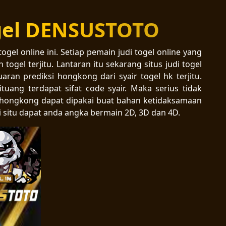
ogel DENSUSTOTO
gel online ini. Setiap pemain judi togel online yang
el terjitu. Lantaran itu sekarang situs judi togel
n prediksi hongkong dari syair togel hk terjitu.
ang terdapat sifat code syair. Maka serius tidak
air hongkong dapat dipakai buat bahan ketidaksamaan
 di situ dapat anda angka bermain 2D, 3D dan 4D.