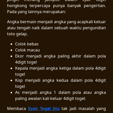
hongkong terpercaya punya banyak pengertian.
Pada yang lainnya merupakan:
Angka bermain menjadi angka yang acapkali keluar
atau tengah naik dalam sebuah waktu pengundian
toto gelap.
Colok bebas
Colok macau
Ekor menjadi angka paling akhir dalam pola
4digit togel
Kepala menjadi angka ketiga dalam pola 4digit
togel
Kop menjadi angka kedua dalam pola 4digit
togel
As menjadi angka 1 dalam pola atau angka
paling awalan kali keluar 4digit togel.
Membaca
Syair Togel Jitu
tak jadi masalah yang