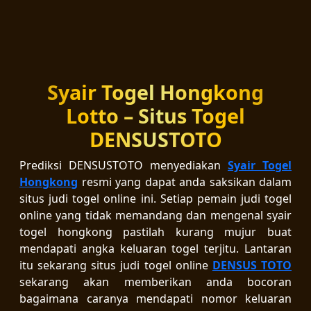
Syair Togel Hongkong
Lotto – Situs Togel
DENSUSTOTO
Prediksi DENSUSTOTO menyediakan
Syair Togel
Hongkong
resmi yang dapat anda saksikan dalam
situs judi togel online ini. Setiap pemain judi togel
online yang tidak memandang dan mengenal syair
togel hongkong pastilah kurang mujur buat
mendapati angka keluaran togel terjitu. Lantaran
itu sekarang situs judi togel online
DENSUS TOTO
sekarang akan memberikan anda bocoran
bagaimana caranya mendapati nomor keluaran