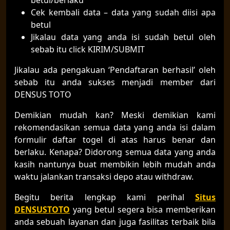
Cek kembali data – data yang sudah diisi apa
betul
Jikalau data yang anda isi sudah betul oleh
sebab itu click KIRIM/SUBMIT
Jikalau ada pengakuan ‘Pendaftaran berhasil’ oleh
sebab itu anda sukses menjadi member dari
DENSUS TOTO
Demikian mudah kan? Meski demikian kami
rekomendasikan semua data yang anda isi dalam
formulir daftar togel di atas harus benar dan
berlaku. Kenapa? Didorong semua data yang anda
kasih nantunya buat membikin lebih mudah anda
waktu jalankan transaksi depo atau withdraw.
Begitu berita lengkap kami perihal
Situs
DENSUSTOTO
yang betul segera bisa memberikan
anda sebuah layanan dan juga fasilitas terbaik bila