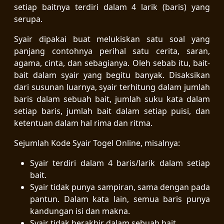
setiap baitnya terdiri dalam 4 larik (baris) yang
serupa.
Syair dipakai buat melukiskan satu soal yang
panjang contohnya perihal satu cerita, saran,
agama, cinta, dan sebagianya. Oleh sebab itu, bait-
bait dalam syair yang begitu banyak. Disaksikan
dari susunan luarnya, syair terhitung dalam jumlah
baris dalam sebuah bait, jumlah suku kata dalam
setiap baris, jumlah bait dalam setiap puisi, dan
ketentuan dalam hal rima dan ritma.
Sejumlah Kode Syair Togel Online, misalnya:
Syair terdiri dalam 4 baris/larik dalam setiap
bait.
Syair tidak punya sampiran, sama dengan pada
pantun. Dalam kata lain, semua baris punya
kandungan isi dan makna.
Syair tidak berakhir dalam sebuah bait.