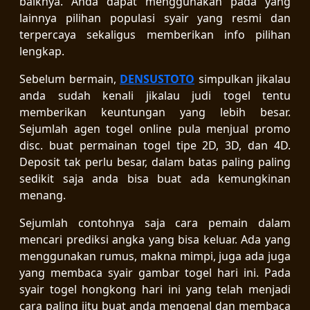
baiknya. Anda dapat menggunakan pada yang
lainnya pilihan populasi syair yang resmi dan
terpercaya sekaligus memberikan info pilihan
lengkap.
Sebelum bermain,
DENSUSTOTO
simpulkan jikalau
anda sudah kenali jikalau judi togel tentu
memberikan keuntungan yang lebih besar.
Sejumlah agen togel online pula menjual promo
disc. buat permainan togel tipe 2D, 3D, dan 4D.
Deposit tak perlu besar, dalam batas paling paling
sedikit saja anda bisa buat ada kemungkinan
menang.
Sejumlah contohnya saja cara pemain dalam
mencari prediksi angka yang bisa keluar. Ada yang
menggunakan rumus, makna mimpi, juga ada juga
yang membaca syair gambar togel hari ini. Pada
syair togel hongkong hari ini yang telah menjadi
cara paling jitu buat anda mengenal dan membaca