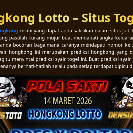
ngkong Lotto – Situs T
ongkong
resmi yang dapat anda saksikan dalam situs judi to
 pastilah kurang mujur buat mendapati angka keluaran tog
da bocoran bagaimana caranya mendapati nomor keluara
r hongkong ini merupakan prediksi hongkong yang ditu
gitu menyintai prediksi syair togel ini. Buat prediksi sy
arenanya berhati-hatilah selalu pada setiap terdapat dipicu