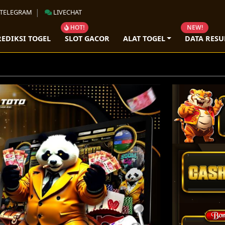
TELEGRAM
LIVECHAT
REDIKSI TOGEL
SLOT GACOR
ALAT TOGEL
DATA RESU