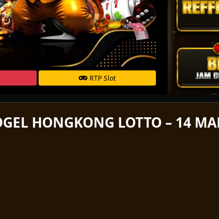
RTP Slot
OGEL HONGKONG LOTTO – 14 MA