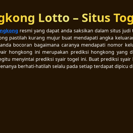
ngkong Lotto – Situs T
ongkong
resmi yang dapat anda saksikan dalam situs judi to
 pastilah kurang mujur buat mendapati angka keluaran tog
da bocoran bagaimana caranya mendapati nomor keluara
r hongkong ini merupakan prediksi hongkong yang ditu
gitu menyintai prediksi syair togel ini. Buat prediksi sy
arenanya berhati-hatilah selalu pada setiap terdapat dipicu