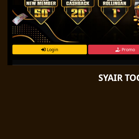
Login
Promo
SYAIR TO