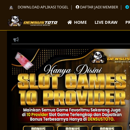
DOWNLOAD APLIKASI TOGEL
DAFTAR JADI MEMBER
HOME
LIVE DRAW
P