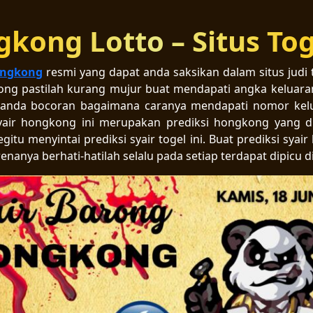
ngkong Lotto – Situs T
ongkong
resmi yang dapat anda saksikan dalam situs judi to
 pastilah kurang mujur buat mendapati angka keluaran tog
da bocoran bagaimana caranya mendapati nomor keluara
r hongkong ini merupakan prediksi hongkong yang ditu
gitu menyintai prediksi syair togel ini. Buat prediksi sy
arenanya berhati-hatilah selalu pada setiap terdapat dipicu