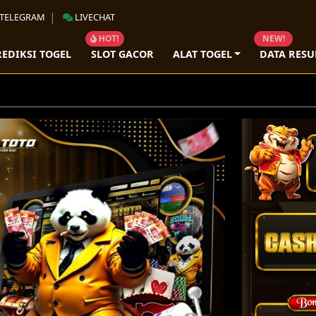
TELEGRAM
LIVECHAT
REDIKSI TOGEL
SLOT GACOR
ALAT TOGEL
DATA RESU