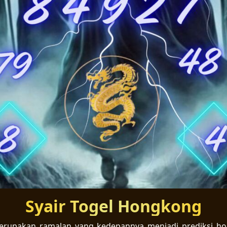
Syair Togel Hongkong
upakan ramalan yang kedepannya menjadi prediksi h