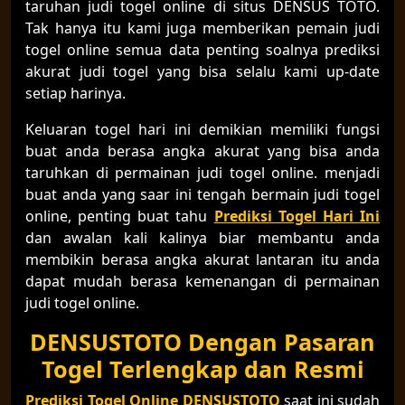
taruhan judi togel online di situs DENSUS TOTO.
Tak hanya itu kami juga memberikan pemain judi
togel online semua data penting soalnya prediksi
akurat judi togel yang bisa selalu kami up-date
setiap harinya.
Keluaran togel hari ini demikian memiliki fungsi
buat anda berasa angka akurat yang bisa anda
taruhkan di permainan judi togel online. menjadi
buat anda yang saar ini tengah bermain judi togel
online, penting buat tahu
Prediksi Togel Hari Ini
dan awalan kali kalinya biar membantu anda
membikin berasa angka akurat lantaran itu anda
dapat mudah berasa kemenangan di permainan
judi togel online.
DENSUSTOTO Dengan Pasaran
Togel Terlengkap dan Resmi
Prediksi Togel Online DENSUSTOTO
saat ini sudah