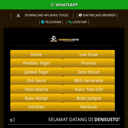
WHATSAPP
DOWNLOAD APLIKASI TOGEL
DAFTAR JADI MEMBER
TELEGRAM
LIVECHAT
Home
Live Draw
Prediksi Togel
Promosi
Jadwal Togel
Data Result
Slot Gacor
Bbfs Generator
Paito Warna
Konv. Toto SGP
Buku Mimpi
Bukti Jackpot
Keluhan
Panduan
SELAMAT DATANG DI
DENSUSTOTO
AGEN TO