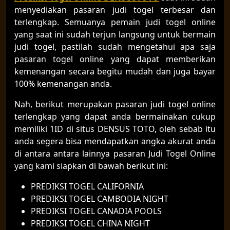
menyediakan pasaran judi togel terbesar dan
terlengkap. Semuanya pemain judi togel online
yang saat ini sudah terjun langsung untuk bermain
judi togel, pastilah sudah mengetahui apa saja
pasaran togel online yang dapat memberikan
kemenangan secara begitu mudah dan juga bayar
100% kemenangan anda.
Nah, berikut merupakan pasaran judi togel online
terlengkap yang dapat anda bermainakan cukup
memiliki 1ID di situs DENSUS TOTO, oleh sebab itu
anda segera bisa mendapatkan angka akurat anda
di antara antara lainnya pasaran Judi Togel Online
yang kami siapkan di bawah berikut ini:
PREDIKSI TOGEL CALIFORNIA
PREDIKSI TOGEL CAMBODIA NIGHT
PREDIKSI TOGEL CANADIA POOLS
PREDIKSI TOGEL CHINA NIGHT