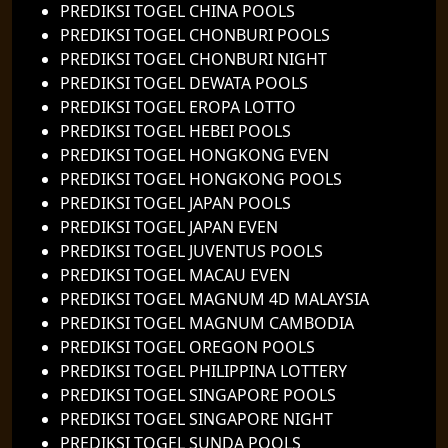
PREDIKSI TOGEL CHINA POOLS
PREDIKSI TOGEL CHONBURI POOLS
PREDIKSI TOGEL CHONBURI NIGHT
PREDIKSI TOGEL DEWATA POOLS
PREDIKSI TOGEL EROPA LOTTO
PREDIKSI TOGEL HEBEI POOLS
PREDIKSI TOGEL HONGKONG EVEN
PREDIKSI TOGEL HONGKONG POOLS
PREDIKSI TOGEL JAPAN POOLS
PREDIKSI TOGEL JAPAN EVEN
PREDIKSI TOGEL JUVENTUS POOLS
PREDIKSI TOGEL MACAU EVEN
PREDIKSI TOGEL MAGNUM 4D MALAYSIA
PREDIKSI TOGEL MAGNUM CAMBODIA
PREDIKSI TOGEL OREGON POOLS
PREDIKSI TOGEL PHILIPPINA LOTTERY
PREDIKSI TOGEL SINGAPORE POOLS
PREDIKSI TOGEL SINGAPORE NIGHT
PREDIKSI TOGEL SUNDA POOLS