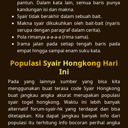
pantun. Dalam kata lain, semua baris punya
kandungan isi dan makna.
Syair tidak berakhir dalam sebuah bait.
Makna syair dikukuhkan oleh bait-bait (nyaris
serupa dengan paragraf dalam cerita).
Pola rimanya a-a-a-a (rima sama).
Irama jalan pada setiap tengah baris pada
empat hingga sampai enam suku kata.
Populasi Syair Hongkong Hari
Ini
Pada yang lainnya sumber yang bisa kita
menggunakan buat terasa code Syair Hongkong
buat jangkau angka akurat merupakan populasi
syair togel hongkong. Waktu ini lebih banyak
alternatif forum-syair-hk yang terdapat dan bisa
ditetapkan. Kita dapat jangkau banyak info dari
populasi itu terhitung info bocoran perihal angka