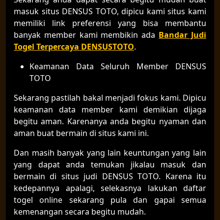
masuk situs DENSUS TOTO, dipicu kami situs kami
memiliki link preferensi yang bisa membantu
banyak member kami membikin ada
Bandar Judi
Togel Terpercaya DENSUSTOTO
.
Keamanan Data Seluruh Member DENSUS
TOTO
Sekarang pastilah bakal menjadi fokus kami. Dipicu
keamanan data member kami demikian dijaga
begitu aman. Karenanya anda begitu nyaman dan
aman buat bermain di situs kami ini.
Dan masih banyak yang lain keuntungan yang lain
yang dapat anda temukan jikalau masuk dan
bermain di situs judi DENSUS TOTO. Karena itu
kedepannya apalagi, selekasnya lakukan daftar
togel online sekarang pula dan gapai semua
kemenangan secara begitu mudah.