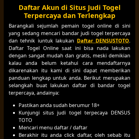
Daftar Akun di Situs Judi Togel
Terpercaya dan Terlengkap
Barangkali sejumlah pemain togel online di sini
yang sedang mencari bandar judi togel terpercaya
dan tehnik iuntuk lakukan
Daftar DENSUSTOTO
.
Daftar Togel Online saat ini bisa nada lakukan
dengan sangat mudah dan gratis, meski demikian
kalau anda belum ketahui cara mendaftarnya
dikarenakan itu kami di sini dapat memberikan
panduan lengkap untuk anda. Berikut merupakan
selangkah buat lakukan daftar di bandar togel
terpercaya, andainya:
Pastikan anda sudah berumur 18+
Kunjungi situs judi togel terpecaya DENSUS
TOTO
Mencari menu daftar / daftar
Berakhir itu anda click daftar, oleh sebab itu