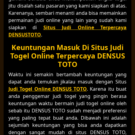
jitu disalah satu pasaran yang kami siapkan di atas.
Karenanya, sembari menanti anda bisa memainkan
permainan judi online yang lain yang sudah kami
siapkan di
Situs Judi Online Terpercaya
DENSUSTOTO
.
Keuntungan Masuk Di Situs Judi
Togel Online Terpercaya DENSUS
TOTO
Waktu ini semakin bertambah keuntungan yang
dapat anda temukan jikalau masuk dengan Situs
Judi Togel Online DENSUS TOTO
. Karena itu buat
anda penggemar judi togel yang pingin berasa
keuntungan waktu bermain judi togel online oleh
sebab itu DENSUS TOTO sudah menjadi preferensi
yang paling tepat buat anda. Dibawah ini adalah
sejumlah keuntungan yang bisa anda dapatkan
dengan sangat mudah di situs DENSUS TOTO,