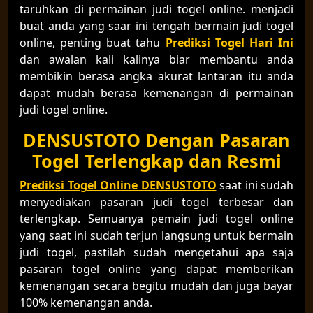
taruhkan di permainan judi togel online. menjadi
buat anda yang saar ini tengah bermain judi togel
online, penting buat tahu
Prediksi Togel Hari Ini
dan awalan kali kalinya biar membantu anda
membikin berasa angka akurat lantaran itu anda
dapat mudah berasa kemenangan di permainan
judi togel online.
DENSUSTOTO Dengan Pasaran
Togel Terlengkap dan Resmi
Prediksi Togel Online DENSUSTOTO
saat ini sudah
menyediakan pasaran judi togel terbesar dan
terlengkap. Semuanya pemain judi togel online
yang saat ini sudah terjun langsung untuk bermain
judi togel, pastilah sudah mengetahui apa saja
pasaran togel online yang dapat memberikan
kemenangan secara begitu mudah dan juga bayar
100% kemenangan anda.