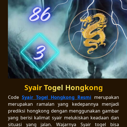
Syair Togel Hongkong
Code
Syair Togel Hongkong Resmi
merupakan
merupakan ramalan yang kedepannya menjadi
prediksi hongkong dengan menggunakan gambar
yang berisi kalimat syair melukiskan keadaan dan
situasi yang jalan. Wajarnya Syair togel bisa