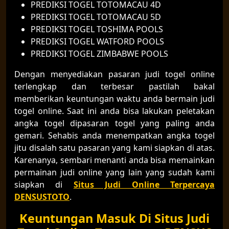
PREDIKSI TOGEL TOTOMACAU 4D
PREDIKSI TOGEL TOTOMACAU 5D
PREDIKSI TOGEL TOSHIMA POOLS
PREDIKSI TOGEL WATFORD POOLS
PREDIKSI TOGEL ZIMBABWE POOLS
Dengan menyediakan pasaran judi togel online
terlengkap dan terbesar pastilah bakal
memberikan keuntungan waktu anda bermain judi
togel online. Saat ini anda bisa lakukan peletakan
angka togel dipasaran togel yang paling anda
gemari. Sehabis anda menempatkan angka togel
jitu disalah satu pasaran yang kami siapkan di atas.
Karenanya, sembari menanti anda bisa memainkan
permainan judi online yang lain yang sudah kami
siapkan di
Situs Judi Online Terpercaya
DENSUSTOTO
.
Keuntungan Masuk Di Situs Judi