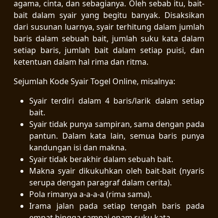
agama, cinta, dan sebagianya. Oleh sebab itu, bait-
bait dalam syair yang begitu banyak. Disaksikan
dari susunan luarnya, syair terhitung dalam jumlah
baris dalam sebuah bait, jumlah suku kata dalam
setiap baris, jumlah bait dalam setiap puisi, dan
ketentuan dalam hal rima dan ritma.
Sejumlah Kode Syair Togel Online, misalnya:
Syair terdiri dalam 4 baris/larik dalam setiap
bait.
Syair tidak punya sampiran, sama dengan pada
pantun. Dalam kata lain, semua baris punya
kandungan isi dan makna.
Syair tidak berakhir dalam sebuah bait.
Makna syair dikukuhkan oleh bait-bait (nyaris
serupa dengan paragraf dalam cerita).
Pola rimanya a-a-a-a (rima sama).
Irama jalan pada setiap tengah baris pada
empat hingga sampai enam suku kata.