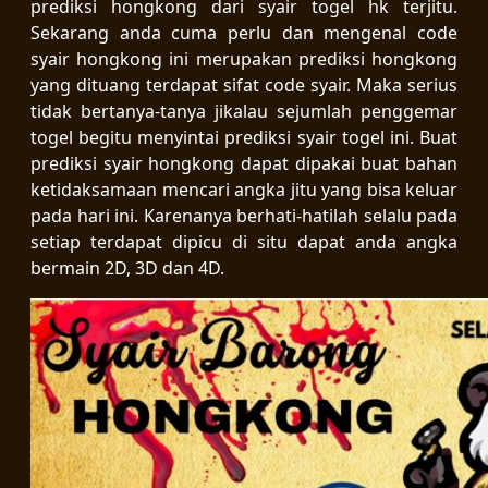
prediksi hongkong dari syair togel hk terjitu.
Sekarang anda cuma perlu dan mengenal code
syair hongkong ini merupakan prediksi hongkong
yang dituang terdapat sifat code syair. Maka serius
tidak bertanya-tanya jikalau sejumlah penggemar
togel begitu menyintai prediksi syair togel ini. Buat
prediksi syair hongkong dapat dipakai buat bahan
ketidaksamaan mencari angka jitu yang bisa keluar
pada hari ini. Karenanya berhati-hatilah selalu pada
setiap terdapat dipicu di situ dapat anda angka
bermain 2D, 3D dan 4D.