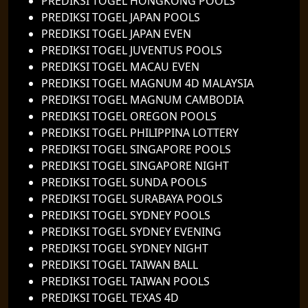
PREDIKSI TOGEL HONGKONG POOLS
PREDIKSI TOGEL JAPAN POOLS
PREDIKSI TOGEL JAPAN EVEN
PREDIKSI TOGEL JUVENTUS POOLS
PREDIKSI TOGEL MACAU EVEN
PREDIKSI TOGEL MAGNUM 4D MALAYSIA
PREDIKSI TOGEL MAGNUM CAMBODIA
PREDIKSI TOGEL OREGON POOLS
PREDIKSI TOGEL PHILIPPINA LOTTERY
PREDIKSI TOGEL SINGAPORE POOLS
PREDIKSI TOGEL SINGAPORE NIGHT
PREDIKSI TOGEL SUNDA POOLS
PREDIKSI TOGEL SURABAYA POOLS
PREDIKSI TOGEL SYDNEY POOLS
PREDIKSI TOGEL SYDNEY EVENING
PREDIKSI TOGEL SYDNEY NIGHT
PREDIKSI TOGEL TAIWAN BALL
PREDIKSI TOGEL TAIWAN POOLS
PREDIKSI TOGEL TEXAS 4D