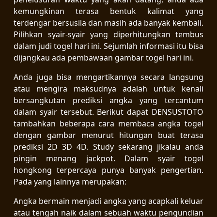
kemungkinan terasa bentuk kalimat yang
terdengar bersusila dan masih ada banyak kembali.
Pilihkan syair-syair yang diperhitungkan tembus
dalam judi togel hari ini. Sejumlah informasi itu bisa
dijangkau ada pembawaan gambar togel hari ini.
Anda juga bisa mengartikannya secara langsung
atau mengira maksudnya adalah untuk kenali
bersangkutan prediksi angka yang tercantum
dalam syair tersebut. Berikut dapat DENSUSTOTO
tambahkan beberapa cara membaca angka togel
dengan gambar menurut hitungan buat terasa
prediksi 2D 3D 4D. Study sekarang jikalau anda
pingin menang jackpot. Dalam syair togel
hongkong terpercaya punya banyak pengertian.
Pada yang lainnya merupakan:
Angka bermain menjadi angka yang acapkali keluar
atau tengah naik dalam sebuah waktu pengundian