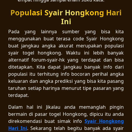
Populasi Syair Hongkong Hari
Ini
Pada yang lainnya sumber yang bisa kita
menggunakan buat terasa code Syair Hongkong
buat jangkau angka akurat merupakan populasi
syair togel hongkong. Waktu ini lebih banyak
alternatif forum-syair-hk yang terdapat dan bisa
ditetapkan. Kita dapat jangkau banyak info dari
populasi itu terhitung info bocoran perihal angka
keluaran dan angka prediksi yang bisa kita pasang
taruhan setiap harinya menurut tipe pasaran yang
terdapat.
Dalam hal ini Jikalau anda memanglah pingin
bermain di pasar togel Hongkong, dipicu itu anda
direkomendasi buat simak info
Syair Hongkong
Hari Ini
. Sekarang telah begitu banyak ada syair