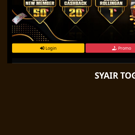
Login
Promo
SYAIR TO