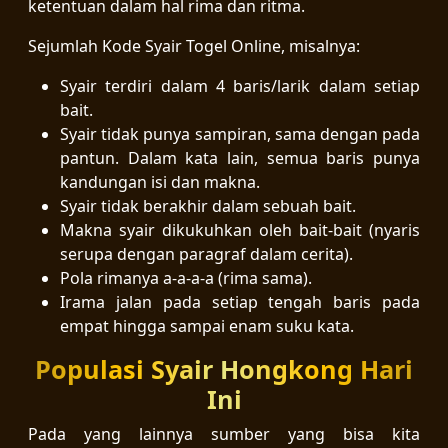
ketentuan dalam hal rima dan ritma.
Sejumlah Kode Syair Togel Online, misalnya:
Syair terdiri dalam 4 baris/larik dalam setiap
bait.
Syair tidak punya sampiran, sama dengan pada
pantun. Dalam kata lain, semua baris punya
kandungan isi dan makna.
Syair tidak berakhir dalam sebuah bait.
Makna syair dikukuhkan oleh bait-bait (nyaris
serupa dengan paragraf dalam cerita).
Pola rimanya a-a-a-a (rima sama).
Irama jalan pada setiap tengah baris pada
empat hingga sampai enam suku kata.
Populasi Syair Hongkong Hari
Ini
Pada yang lainnya sumber yang bisa kita