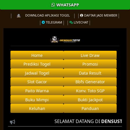
WHATSAPP
DOWNLOAD APLIKASI TOGEL
DAFTAR JADI MEMBER
TELEGRAM
LIVECHAT
Home
Live Draw
Prediksi Togel
Promosi
Jadwal Togel
Data Result
Slot Gacor
Bbfs Generator
Paito Warna
Konv. Toto SGP
Buku Mimpi
Bukti Jackpot
Keluhan
Panduan
SELAMAT DATANG DI
DENSUSTOTO
AGE