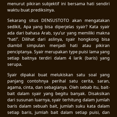
menurut pikiran subjektif ini bersama hati sendiri
waktu buat prediksinya.
Sekarang situs DENSUSTOTO akan mengatakan
sedikit, Apa yang bisa diperjelas syair? Kata syair
ada dari bahasa Arab, syu’ur yang memiliki makna
“hati”. Dilihat dari aslinya, syair hongkong bisa
diambil simpulan menjadi hati atau pikiran
penciptanya. Syair merupakan type puisi lama yang
setiap baitnya terdiri dalam 4 larik (baris) yang
serupa.
Syair dipakai buat melukiskan satu soal yang
panjang contohnya perihal satu cerita, saran,
agama, cinta, dan sebagianya. Oleh sebab itu, bait-
bait dalam syair yang begitu banyak. Disaksikan
dari susunan luarnya, syair terhitung dalam jumlah
baris dalam sebuah bait, jumlah suku kata dalam
setiap baris, jumlah bait dalam setiap puisi, dan