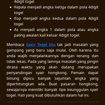
4digit togel
Kepala menjadi angka ketiga dalam pola 4digit
togel
Kop menjadi angka kedua dalam pola 4digit
togel
As menjadi angka 1 dalam pola atau angka
paling awalan kali keluar 4digit togel.
Membaca
Syair Togel Jitu
tak jadi masalah yang
gampang yang baru saja mulai. Oleh karena itu
anda wajib menjalankannya dengan tenang dan
tidak lekas. Pada yang lainnya masalah yang pingin
dirasa waktu yang akan datang merupakan
penyandingan syair hongkong. Pemain dapat
binung dipicu banyak sejumlah angka yang
diperhitungkan ada. Buat pasaran hongkong,
sewajarnya memiliki banyak tipe keunggulan syair
togel. Hati yang kuat dibutuhkan dalam hal ini.