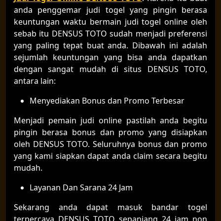
anda penggemar judi togel yang pingin berasa
keuntungan waktu bermain judi togel online oleh
sebab itu DENSUS TOTO sudah menjadi preferensi
yang paling tepat buat anda. Dibawah ini adalah
sejumlah keuntungan yang bisa anda dapatkan
dengan sangat mudah di situs DENSUS TOTO,
antara lain:
Menyediakan Bonus dan Promo Terbesar
Menjadi pemain judi online pastilah anda begitu
pingin berasa bonus dan promo yang disiapkan
oleh DENSUS TOTO. Seluruhnya bonus dan promo
yang kami siapkan dapat anda claim secara begitu
mudah.
Layanan Dan Sarana 24 Jam
Sekarang anda dapat masuk bandar togel
terpercaya DENSUS TOTO sepanjang 24 jam non