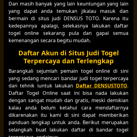
Dan masih banyak yang lain keuntungan yang lain
yang dapat anda temukan jikalau masuk dan
bermain di situs judi DENSUS TOTO. Karena itu
kedepannya apalagi, selekasnya lakukan daftar
togel online sekarang pula dan gapai semua
kemenangan secara begitu mudah.
Daftar Akun di Situs Judi Togel
Terpercaya dan Terlengkap
Barangkali sejumlah pemain togel online di sini
yang sedang mencari bandar judi togel terpercaya
dan tehnik iuntuk lakukan
Daftar DENSUSTOTO
.
Daftar Togel Online saat ini bisa nada lakukan
dengan sangat mudah dan gratis, meski demikian
kalau anda belum ketahui cara mendaftarnya
dikarenakan itu kami di sini dapat memberikan
panduan lengkap untuk anda. Berikut merupakan
selangkah buat lakukan daftar di bandar togel
terpercaya, andainya: