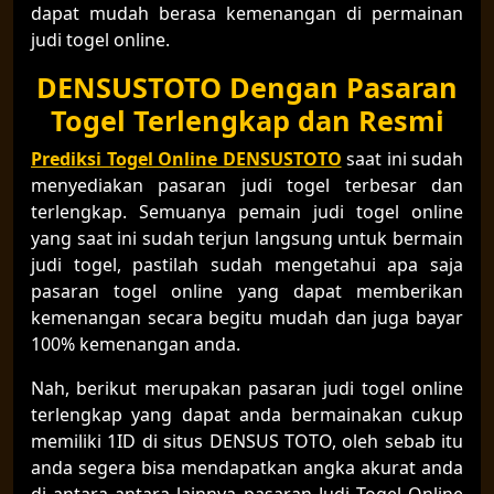
dapat mudah berasa kemenangan di permainan
judi togel online.
DENSUSTOTO Dengan Pasaran
Togel Terlengkap dan Resmi
Prediksi Togel Online DENSUSTOTO
saat ini sudah
menyediakan pasaran judi togel terbesar dan
terlengkap. Semuanya pemain judi togel online
yang saat ini sudah terjun langsung untuk bermain
judi togel, pastilah sudah mengetahui apa saja
pasaran togel online yang dapat memberikan
kemenangan secara begitu mudah dan juga bayar
100% kemenangan anda.
Nah, berikut merupakan pasaran judi togel online
terlengkap yang dapat anda bermainakan cukup
memiliki 1ID di situs DENSUS TOTO, oleh sebab itu
anda segera bisa mendapatkan angka akurat anda
di antara antara lainnya pasaran Judi Togel Online