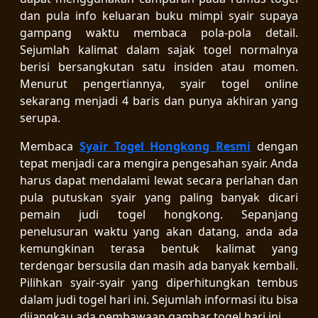
dan pula info keluaran buku mimpi syair supaya
gampang waktu membaca pola-pola detail.
Sejumlah kalimat dalam sajak togel normalnya
berisi bersangkutan satu insiden atau momen.
Menurut pengertiannya, syair togel online
sekarang menjadi 4 baris dan punya akhiran yang
serupa.
Membaca
Syair Togel Hongkong Resmi
dengan
tepat menjadi cara mengira pengesahan syair. Anda
harus dapat mendalami lewat secara perlahan dan
pula putuskan syair yang paling banyak dicari
pemain judi togel hongkong. Sepanjang
penelusuran waktu yang akan datang, anda ada
kemungkinan terasa bentuk kalimat yang
terdengar bersusila dan masih ada banyak kembali.
Pilihkan syair-syair yang diperhitungkan tembus
dalam judi togel hari ini. Sejumlah informasi itu bisa
dijangkau ada pembawaan gambar togel hari ini.