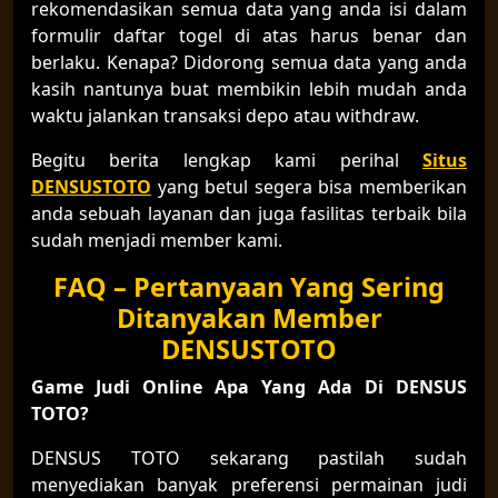
rekomendasikan semua data yang anda isi dalam
formulir daftar togel di atas harus benar dan
berlaku. Kenapa? Didorong semua data yang anda
kasih nantunya buat membikin lebih mudah anda
waktu jalankan transaksi depo atau withdraw.
Begitu berita lengkap kami perihal
Situs
DENSUSTOTO
yang betul segera bisa memberikan
anda sebuah layanan dan juga fasilitas terbaik bila
sudah menjadi member kami.
FAQ – Pertanyaan Yang Sering
Ditanyakan Member
DENSUSTOTO
Game Judi Online Apa Yang Ada Di DENSUS
TOTO?
DENSUS TOTO sekarang pastilah sudah
menyediakan banyak preferensi permainan judi