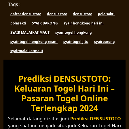
Tags :
daftar densustoto
densus toto
densustoto
pola sakti
polasakti
SYAIR BARONG
syair hongkong hari ini
SYAIR MALAIKAT MAUT
syair togel hongkong
syair togel hongkong resmi
syair togel jitu
syairbarong
syairmalaikatmaut
Prediksi DENSUSTOTO:
Keluaran Togel Hari Ini –
Pasaran Togel Online
Terlengkap 2024
Selamat datang di situs judi
Prediksi DENSUSTOTO
yang saat ini menjadi situs judi Keluaran Togel Hari