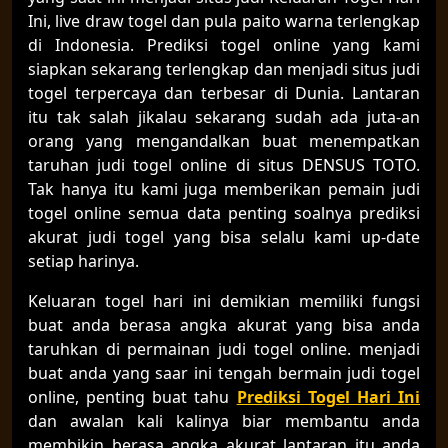
Ini, live draw togel dan pula paito warna terlengkap
di Indonesia. Prediksi togel online yang kami
siapkan sekarang terlengkap dan menjadi situs judi
togel terpercaya dan terbesar di Dunia. Lantaran
itu tak salah jikalau sekarang sudah ada juta-an
orang yang mengandalkan buat menempatkan
taruhan judi togel online di situs DENSUS TOTO.
Tak hanya itu kami juga memberikan pemain judi
togel online semua data penting soalnya prediksi
akurat judi togel yang bisa selalu kami up-date
setiap harinya.
Keluaran togel hari ini demikian memiliki fungsi
buat anda berasa angka akurat yang bisa anda
taruhkan di permainan judi togel online. menjadi
buat anda yang saar ini tengah bermain judi togel
online, penting buat tahu
Prediksi Togel Hari Ini
dan awalan kali kalinya biar membantu anda
membikin berasa angka akurat lantaran itu anda