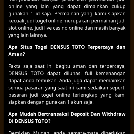
online yang lain yang dapat dimainkan cukup
gunakan 1 id saja. Permainan yang kami siapkan
kecuali judi togel online merupakan permainan judi
slot online, judi live casino online dan masih banyak
yang lain lainnya.
Apa Situs Togel DENSUS TOTO Terpercaya dan
Aman?
Fakta saja saat ini begitu aman dan terpercaya,
DENSUS TOTO dapat dilunasi full kemenangan
dapat anda temukan. Anda juga dapat memainkan
semua pasaran yang saat ini kami sedaikan seperti
pasaran judi togel online terlengkap yang kami
siapkan dengan gunakan 1 akun saja.
Apa Mudah
Bert
ransaksi Deposit Dan Withdraw
Di DENSUS TOTO?
Demikian Mudah! anda semata-mata diperlukan