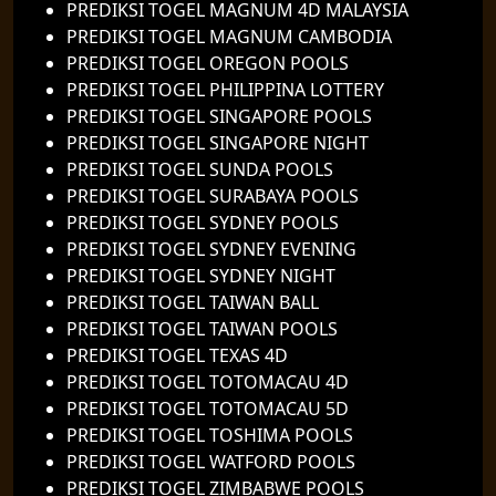
PREDIKSI TOGEL MAGNUM 4D MALAYSIA
PREDIKSI TOGEL MAGNUM CAMBODIA
PREDIKSI TOGEL OREGON POOLS
PREDIKSI TOGEL PHILIPPINA LOTTERY
PREDIKSI TOGEL SINGAPORE POOLS
PREDIKSI TOGEL SINGAPORE NIGHT
PREDIKSI TOGEL SUNDA POOLS
PREDIKSI TOGEL SURABAYA POOLS
PREDIKSI TOGEL SYDNEY POOLS
PREDIKSI TOGEL SYDNEY EVENING
PREDIKSI TOGEL SYDNEY NIGHT
PREDIKSI TOGEL TAIWAN BALL
PREDIKSI TOGEL TAIWAN POOLS
PREDIKSI TOGEL TEXAS 4D
PREDIKSI TOGEL TOTOMACAU 4D
PREDIKSI TOGEL TOTOMACAU 5D
PREDIKSI TOGEL TOSHIMA POOLS
PREDIKSI TOGEL WATFORD POOLS
PREDIKSI TOGEL ZIMBABWE POOLS