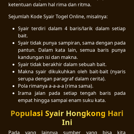
ketentuan dalam hal rima dan ritma.
Sejumlah Kode Syair Togel Online, misalnya:
Syair terdiri dalam 4 baris/larik dalam setiap
bait.
Syair tidak punya sampiran, sama dengan pada
pantun. Dalam kata lain, semua baris punya
kandungan isi dan makna.
Syair tidak berakhir dalam sebuah bait.
Makna syair dikukuhkan oleh bait-bait (nyaris
serupa dengan paragraf dalam cerita).
Pola rimanya a-a-a-a (rima sama).
Irama jalan pada setiap tengah baris pada
empat hingga sampai enam suku kata.
Populasi Syair Hongkong Hari
Ini
Pada yang lainnya sumber yang bisa kita