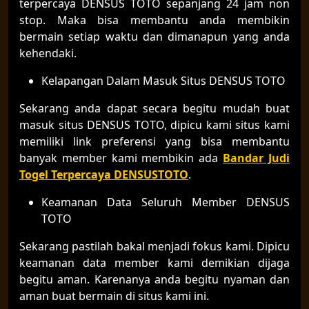
terpercaya DENSUS TOTO sepanjang 24 jam non
stop. Maka bisa membantu anda membikin
bermain setiap waktu dan dimanapun yang anda
kehendaki.
Kelapangan Dalam Masuk Situs DENSUS TOTO
Sekarang anda dapat secara begitu mudah buat
masuk situs DENSUS TOTO, dipicu kami situs kami
memiliki link preferensi yang bisa membantu
banyak member kami membikin ada
Bandar Judi
Togel Terpercaya DENSUSTOTO
.
Keamanan Data Seluruh Member DENSUS
TOTO
Sekarang pastilah bakal menjadi fokus kami. Dipicu
keamanan data member kami demikian dijaga
begitu aman. Karenanya anda begitu nyaman dan
aman buat bermain di situs kami ini.