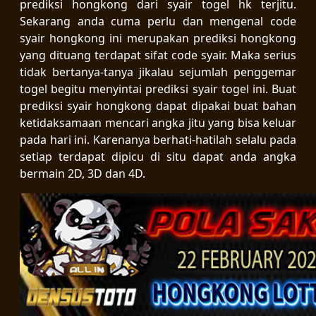
prediksi hongkong dari syair togel hk terjitu.
Sekarang anda cuma perlu dan mengenal code
syair hongkong ini merupakan prediksi hongkong
yang dituang terdapat sifat code syair. Maka serius
tidak bertanya-tanya jikalau sejumlah penggemar
togel begitu menyintai prediksi syair togel ini. Buat
prediksi syair hongkong dapat dipakai buat bahan
ketidaksamaan mencari angka jitu yang bisa keluar
pada hari ini. Karenanya berhati-hatilah selalu pada
setiap terdapat dipicu di situ dapat anda angka
bermain 2D, 3D dan 4D.