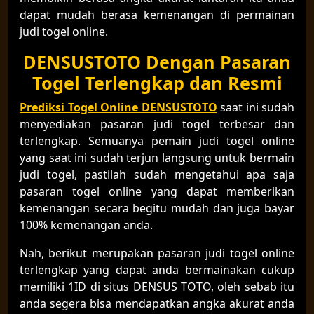
dapat mudah berasa kemenangan di permainan
judi togel online.
DENSUSTOTO Dengan Pasaran
Togel Terlengkap dan Resmi
Prediksi Togel Online DENSUSTOTO
saat ini sudah
menyediakan pasaran judi togel terbesar dan
terlengkap. Semuanya pemain judi togel online
yang saat ini sudah terjun langsung untuk bermain
judi togel, pastilah sudah mengetahui apa saja
pasaran togel online yang dapat memberikan
kemenangan secara begitu mudah dan juga bayar
100% kemenangan anda.
Nah, berikut merupakan pasaran judi togel online
terlengkap yang dapat anda bermainakan cukup
memiliki 1ID di situs DENSUS TOTO, oleh sebab itu
anda segera bisa mendapatkan angka akurat anda