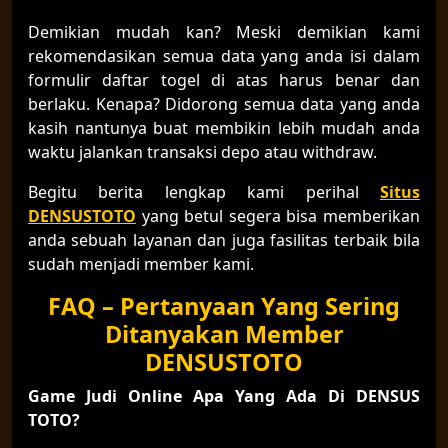
Demikian mudah kan? Meski demikian kami
rekomendasikan semua data yang anda isi dalam
formulir daftar togel di atas harus benar dan
berlaku. Kenapa? Didorong semua data yang anda
kasih nantunya buat membikin lebih mudah anda
waktu jalankan transaksi depo atau withdraw.
Begitu berita lengkap kami perihal
Situs
DENSUSTOTO
yang betul segera bisa memberikan
anda sebuah layanan dan juga fasilitas terbaik bila
sudah menjadi member kami.
FAQ – Pertanyaan Yang Sering
Ditanyakan Member
DENSUSTOTO
Game Judi Online Apa Yang Ada Di DENSUS
TOTO?