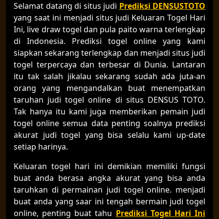
Selamat datang di situs judi
Prediksi DENSUSTOTO
yang saat ini menjadi situs judi Keluaran Togel Hari
Ini, live draw togel dan pula paito warna terlengkap
di Indonesia. Prediksi togel online yang kami
siapkan sekarang terlengkap dan menjadi situs judi
togel terpercaya dan terbesar di Dunia. Lantaran
itu tak salah jikalau sekarang sudah ada juta-an
orang yang mengandalkan buat menempatkan
taruhan judi togel online di situs DENSUS TOTO.
Tak hanya itu kami juga memberikan pemain judi
togel online semua data penting soalnya prediksi
akurat judi togel yang bisa selalu kami up-date
setiap harinya.
Keluaran togel hari ini demikian memiliki fungsi
buat anda berasa angka akurat yang bisa anda
taruhkan di permainan judi togel online. menjadi
buat anda yang saar ini tengah bermain judi togel
online, penting buat tahu
Prediksi Togel Hari Ini