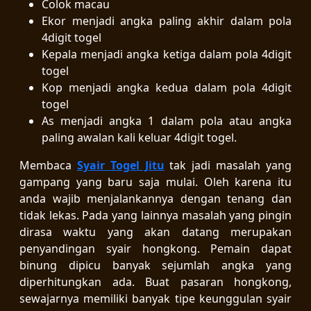
Colok macau
Ekor menjadi angka paling akhir dalam pola
4digit togel
Kepala menjadi angka ketiga dalam pola 4digit
togel
Kop menjadi angka kedua dalam pola 4digit
togel
As menjadi angka 1 dalam pola atau angka
paling awalan kali keluar 4digit togel.
Membaca
Syair Togel Jitu
tak jadi masalah yang
gampang yang baru saja mulai. Oleh karena itu
anda wajib menjalankannya dengan tenang dan
tidak lekas. Pada yang lainnya masalah yang pingin
dirasa waktu yang akan datang merupakan
penyandingan syair hongkong. Pemain dapat
binung dipicu banyak sejumlah angka yang
diperhitungkan ada. Buat pasaran hongkong,
sewajarnya memiliki banyak tipe keunggulan syair