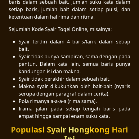
baris dalam sebuah bait, jumlah suku kata dalam
setiap baris, jumlah bait dalam setiap puisi, dan
ketentuan dalam hal rima dan ritma.
Sejumlah Kode Syair Togel Online, misalnya:
Syair terdiri dalam 4 baris/larik dalam setiap
bait.
Syair tidak punya sampiran, sama dengan pada
pantun. Dalam kata lain, semua baris punya
kandungan isi dan makna.
Syair tidak berakhir dalam sebuah bait.
Makna syair dikukuhkan oleh bait-bait (nyaris
serupa dengan paragraf dalam cerita).
Pola rimanya a-a-a-a (rima sama).
Irama jalan pada setiap tengah baris pada
empat hingga sampai enam suku kata.
Populasi Syair Hongkong Hari
Ini