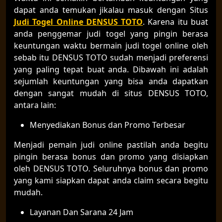
dapat anda temukan jikalau masuk dengan Situs
Judi Togel Online DENSUS TOTO
. Karena itu buat
anda penggemar judi togel yang pingin berasa
keuntungan waktu bermain judi togel online oleh
sebab itu DENSUS TOTO sudah menjadi preferensi
yang paling tepat buat anda. Dibawah ini adalah
sejumlah keuntungan yang bisa anda dapatkan
dengan sangat mudah di situs DENSUS TOTO,
antara lain:
Menyediakan Bonus dan Promo Terbesar
Menjadi pemain judi online pastilah anda begitu
pingin berasa bonus dan promo yang disiapkan
oleh DENSUS TOTO. Seluruhnya bonus dan promo
yang kami siapkan dapat anda claim secara begitu
mudah.
Layanan Dan Sarana 24 Jam