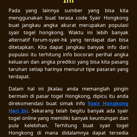
Pada yang lainnya sumber yang bisa kita
menggunakan buat terasa code Syair Hongkong
buat jangkau angka akurat merupakan populasi
syair togel hongkong. Waktu ini lebih banyak
alternatif forum-syair-hk yang terdapat dan bisa
ditetapkan. Kita dapat jangkau banyak info dari
populasi itu terhitung info bocoran perihal angka
keluaran dan angka prediksi yang bisa kita pasang
taruhan setiap harinya menurut tipe pasaran yang
terdapat.
Dalam hal ini Jikalau anda memanglah pingin
bermain di pasar togel Hongkong, dipicu itu anda
direkomendasi buat simak info
Syair Hongkong
Hari Ini
. Sekarang telah begitu banyak ada syair
togel online yang memiliki banyak keuntungan dan
pula kelebihan. Terhitung buat syair togel
Hongkong di mana didalamnya dapat tersedia