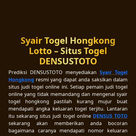
Syair Togel Hongkong
Lotto – Situs Togel
DENSUSTOTO
Prediksi DENSUSTOTO menyediakan
Syair Togel
Hongkong
resmi yang dapat anda saksikan dalam
situs judi togel online ini. Setiap pemain judi togel
online yang tidak memandang dan mengenal syair
togel hongkong pastilah kurang mujur buat
mendapati angka keluaran togel terjitu. Lantaran
itu sekarang situs judi togel online
DENSUS TOTO
sekarang akan memberikan anda bocoran
bagaimana caranya mendapati nomor keluaran