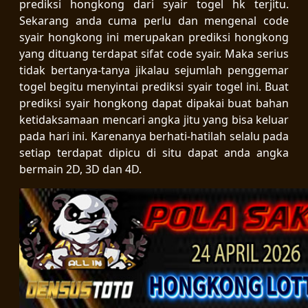
prediksi hongkong dari syair togel hk terjitu.
Sekarang anda cuma perlu dan mengenal code
syair hongkong ini merupakan prediksi hongkong
yang dituang terdapat sifat code syair. Maka serius
tidak bertanya-tanya jikalau sejumlah penggemar
togel begitu menyintai prediksi syair togel ini. Buat
prediksi syair hongkong dapat dipakai buat bahan
ketidaksamaan mencari angka jitu yang bisa keluar
pada hari ini. Karenanya berhati-hatilah selalu pada
setiap terdapat dipicu di situ dapat anda angka
bermain 2D, 3D dan 4D.