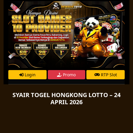
Login
Promo
RTP Slot
SYAIR TOGEL HONGKONG LOTTO – 24
APRIL 2026