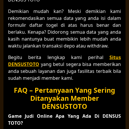
Demikian mudah kan? Meski demikian kami
rekomendasikan semua data yang anda isi dalam
formulir daftar togel di atas harus benar dan
berlaku. Kenapa? Didorong semua data yang anda
kasih nantunya buat membikin lebih mudah anda
waktu jalankan transaksi depo atau withdraw.
Begitu berita lengkap kami perihal
Situs
DENSUSTOTO
yang betul segera bisa memberikan
anda sebuah layanan dan juga fasilitas terbaik bila
sudah menjadi member kami.
FAQ – Pertanyaan Yang Sering
Ditanyakan Member
DENSUSTOTO
Game Judi Online Apa Yang Ada Di DENSUS
TOTO?