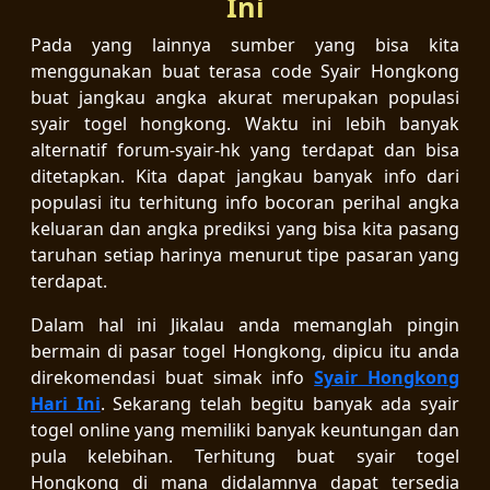
Ini
Pada yang lainnya sumber yang bisa kita
menggunakan buat terasa code Syair Hongkong
buat jangkau angka akurat merupakan populasi
syair togel hongkong. Waktu ini lebih banyak
alternatif forum-syair-hk yang terdapat dan bisa
ditetapkan. Kita dapat jangkau banyak info dari
populasi itu terhitung info bocoran perihal angka
keluaran dan angka prediksi yang bisa kita pasang
taruhan setiap harinya menurut tipe pasaran yang
terdapat.
Dalam hal ini Jikalau anda memanglah pingin
bermain di pasar togel Hongkong, dipicu itu anda
direkomendasi buat simak info
Syair Hongkong
Hari Ini
. Sekarang telah begitu banyak ada syair
togel online yang memiliki banyak keuntungan dan
pula kelebihan. Terhitung buat syair togel
Hongkong di mana didalamnya dapat tersedia