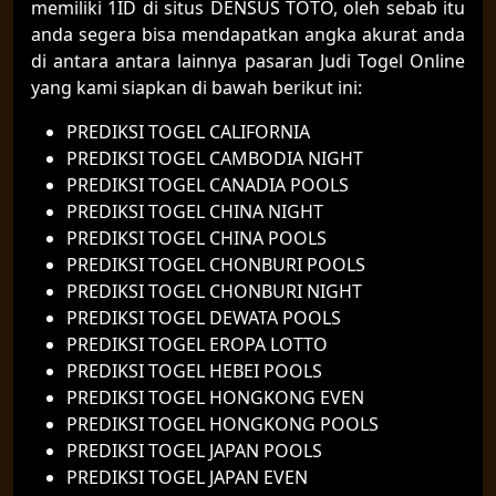
memiliki 1ID di situs DENSUS TOTO, oleh sebab itu
anda segera bisa mendapatkan angka akurat anda
di antara antara lainnya pasaran Judi Togel Online
yang kami siapkan di bawah berikut ini:
PREDIKSI TOGEL CALIFORNIA
PREDIKSI TOGEL CAMBODIA NIGHT
PREDIKSI TOGEL CANADIA POOLS
PREDIKSI TOGEL CHINA NIGHT
PREDIKSI TOGEL CHINA POOLS
PREDIKSI TOGEL CHONBURI POOLS
PREDIKSI TOGEL CHONBURI NIGHT
PREDIKSI TOGEL DEWATA POOLS
PREDIKSI TOGEL EROPA LOTTO
PREDIKSI TOGEL HEBEI POOLS
PREDIKSI TOGEL HONGKONG EVEN
PREDIKSI TOGEL HONGKONG POOLS
PREDIKSI TOGEL JAPAN POOLS
PREDIKSI TOGEL JAPAN EVEN