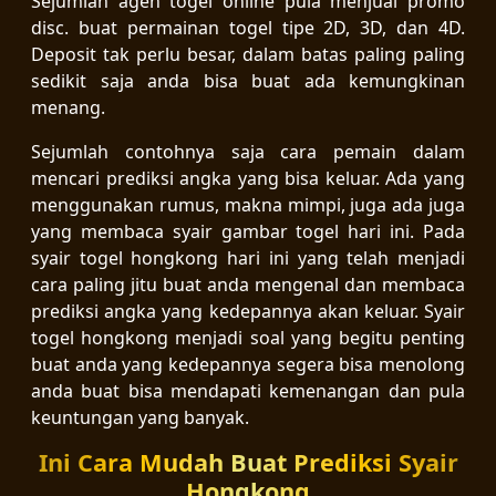
Sejumlah agen togel online pula menjual promo
disc. buat permainan togel tipe 2D, 3D, dan 4D.
Deposit tak perlu besar, dalam batas paling paling
sedikit saja anda bisa buat ada kemungkinan
menang.
Sejumlah contohnya saja cara pemain dalam
mencari prediksi angka yang bisa keluar. Ada yang
menggunakan rumus, makna mimpi, juga ada juga
yang membaca syair gambar togel hari ini. Pada
syair togel hongkong hari ini yang telah menjadi
cara paling jitu buat anda mengenal dan membaca
prediksi angka yang kedepannya akan keluar. Syair
togel hongkong menjadi soal yang begitu penting
buat anda yang kedepannya segera bisa menolong
anda buat bisa mendapati kemenangan dan pula
keuntungan yang banyak.
Ini Cara Mudah Buat Prediksi Syair
Hongkong