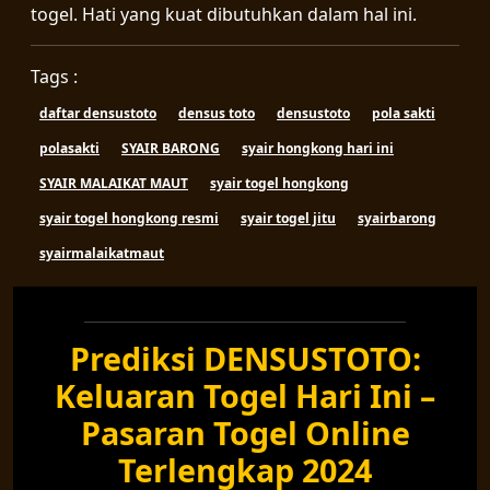
togel. Hati yang kuat dibutuhkan dalam hal ini.
Tags :
daftar densustoto
densus toto
densustoto
pola sakti
polasakti
SYAIR BARONG
syair hongkong hari ini
SYAIR MALAIKAT MAUT
syair togel hongkong
syair togel hongkong resmi
syair togel jitu
syairbarong
syairmalaikatmaut
Prediksi DENSUSTOTO:
Keluaran Togel Hari Ini –
Pasaran Togel Online
Terlengkap 2024