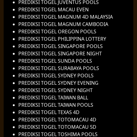
PREDIKSI TOGEL JUVENTUS POOLS
PREDIKSI TOGEL MACAU EVEN
PREDIKSI TOGEL MAGNUM 4D MALAYSIA
PREDIKSI TOGEL MAGNUM CAMBODIA
PREDIKSI TOGEL OREGON POOLS
PREDIKSI TOGEL PHILIPPINA LOTTERY
PREDIKSI TOGEL SINGAPORE POOLS
PREDIKSI TOGEL SINGAPORE NIGHT
PREDIKSI TOGEL SUNDA POOLS
PREDIKSI TOGEL SURABAYA POOLS
PREDIKSI TOGEL SYDNEY POOLS
PREDIKSI TOGEL SYDNEY EVENING
PREDIKSI TOGEL SYDNEY NIGHT
PREDIKSI TOGEL TAIWAN BALL
PREDIKSI TOGEL TAIWAN POOLS
PREDIKSI TOGEL TEXAS 4D
PREDIKSI TOGEL TOTOMACAU 4D
PREDIKSI TOGEL TOTOMACAU 5D
PREDIKSI TOGEL TOSHIMA POOLS