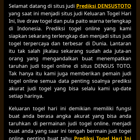
Selamat datang di situs judi
Prediksi DENSUSTOTO
yang saat ini menjadi situs judi Keluaran Togel Hari
Ini, live draw togel dan pula paito warna terlengkap
di Indonesia. Prediksi togel online yang kami
siapkan sekarang terlengkap dan menjadi situs judi
togel terpercaya dan terbesar di Dunia. Lantaran
itu tak salah jikalau sekarang sudah ada juta-an
orang yang mengandalkan buat menempatkan
taruhan judi togel online di situs DENSUS TOTO.
Tak hanya itu kami juga memberikan pemain judi
togel online semua data penting soalnya prediksi
akurat judi togel yang bisa selalu kami up-date
setiap harinya.
Keluaran togel hari ini demikian memiliki fungsi
buat anda berasa angka akurat yang bisa anda
taruhkan di permainan judi togel online. menjadi
buat anda yang saar ini tengah bermain judi togel
online, penting buat tahu
Prediksi Togel Hari Ini