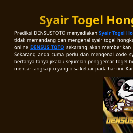
Syair Togel Ho
Prediksi DENSUSTOTO menyediakan
Syair Togel H
tidak memandang dan mengenal syair togel hongkong
online
DENSUS TOTO
sekarang akan memberikan an
Sekarang anda cuma perlu dan mengenal code syai
bertanya-tanya jikalau sejumlah penggemar togel be
mencari angka jitu yang bisa keluar pada hari ini. K