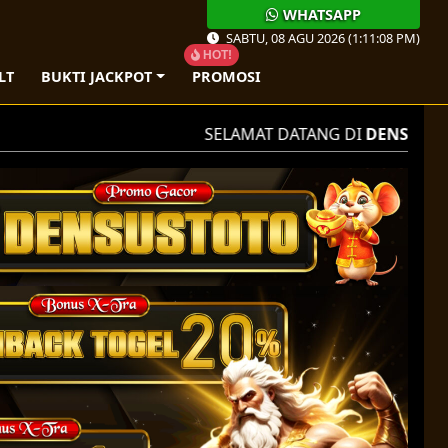
WHATSAPP
SABTU, 08 AGU 2026 (
1:11:10 PM
)
LT
BUKTI JACKPOT
PROMOSI
SELAMAT DATANG DI
DENSUSTOTO
AGE