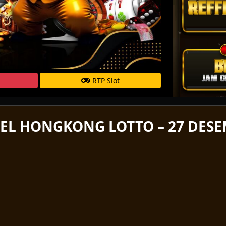
RTP Slot
GEL HONGKONG LOTTO – 27 DESE