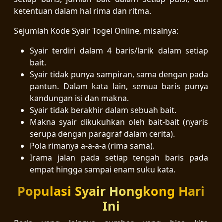
ketentuan dalam hal rima dan ritma.
Sejumlah Kode Syair Togel Online, misalnya:
Syair terdiri dalam 4 baris/larik dalam setiap
bait.
Syair tidak punya sampiran, sama dengan pada
pantun. Dalam kata lain, semua baris punya
kandungan isi dan makna.
Syair tidak berakhir dalam sebuah bait.
Makna syair dikukuhkan oleh bait-bait (nyaris
serupa dengan paragraf dalam cerita).
Pola rimanya a-a-a-a (rima sama).
Irama jalan pada setiap tengah baris pada
empat hingga sampai enam suku kata.
Populasi Syair Hongkong Hari
Ini