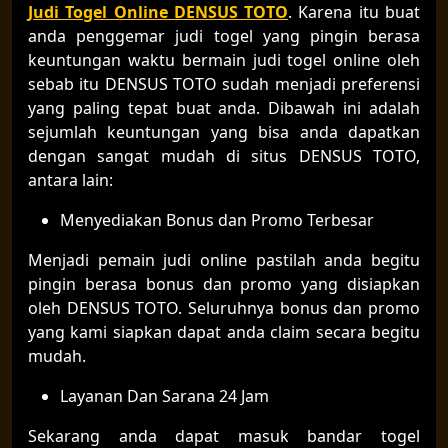
Judi Togel Online DENSUS TOTO
. Karena itu buat
anda penggemar judi togel yang pingin berasa
keuntungan waktu bermain judi togel online oleh
sebab itu DENSUS TOTO sudah menjadi preferensi
yang paling tepat buat anda. Dibawah ini adalah
sejumlah keuntungan yang bisa anda dapatkan
dengan sangat mudah di situs DENSUS TOTO,
antara lain:
Menyediakan Bonus dan Promo Terbesar
Menjadi pemain judi online pastilah anda begitu
pingin berasa bonus dan promo yang disiapkan
oleh DENSUS TOTO. Seluruhnya bonus dan promo
yang kami siapkan dapat anda claim secara begitu
mudah.
Layanan Dan Sarana 24 Jam
Sekarang anda dapat masuk bandar togel