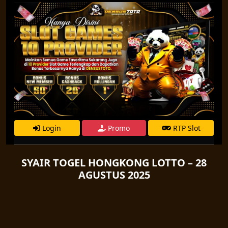
Login
Promo
RTP Slot
SYAIR TOGEL HONGKONG LOTTO – 28
AGUSTUS 2025