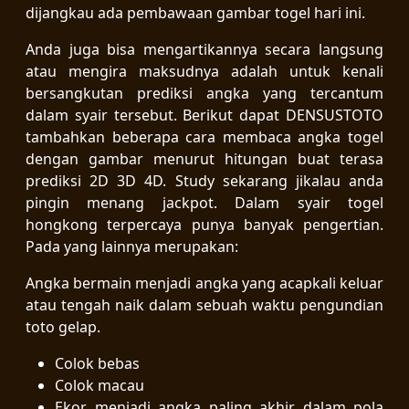
dijangkau ada pembawaan gambar togel hari ini.
Anda juga bisa mengartikannya secara langsung
atau mengira maksudnya adalah untuk kenali
bersangkutan prediksi angka yang tercantum
dalam syair tersebut. Berikut dapat DENSUSTOTO
tambahkan beberapa cara membaca angka togel
dengan gambar menurut hitungan buat terasa
prediksi 2D 3D 4D. Study sekarang jikalau anda
pingin menang jackpot. Dalam syair togel
hongkong terpercaya punya banyak pengertian.
Pada yang lainnya merupakan:
Angka bermain menjadi angka yang acapkali keluar
atau tengah naik dalam sebuah waktu pengundian
toto gelap.
Colok bebas
Colok macau
Ekor menjadi angka paling akhir dalam pola