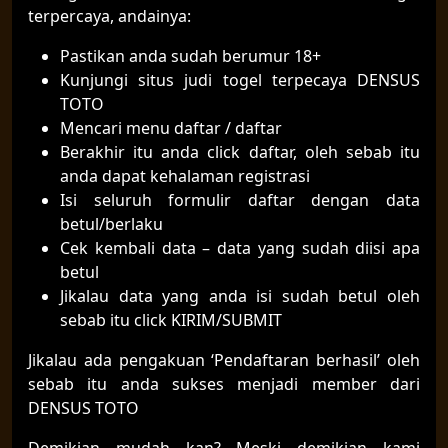
terpercaya, andainya:
Pastikan anda sudah berumur 18+
Kunjungi situs judi togel terpecaya DENSUS
TOTO
Mencari menu daftar / daftar
Berakhir itu anda click daftar, oleh sebab itu
anda dapat kehalaman registrasi
Isi seluruh formulir daftar dengan data
betul/berlaku
Cek kembali data – data yang sudah diisi apa
betul
Jikalau data yang anda isi sudah betul oleh
sebab itu click KIRIM/SUBMIT
Jikalau ada pengakuan ‘Pendaftaran berhasil’ oleh
sebab itu anda sukses menjadi member dari
DENSUS TOTO
Demikian mudah kan? Meski demikian kami