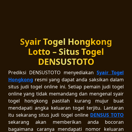
Syair Togel Hongkong
Lotto – Situs Togel
DENSUSTOTO
Prediksi DENSUSTOTO menyediakan
Syair Togel
Hongkong
resmi yang dapat anda saksikan dalam
situs judi togel online ini. Setiap pemain judi togel
online yang tidak memandang dan mengenal syair
togel hongkong pastilah kurang mujur buat
mendapati angka keluaran togel terjitu. Lantaran
itu sekarang situs judi togel online
DENSUS TOTO
sekarang akan memberikan anda bocoran
bagaimana caranya mendapati nomor keluaran