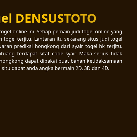
ogel DENSUSTOTO
gel online ini. Setiap pemain judi togel online yang
el terjitu. Lantaran itu sekarang situs judi togel
n prediksi hongkong dari syair togel hk terjitu.
ang terdapat sifat code syair. Maka serius tidak
air hongkong dapat dipakai buat bahan ketidaksamaan
 di situ dapat anda angka bermain 2D, 3D dan 4D.