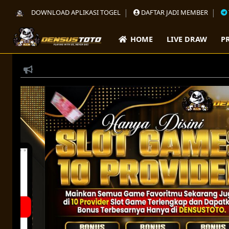
DOWNLOAD APLIKASI TOGEL
DAFTAR JADI MEMBER
HOME
LIVE DRAW
P