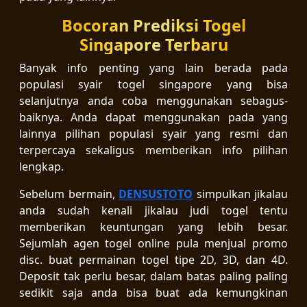
Bocoran Prediksi Togel
Singapore Terbaru
Banyak info penting yang lain berada pada
populasi syair togel singapore yang bisa
selanjutnya anda coba menggunakan sebagus-
baiknya. Anda dapat menggunakan pada yang
lainnya pilihan populasi syair yang resmi dan
terpercaya sekaligus memberikan info pilihan
lengkap.
Sebelum bermain,
DENSUSTOTO
simpulkan jikalau
anda sudah kenali jikalau judi togel tentu
memberikan keuntungan yang lebih besar.
Sejumlah agen togel online pula menjual promo
disc. buat permainan togel tipe 2D, 3D, dan 4D.
Deposit tak perlu besar, dalam batas paling paling
sedikit saja anda bisa buat ada kemungkinan