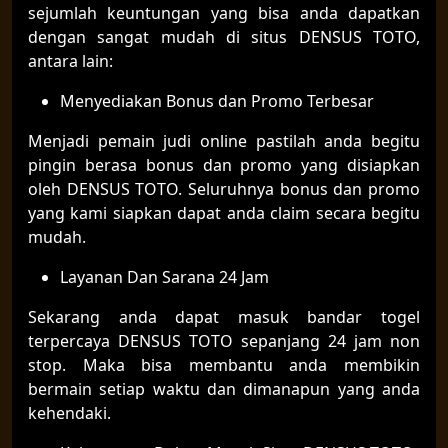
sejumlah keuntungan yang bisa anda dapatkan
dengan sangat mudah di situs DENSUS TOTO,
antara lain:
Menyediakan Bonus dan Promo Terbesar
Menjadi pemain judi online pastilah anda begitu
pingin berasa bonus dan promo yang disiapkan
oleh DENSUS TOTO. Seluruhnya bonus dan promo
yang kami siapkan dapat anda claim secara begitu
mudah.
Layanan Dan Sarana 24 Jam
Sekarang anda dapat masuk bandar togel
terpercaya DENSUS TOTO sepanjang 24 jam non
stop. Maka bisa membantu anda membikin
bermain setiap waktu dan dimanapun yang anda
kehendaki.