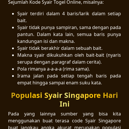
Sejumlah Kode Syair Togel Online, misalnya:
Syair terdiri dalam 4 baris/larik dalam setiap
bait.
Syair tidak punya sampiran, sama dengan pada
pantun. Dalam kata lain, semua baris punya
kandungan isi dan makna.
Syair tidak berakhir dalam sebuah bait.
Makna syair dikukuhkan oleh bait-bait (nyaris
serupa dengan paragraf dalam cerita).
Pola rimanya a-a-a-a (rima sama).
Irama jalan pada setiap tengah baris pada
empat hingga sampai enam suku kata.
Populasi Syair Singapore Hari
Ini
Pada yang lainnya sumber yang bisa kita
menggunakan buat terasa code Syair Singapore
buat jangkau angka akurat merupakan populasi