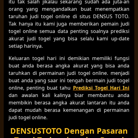
itu tak salah jikalau sekarang sudah ada juta-an
orang yang mengandalkan buat menempatkan
taruhan judi togel online di situs DENSUS TOTO.
Tak hanya itu kami juga memberikan pemain judi
togel online semua data penting soalnya prediksi
akurat judi togel yang bisa selalu kami up-date
setiap harinya.
Keluaran togel hari ini demikian memiliki fungsi
buat anda berasa angka akurat yang bisa anda
taruhkan di permainan judi togel online. menjadi
buat anda yang saar ini tengah bermain judi togel
online, penting buat tahu
Prediksi Togel Hari Ini
dan awalan kali kalinya biar membantu anda
membikin berasa angka akurat lantaran itu anda
dapat mudah berasa kemenangan di permainan
judi togel online.
DENSUSTOTO Dengan Pasaran