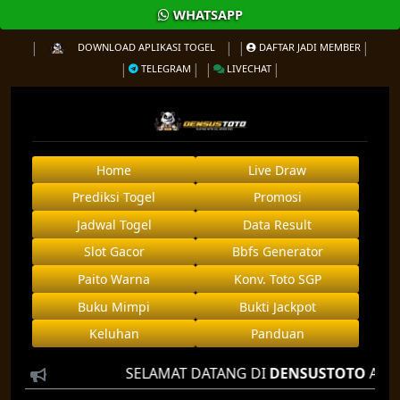
WHATSAPP
DOWNLOAD APLIKASI TOGEL
DAFTAR JADI MEMBER
TELEGRAM
LIVECHAT
Home
Live Draw
Prediksi Togel
Promosi
Jadwal Togel
Data Result
Slot Gacor
Bbfs Generator
Paito Warna
Konv. Toto SGP
Buku Mimpi
Bukti Jackpot
Keluhan
Panduan
SELAMAT DATANG DI
DENSUSTOTO
AGEN TOGE