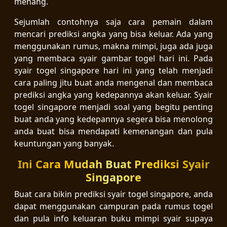
menang.
Sejumlah contohnya saja cara pemain dalam
mencari prediksi angka yang bisa keluar. Ada yang
menggunakan rumus, makna mimpi, juga ada juga
yang membaca syair gambar togel hari ini. Pada
syair togel singapore hari ini yang telah menjadi
cara paling jitu buat anda mengenal dan membaca
prediksi angka yang kedepannya akan keluar. Syair
togel singapore menjadi soal yang begitu penting
buat anda yang kedepannya segera bisa menolong
anda buat bisa mendapati kemenangan dan pula
keuntungan yang banyak.
Ini Cara Mudah Buat Prediksi Syair
Singapore
Buat cara bikin prediksi syair togel singapore, anda
dapat menggunakan campuran pada rumus togel
dan pula info keluaran buku mimpi syair supaya