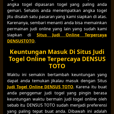
angka togel dipasaran togel yang paling anda
gemari. Sehabis anda menempatkan angka togel
jitu disalah satu pasaran yang kami siapkan di atas.
Karenanya, sembari menanti anda bisa memainkan
permainan judi online yang lain yang sudah kami
siapkan di
Situs Judi Online Terpercaya
DENSUSTOTO
.
Keuntungan Masuk Di Situs Judi
Togel Online Terpercaya DENSUS
TOTO
Waktu ini semakin bertambah keuntungan yang
dapat anda temukan jikalau masuk dengan Situs
Judi Togel Online DENSUS TOTO
. Karena itu buat
anda penggemar judi togel yang pingin berasa
keuntungan waktu bermain judi togel online oleh
sebab itu DENSUS TOTO sudah menjadi preferensi
yang paling tepat buat anda. Dibawah ini adalah