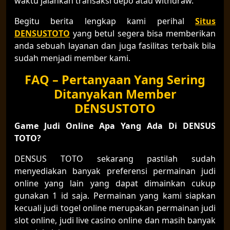
waktu jalankan transaksi depo atau withdraw.
Begitu berita lengkap kami perihal
Situs
DENSUSTOTO
yang betul segera bisa memberikan
anda sebuah layanan dan juga fasilitas terbaik bila
sudah menjadi member kami.
FAQ – Pertanyaan Yang Sering
Ditanyakan Member
DENSUSTOTO
Game Judi Online Apa Yang Ada Di DENSUS
TOTO?
DENSUS TOTO sekarang pastilah sudah
menyediakan banyak preferensi permainan judi
online yang lain yang dapat dimainkan cukup
gunakan 1 id saja. Permainan yang kami siapkan
kecuali judi togel online merupakan permainan judi
slot online, judi live casino online dan masih banyak