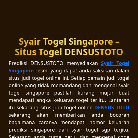
Syair Togel Singapore –
Situs Togel DENSUSTOTO
Prediksi DENSUSTOTO menyediakan
Syair Togel
Singapore
resmi yang dapat anda saksikan dalam
situs judi togel online ini. Setiap pemain judi togel
online yang tidak memandang dan mengenal syair
togel singapore pastilah kurang mujur buat
mendapati angka keluaran togel terjitu. Lantaran
itu sekarang situs judi togel online
DENSUS TOTO
sekarang akan memberikan anda bocoran
bagaimana caranya mendapati nomor keluaran
prediksi singapore dari syair togel sgp terjitu.
Sekarang anda cuma perlu dan mengenal code