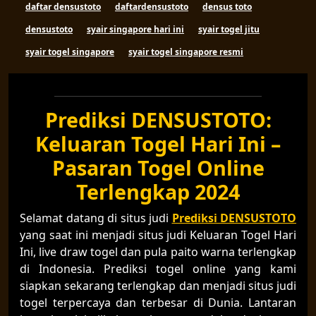
daftar densustoto
daftardensustoto
densus toto
densustoto
syair singapore hari ini
syair togel jitu
syair togel singapore
syair togel singapore resmi
Prediksi DENSUSTOTO:
Keluaran Togel Hari Ini –
Pasaran Togel Online
Terlengkap 2024
Selamat datang di situs judi
Prediksi DENSUSTOTO
yang saat ini menjadi situs judi Keluaran Togel Hari
Ini, live draw togel dan pula paito warna terlengkap
di Indonesia. Prediksi togel online yang kami
siapkan sekarang terlengkap dan menjadi situs judi
togel terpercaya dan terbesar di Dunia. Lantaran