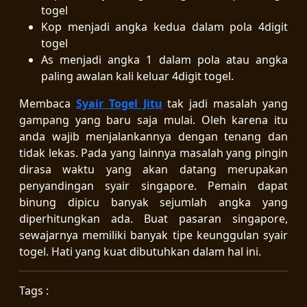
togel
Kop menjadi angka kedua dalam pola 4digit
togel
As menjadi angka 1 dalam pola atau angka
paling awalan kali keluar 4digit togel.
Membaca
Syair Togel Jitu
tak jadi masalah yang
gampang yang baru saja mulai. Oleh karena itu
anda wajib menjalankannya dengan tenang dan
tidak lekas. Pada yang lainnya masalah yang pingin
dirasa waktu yang akan datang merupakan
penyandingan syair singapore. Pemain dapat
binung dipicu banyak sejumlah angka yang
diperhitungkan ada. Buat pasaran singapore,
sewajarnya memiliki banyak tipe keunggulan syair
togel. Hati yang kuat dibutuhkan dalam hal ini.
Tags :