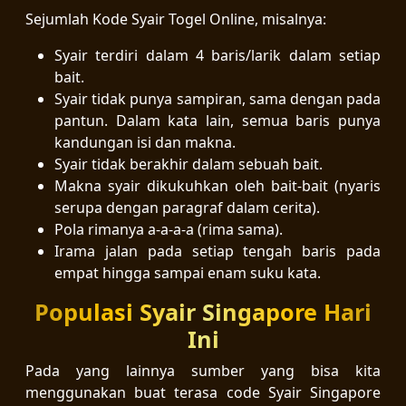
Sejumlah Kode Syair Togel Online, misalnya:
Syair terdiri dalam 4 baris/larik dalam setiap
bait.
Syair tidak punya sampiran, sama dengan pada
pantun. Dalam kata lain, semua baris punya
kandungan isi dan makna.
Syair tidak berakhir dalam sebuah bait.
Makna syair dikukuhkan oleh bait-bait (nyaris
serupa dengan paragraf dalam cerita).
Pola rimanya a-a-a-a (rima sama).
Irama jalan pada setiap tengah baris pada
empat hingga sampai enam suku kata.
Populasi Syair Singapore Hari
Ini
Pada yang lainnya sumber yang bisa kita
menggunakan buat terasa code Syair Singapore