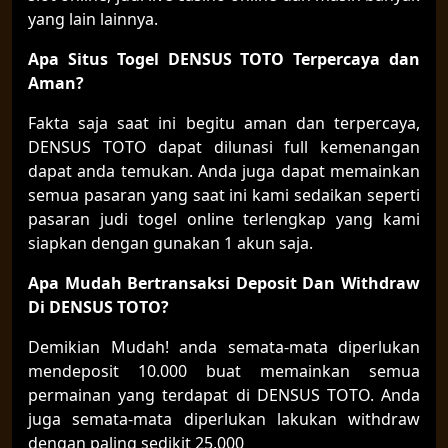
yang lain lainnya.
Apa Situs Togel DENSUS TOTO Terpercaya dan
Aman?
Fakta saja saat ini begitu aman dan terpercaya,
DENSUS TOTO dapat dilunasi full kemenangan
dapat anda temukan. Anda juga dapat memainkan
semua pasaran yang saat ini kami sedaikan seperti
pasaran judi togel online terlengkap yang kami
siapkan dengan gunakan 1 akun saja.
Apa Mudah
Bert
ransaksi Deposit Dan Withdraw
Di DENSUS TOTO?
Demikian Mudah! anda semata-mata diperlukan
mendeposit 10.000 buat memainkan semua
permainan yang terdapat di DENSUS TOTO. Anda
juga semata-mata diperlukan lakukan withdraw
dengan paling sedikit 25.000