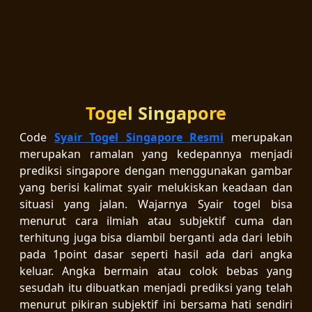
Togel Singapore
Code
Syair Togel Singapore Resmi
merupakan
merupakan ramalan yang kedepannya menjadi
prediksi singapore dengan menggunakan gambar
yang berisi kalimat syair melukiskan keadaan dan
situasi yang jalan. Wajarnya Syair togel bisa
menurut cara ilmiah atau subjektif cuma dan
terhitung juga bisa diambil berganti ada dari lebih
pada 1point dasar seperti hasil ada dari angka
keluar. Angka bermain atau colok bebas yang
sesudah itu dibuatkan menjadi prediksi yang telah
menurut pikiran subjektif ini bersama hati sendiri