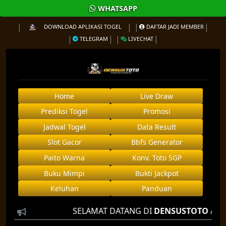
WHATSAPP
DOWNLOAD APLIKASI TOGEL
DAFTAR JADI MEMBER
TELEGRAM
LIVECHAT
Home
Live Draw
Prediksi Togel
Promosi
Jadwal Togel
Data Result
Slot Gacor
Bbfs Generator
Paito Warna
Konv. Toto SGP
Buku Mimpi
Bukti Jackpot
Keluhan
Panduan
SELAMAT DATANG DI
DENSUSTOTO
AGEN TOGE