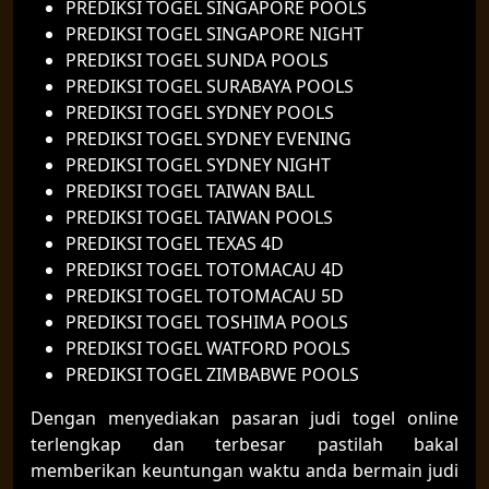
PREDIKSI TOGEL SINGAPORE POOLS
PREDIKSI TOGEL SINGAPORE NIGHT
PREDIKSI TOGEL SUNDA POOLS
PREDIKSI TOGEL SURABAYA POOLS
PREDIKSI TOGEL SYDNEY POOLS
PREDIKSI TOGEL SYDNEY EVENING
PREDIKSI TOGEL SYDNEY NIGHT
PREDIKSI TOGEL TAIWAN BALL
PREDIKSI TOGEL TAIWAN POOLS
PREDIKSI TOGEL TEXAS 4D
PREDIKSI TOGEL TOTOMACAU 4D
PREDIKSI TOGEL TOTOMACAU 5D
PREDIKSI TOGEL TOSHIMA POOLS
PREDIKSI TOGEL WATFORD POOLS
PREDIKSI TOGEL ZIMBABWE POOLS
Dengan menyediakan pasaran judi togel online
terlengkap dan terbesar pastilah bakal
memberikan keuntungan waktu anda bermain judi