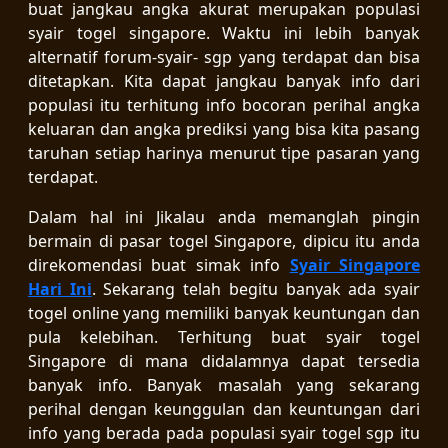
buat jangkau angka akurat merupakan populasi
syair togel singapore. Waktu ini lebih banyak
alternatif forum-syair- sgp yang terdapat dan bisa
ditetapkan. Kita dapat jangkau banyak info dari
populasi itu terhitung info bocoran perihal angka
keluaran dan angka prediksi yang bisa kita pasang
taruhan setiap harinya menurut tipe pasaran yang
terdapat.
Dalam hal ini Jikalau anda memanglah pingin
bermain di pasar togel Singapore, dipicu itu anda
direkomendasi buat simak info
Syair Singapore
Hari Ini
. Sekarang telah begitu banyak ada syair
togel online yang memiliki banyak keuntungan dan
pula kelebihan. Terhitung buat syair togel
Singapore di mana didalamnya dapat tersedia
banyak info. Banyak masalah yang sekarang
perihal dengan keunggulan dan keuntungan dari
info yang berada pada populasi syair togel sgp itu