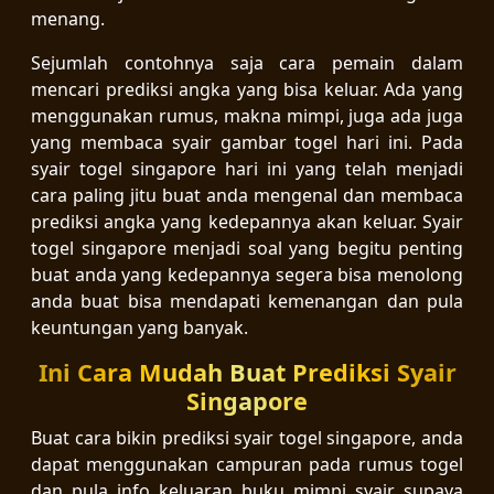
menang.
Sejumlah contohnya saja cara pemain dalam
mencari prediksi angka yang bisa keluar. Ada yang
menggunakan rumus, makna mimpi, juga ada juga
yang membaca syair gambar togel hari ini. Pada
syair togel singapore hari ini yang telah menjadi
cara paling jitu buat anda mengenal dan membaca
prediksi angka yang kedepannya akan keluar. Syair
togel singapore menjadi soal yang begitu penting
buat anda yang kedepannya segera bisa menolong
anda buat bisa mendapati kemenangan dan pula
keuntungan yang banyak.
Ini Cara Mudah Buat Prediksi Syair
Singapore
Buat cara bikin prediksi syair togel singapore, anda
dapat menggunakan campuran pada rumus togel
dan pula info keluaran buku mimpi syair supaya