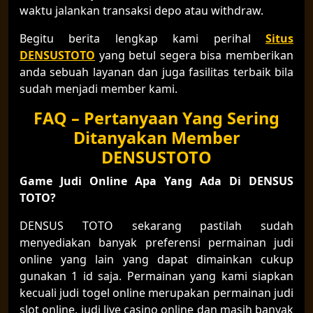
waktu jalankan transaksi depo atau withdraw.
Begitu berita lengkap kami perihal
Situs
DENSUSTOTO
yang betul segera bisa memberikan
anda sebuah layanan dan juga fasilitas terbaik bila
sudah menjadi member kami.
FAQ – Pertanyaan Yang Sering
Ditanyakan Member
DENSUSTOTO
Game Judi Online Apa Yang Ada Di DENSUS
TOTO?
DENSUS TOTO sekarang pastilah sudah
menyediakan banyak preferensi permainan judi
online yang lain yang dapat dimainkan cukup
gunakan 1 id saja. Permainan yang kami siapkan
kecuali judi togel online merupakan permainan judi
slot online, judi live casino online dan masih banyak