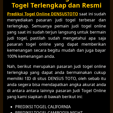
Togel Terlengkap dan Resmi
Prediksi Togel Online DENSUSTOTO
saat ini sudah
menyediakan pasaran judi togel terbesar dan
terlengkap. Semuanya pemain judi togel online
yang saat ini sudah terjun langsung untuk bermain
judi togel, pastilah sudah mengetahui apa saja
pasaran togel online yang dapat memberikan
kemenangan secara begitu mudah dan juga bayar
100% kemenangan anda.
Nah, berikut merupakan pasaran judi togel online
terlengkap yang dapat anda bermainakan cukup
memiliki 1ID di situs DENSUS TOTO, oleh sebab itu
anda segera bisa mendapatkan angka akurat anda
di antara antara lainnya pasaran Judi Togel Online
yang kami siapkan di bawah berikut ini:
PREDIKSI TOGEL CALIFORNIA
PREDIKSI TOGEL CAMBODIA NIGHT