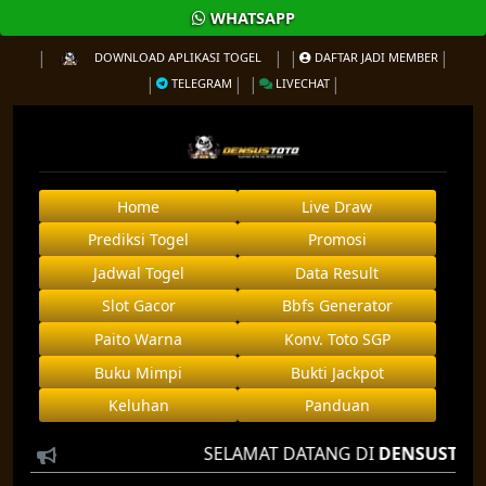
WHATSAPP
DOWNLOAD APLIKASI TOGEL
DAFTAR JADI MEMBER
TELEGRAM
LIVECHAT
Home
Live Draw
Prediksi Togel
Promosi
Jadwal Togel
Data Result
Slot Gacor
Bbfs Generator
Paito Warna
Konv. Toto SGP
Buku Mimpi
Bukti Jackpot
Keluhan
Panduan
SELAMAT DATANG DI
DENSUSTOTO
AG