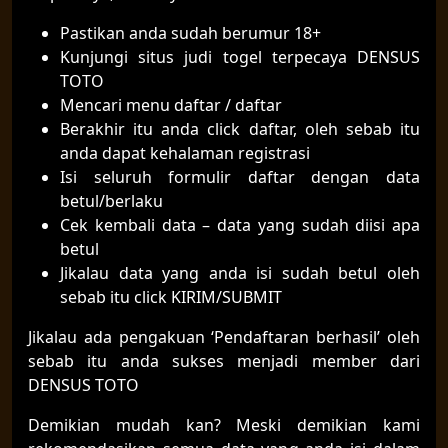
Pastikan anda sudah berumur 18+
Kunjungi situs judi togel terpecaya DENSUS
TOTO
Mencari menu daftar / daftar
Berakhir itu anda click daftar, oleh sebab itu
anda dapat kehalaman registrasi
Isi seluruh formulir daftar dengan data
betul/berlaku
Cek kembali data – data yang sudah diisi apa
betul
Jikalau data yang anda isi sudah betul oleh
sebab itu click KIRIM/SUBMIT
Jikalau ada pengakuan ‘Pendaftaran berhasil’ oleh
sebab itu anda sukses menjadi member dari
DENSUS TOTO
Demikian mudah kan? Meski demikian kami