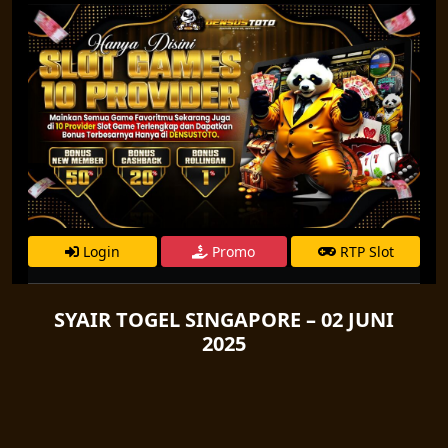
Login
Promo
RTP Slot
SYAIR TOGEL SINGAPORE – 02 JUNI
2025