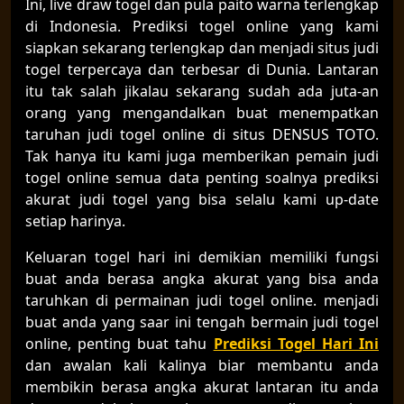
Ini, live draw togel dan pula paito warna terlengkap
di Indonesia. Prediksi togel online yang kami
siapkan sekarang terlengkap dan menjadi situs judi
togel terpercaya dan terbesar di Dunia. Lantaran
itu tak salah jikalau sekarang sudah ada juta-an
orang yang mengandalkan buat menempatkan
taruhan judi togel online di situs DENSUS TOTO.
Tak hanya itu kami juga memberikan pemain judi
togel online semua data penting soalnya prediksi
akurat judi togel yang bisa selalu kami up-date
setiap harinya.
Keluaran togel hari ini demikian memiliki fungsi
buat anda berasa angka akurat yang bisa anda
taruhkan di permainan judi togel online. menjadi
buat anda yang saar ini tengah bermain judi togel
online, penting buat tahu
Prediksi Togel Hari Ini
dan awalan kali kalinya biar membantu anda
membikin berasa angka akurat lantaran itu anda