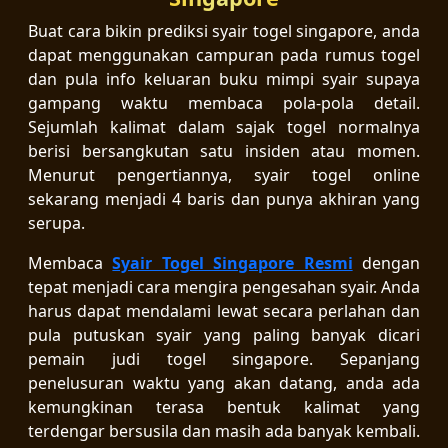
Buat cara bikin prediksi syair togel singapore, anda
dapat menggunakan campuran pada rumus togel
dan pula info keluaran buku mimpi syair supaya
gampang waktu membaca pola-pola detail.
Sejumlah kalimat dalam sajak togel normalnya
berisi bersangkutan satu insiden atau momen.
Menurut pengertiannya, syair togel online
sekarang menjadi 4 baris dan punya akhiran yang
serupa.
Membaca
Syair Togel Singapore Resmi
dengan
tepat menjadi cara mengira pengesahan syair. Anda
harus dapat mendalami lewat secara perlahan dan
pula putuskan syair yang paling banyak dicari
pemain judi togel singapore. Sepanjang
penelusuran waktu yang akan datang, anda ada
kemungkinan terasa bentuk kalimat yang
terdengar bersusila dan masih ada banyak kembali.