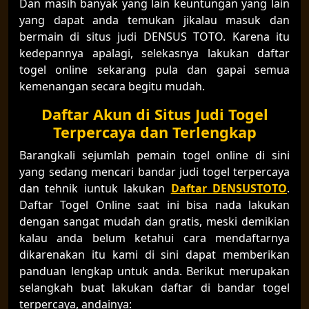
Dan masih banyak yang lain keuntungan yang lain
yang dapat anda temukan jikalau masuk dan
bermain di situs judi DENSUS TOTO. Karena itu
kedepannya apalagi, selekasnya lakukan daftar
togel online sekarang pula dan gapai semua
kemenangan secara begitu mudah.
Daftar Akun di Situs Judi Togel
Terpercaya dan Terlengkap
Barangkali sejumlah pemain togel online di sini
yang sedang mencari bandar judi togel terpercaya
dan tehnik iuntuk lakukan
Daftar DENSUSTOTO
.
Daftar Togel Online saat ini bisa nada lakukan
dengan sangat mudah dan gratis, meski demikian
kalau anda belum ketahui cara mendaftarnya
dikarenakan itu kami di sini dapat memberikan
panduan lengkap untuk anda. Berikut merupakan
selangkah buat lakukan daftar di bandar togel
terpercaya, andainya: