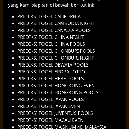
yang kami siapkan di bawah berikut ini:
PREDIKSI TOGEL CALIFORNIA
PREDIKSI TOGEL CAMBODIA NIGHT
PREDIKSI TOGEL CANADIA POOLS
PREDIKSI TOGEL CHINA NIGHT
PREDIKSI TOGEL CHINA POOLS
PREDIKSI TOGEL CHONBURI POOLS
PREDIKSI TOGEL CHONBURI NIGHT
PREDIKSI TOGEL DEWATA POOLS
PREDIKSI TOGEL EROPA LOTTO
PREDIKSI TOGEL HEBEI POOLS
PREDIKSI TOGEL HONGKONG EVEN
PREDIKSI TOGEL HONGKONG POOLS
PREDIKSI TOGEL JAPAN POOLS
PREDIKSI TOGEL JAPAN EVEN
PREDIKSI TOGEL JUVENTUS POOLS
PREDIKSI TOGEL MACAU EVEN
PREDIKSI TOGEL MAGNUM 4D MALAYSIA