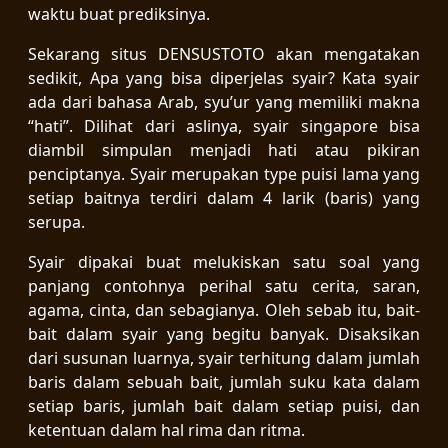
waktu buat prediksinya.
Sekarang situs DENSUSTOTO akan mengatakan
sedikit, Apa yang bisa diperjelas syair? Kata syair
ada dari bahasa Arab, syu’ur yang memiliki makna
“hati”. Dilihat dari aslinya, syair singapore bisa
diambil simpulan menjadi hati atau pikiran
penciptanya. Syair merupakan type puisi lama yang
setiap baitnya terdiri dalam 4 larik (baris) yang
serupa.
Syair dipakai buat melukiskan satu soal yang
panjang contohnya perihal satu cerita, saran,
agama, cinta, dan sebagianya. Oleh sebab itu, bait-
bait dalam syair yang begitu banyak. Disaksikan
dari susunan luarnya, syair terhitung dalam jumlah
baris dalam sebuah bait, jumlah suku kata dalam
setiap baris, jumlah bait dalam setiap puisi, dan
ketentuan dalam hal rima dan ritma.