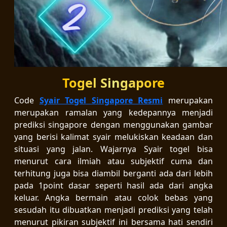
Togel Singapore
Code
Syair Togel Singapore Resmi
merupakan
merupakan ramalan yang kedepannya menjadi
prediksi singapore dengan menggunakan gambar
yang berisi kalimat syair melukiskan keadaan dan
situasi yang jalan. Wajarnya Syair togel bisa
menurut cara ilmiah atau subjektif cuma dan
terhitung juga bisa diambil berganti ada dari lebih
pada 1point dasar seperti hasil ada dari angka
keluar. Angka bermain atau colok bebas yang
sesudah itu dibuatkan menjadi prediksi yang telah
menurut pikiran subjektif ini bersama hati sendiri