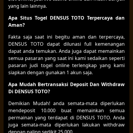
yang lain lainnya.
Apa Situs Togel DENSUS TOTO Terpercaya dan
Aman?
Fakta saja saat ini begitu aman dan terpercaya,
DENSUS TOTO dapat dilunasi full kemenangan
dapat anda temukan. Anda juga dapat memainkan
semua pasaran yang saat ini kami sedaikan seperti
pasaran judi togel online terlengkap yang kami
siapkan dengan gunakan 1 akun saja.
Apa Mudah
Bert
ransaksi Deposit Dan Withdraw
Di DENSUS TOTO?
Demikian Mudah! anda semata-mata diperlukan
mendeposit 10.000 buat memainkan semua
permainan yang terdapat di DENSUS TOTO. Anda
juga semata-mata diperlukan lakukan withdraw
dengan paling sedikit 25.000