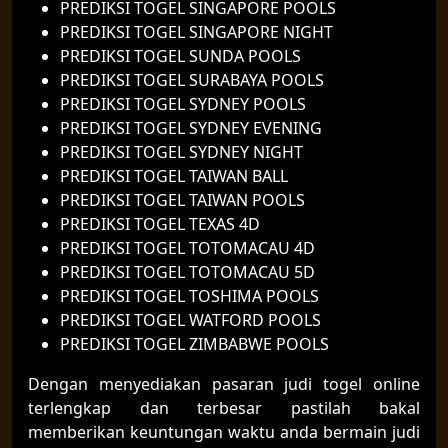
PREDIKSI TOGEL SINGAPORE POOLS
PREDIKSI TOGEL SINGAPORE NIGHT
PREDIKSI TOGEL SUNDA POOLS
PREDIKSI TOGEL SURABAYA POOLS
PREDIKSI TOGEL SYDNEY POOLS
PREDIKSI TOGEL SYDNEY EVENING
PREDIKSI TOGEL SYDNEY NIGHT
PREDIKSI TOGEL TAIWAN BALL
PREDIKSI TOGEL TAIWAN POOLS
PREDIKSI TOGEL TEXAS 4D
PREDIKSI TOGEL TOTOMACAU 4D
PREDIKSI TOGEL TOTOMACAU 5D
PREDIKSI TOGEL TOSHIMA POOLS
PREDIKSI TOGEL WATFORD POOLS
PREDIKSI TOGEL ZIMBABWE POOLS
Dengan menyediakan pasaran judi togel online
terlengkap dan terbesar pastilah bakal
memberikan keuntungan waktu anda bermain judi