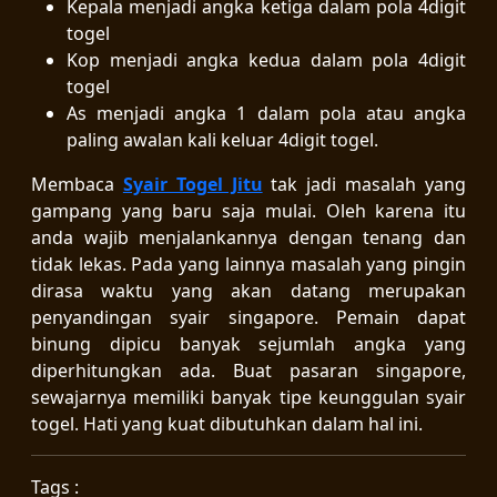
Kepala menjadi angka ketiga dalam pola 4digit
togel
Kop menjadi angka kedua dalam pola 4digit
togel
As menjadi angka 1 dalam pola atau angka
paling awalan kali keluar 4digit togel.
Membaca
Syair Togel Jitu
tak jadi masalah yang
gampang yang baru saja mulai. Oleh karena itu
anda wajib menjalankannya dengan tenang dan
tidak lekas. Pada yang lainnya masalah yang pingin
dirasa waktu yang akan datang merupakan
penyandingan syair singapore. Pemain dapat
binung dipicu banyak sejumlah angka yang
diperhitungkan ada. Buat pasaran singapore,
sewajarnya memiliki banyak tipe keunggulan syair
togel. Hati yang kuat dibutuhkan dalam hal ini.
Tags :