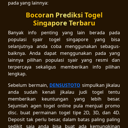
pada yang lainnya:
Bocoran Prediksi Togel
Singapore Terbaru
Banyak info penting yang lain berada pada
populasi syair togel singapore yang bisa
selanjutnya anda coba menggunakan sebagus-
baiknya. Anda dapat menggunakan pada yang
lainnya pilihan populasi syair yang resmi dan
terpercaya sekaligus memberikan info pilihan
lengkap.
Sebelum bermain,
DENSUSTOTO
simpulkan jikalau
anda sudah kenali jikalau judi togel tentu
memberikan keuntungan yang lebih besar.
Sejumlah agen togel online pula menjual promo
disc. buat permainan togel tipe 2D, 3D, dan 4D.
Deposit tak perlu besar, dalam batas paling paling
sedikit saja anda bisa buat ada kemungkinan