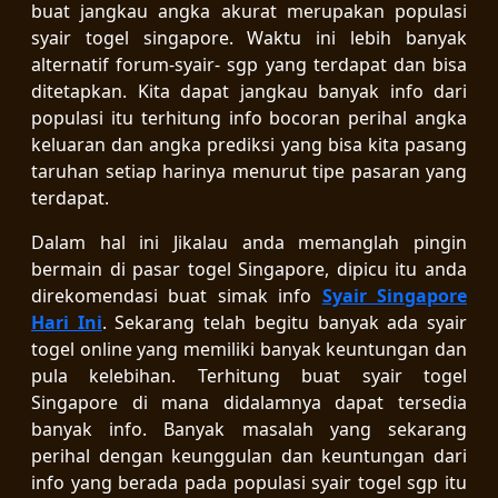
buat jangkau angka akurat merupakan populasi
syair togel singapore. Waktu ini lebih banyak
alternatif forum-syair- sgp yang terdapat dan bisa
ditetapkan. Kita dapat jangkau banyak info dari
populasi itu terhitung info bocoran perihal angka
keluaran dan angka prediksi yang bisa kita pasang
taruhan setiap harinya menurut tipe pasaran yang
terdapat.
Dalam hal ini Jikalau anda memanglah pingin
bermain di pasar togel Singapore, dipicu itu anda
direkomendasi buat simak info
Syair Singapore
Hari Ini
. Sekarang telah begitu banyak ada syair
togel online yang memiliki banyak keuntungan dan
pula kelebihan. Terhitung buat syair togel
Singapore di mana didalamnya dapat tersedia
banyak info. Banyak masalah yang sekarang
perihal dengan keunggulan dan keuntungan dari
info yang berada pada populasi syair togel sgp itu