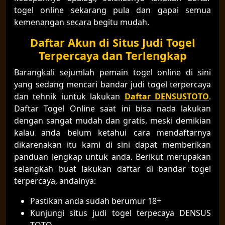
togel online sekarang pula dan gapai semua
kemenangan secara begitu mudah.
Daftar Akun di Situs Judi Togel
Terpercaya dan Terlengkap
Barangkali sejumlah pemain togel online di sini
yang sedang mencari bandar judi togel terpercaya
dan tehnik iuntuk lakukan
Daftar DENSUSTOTO
.
Daftar Togel Online saat ini bisa nada lakukan
dengan sangat mudah dan gratis, meski demikian
kalau anda belum ketahui cara mendaftarnya
dikarenakan itu kami di sini dapat memberikan
panduan lengkap untuk anda. Berikut merupakan
selangkah buat lakukan daftar di bandar togel
terpercaya, andainya:
Pastikan anda sudah berumur 18+
Kunjungi situs judi togel terpecaya DENSUS
TOTO