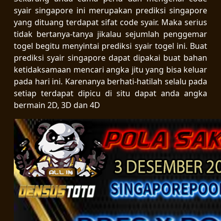
syair singapore ini merupakan prediksi singapore
yang dituang terdapat sifat code syair. Maka serius
tidak bertanya-tanya jikalau sejumlah penggemar
togel begitu menyintai prediksi syair togel ini. Buat
prediksi syair singapore dapat dipakai buat bahan
ketidaksamaan mencari angka jitu yang bisa keluar
pada hari ini. Karenanya berhati-hatilah selalu pada
setiap terdapat dipicu di situ dapat anda angka
bermain 2D, 3D dan 4D