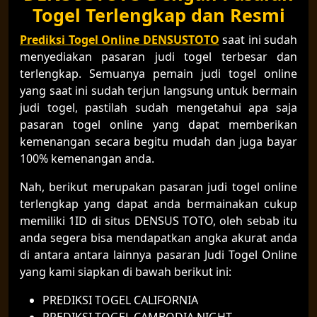
Togel Terlengkap dan Resmi
Prediksi Togel Online DENSUSTOTO
saat ini sudah
menyediakan pasaran judi togel terbesar dan
terlengkap. Semuanya pemain judi togel online
yang saat ini sudah terjun langsung untuk bermain
judi togel, pastilah sudah mengetahui apa saja
pasaran togel online yang dapat memberikan
kemenangan secara begitu mudah dan juga bayar
100% kemenangan anda.
Nah, berikut merupakan pasaran judi togel online
terlengkap yang dapat anda bermainakan cukup
memiliki 1ID di situs DENSUS TOTO, oleh sebab itu
anda segera bisa mendapatkan angka akurat anda
di antara antara lainnya pasaran Judi Togel Online
yang kami siapkan di bawah berikut ini:
PREDIKSI TOGEL CALIFORNIA
PREDIKSI TOGEL CAMBODIA NIGHT