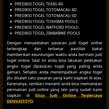
PREDIKSI TOGEL TEXAS 4D
PREDIKSI TOGEL TOTOMACAU 4D
PREDIKSI TOGEL TOTOMACAU 5D
PREDIKSI TOGEL TOSHIMA POOLS
PREDIKSI TOGEL WATFORD POOLS
PREDIKSI TOGEL ZIMBABWE POOLS
Dengan menyediakan pasaran judi togel online
terlengkap dan terbesar pastilah bakal
memberikan keuntungan waktu anda bermain judi
togel online. Saat ini anda bisa lakukan peletakan
angka togel dipasaran togel yang paling anda
gemari. Sehabis anda menempatkan angka togel
jitu disalah satu pasaran yang kami siapkan di atas.
Karenanya, sembari menanti anda bisa memainkan
permainan judi online yang lain yang sudah kami
siapkan di
Situs Judi Online Terpercaya
DENSUSTOTO
.