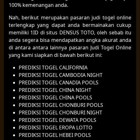
100% kemenangan anda.
Nah, berikut merupakan pasaran judi togel online
terlengkap yang dapat anda bermainakan cukup
memiliki 1ID di situs DENSUS TOTO, oleh sebab itu
anda segera bisa mendapatkan angka akurat anda
di antara antara lainnya pasaran Judi Togel Online
yang kami siapkan di bawah berikut ini:
PREDIKSI TOGEL CALIFORNIA
PREDIKSI TOGEL CAMBODIA NIGHT
PREDIKSI TOGEL CANADIA POOLS
PREDIKSI TOGEL CHINA NIGHT
PREDIKSI TOGEL CHINA POOLS
PREDIKSI TOGEL CHONBURI POOLS
PREDIKSI TOGEL CHONBURI NIGHT
PREDIKSI TOGEL DEWATA POOLS
PREDIKSI TOGEL EROPA LOTTO
PREDIKSI TOGEL HEBEI POOLS