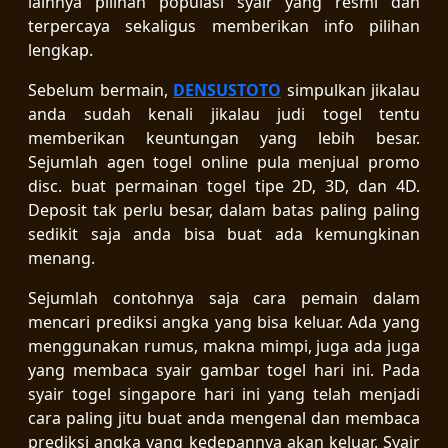
lainnya pilihan populasi syair yang resmi dan
terpercaya sekaligus memberikan info pilihan
lengkap.
Sebelum bermain,
DENSUSTOTO
simpulkan jikalau
anda sudah kenali jikalau judi togel tentu
memberikan keuntungan yang lebih besar.
Sejumlah agen togel online pula menjual promo
disc. buat permainan togel tipe 2D, 3D, dan 4D.
Deposit tak perlu besar, dalam batas paling paling
sedikit saja anda bisa buat ada kemungkinan
menang.
Sejumlah contohnya saja cara pemain dalam
mencari prediksi angka yang bisa keluar. Ada yang
menggunakan rumus, makna mimpi, juga ada juga
yang membaca syair gambar togel hari ini. Pada
syair togel singapore hari ini yang telah menjadi
cara paling jitu buat anda mengenal dan membaca
prediksi angka yang kedepannya akan keluar. Syair