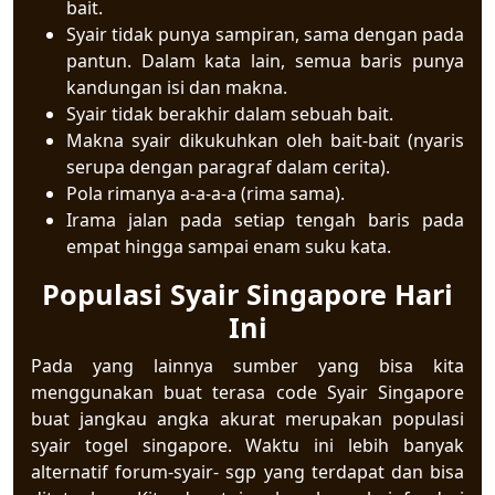
bait.
Syair tidak punya sampiran, sama dengan pada
pantun. Dalam kata lain, semua baris punya
kandungan isi dan makna.
Syair tidak berakhir dalam sebuah bait.
Makna syair dikukuhkan oleh bait-bait (nyaris
serupa dengan paragraf dalam cerita).
Pola rimanya a-a-a-a (rima sama).
Irama jalan pada setiap tengah baris pada
empat hingga sampai enam suku kata.
Populasi Syair Singapore Hari
Ini
Pada yang lainnya sumber yang bisa kita
menggunakan buat terasa code Syair Singapore
buat jangkau angka akurat merupakan populasi
syair togel singapore. Waktu ini lebih banyak
alternatif forum-syair- sgp yang terdapat dan bisa