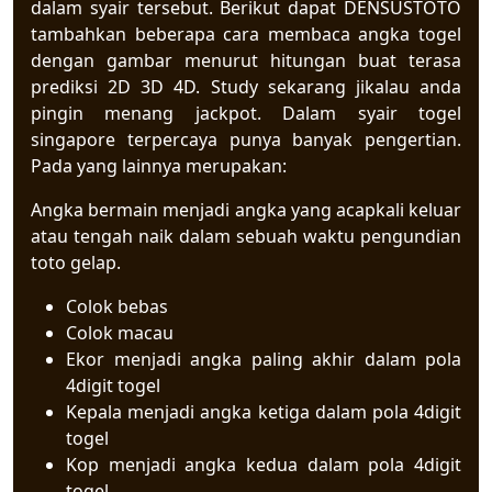
dalam syair tersebut. Berikut dapat DENSUSTOTO
tambahkan beberapa cara membaca angka togel
dengan gambar menurut hitungan buat terasa
prediksi 2D 3D 4D. Study sekarang jikalau anda
pingin menang jackpot. Dalam syair togel
singapore terpercaya punya banyak pengertian.
Pada yang lainnya merupakan:
Angka bermain menjadi angka yang acapkali keluar
atau tengah naik dalam sebuah waktu pengundian
toto gelap.
Colok bebas
Colok macau
Ekor menjadi angka paling akhir dalam pola
4digit togel
Kepala menjadi angka ketiga dalam pola 4digit
togel
Kop menjadi angka kedua dalam pola 4digit
togel