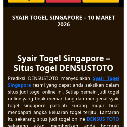
SYAIR TOGEL SINGAPORE – 10 MARET
2026
Syair Togel Singapore –
Situs Togel DENSUSTOTO
Prediksi DENSUSTOTO menyediakan
Syair Togel
Singapore
resmi yang dapat anda saksikan dalam
situs judi togel online ini. Setiap pemain judi togel
online yang tidak memandang dan mengenal syair
togel singapore pastilah kurang mujur buat
mendapati angka keluaran togel terjitu. Lantaran
itu sekarang situs judi togel online
DENSUS TOTO
sekarang akan memberikan anda bocoran