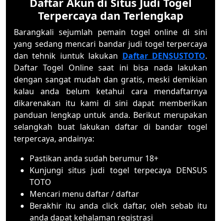
Daftar Akun di Situs Judi Togel
Terpercaya dan Terlengkap
Barangkali sejumlah pemain togel online di sini
yang sedang mencari bandar judi togel terpercaya
dan tehnik iuntuk lakukan
Daftar DENSUSTOTO
.
Daftar Togel Online saat ini bisa nada lakukan
dengan sangat mudah dan gratis, meski demikian
kalau anda belum ketahui cara mendaftarnya
dikarenakan itu kami di sini dapat memberikan
panduan lengkap untuk anda. Berikut merupakan
selangkah buat lakukan daftar di bandar togel
terpercaya, andainya:
Pastikan anda sudah berumur 18+
Kunjungi situs judi togel terpecaya DENSUS
TOTO
Mencari menu daftar / daftar
Berakhir itu anda click daftar, oleh sebab itu
anda dapat kehalaman registrasi