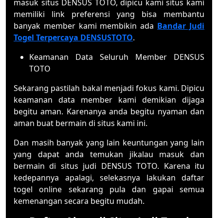
masuk situs DENSUS TOTO, dipicu kami situs kami
memiliki link preferensi yang bisa membantu
banyak member kami membikin ada
Bandar Judi
Togel Terpercaya DENSUSTOTO
.
Keamanan Data Seluruh Member DENSUS
TOTO
Sekarang pastilah bakal menjadi fokus kami. Dipicu
keamanan data member kami demikian dijaga
begitu aman. Karenanya anda begitu nyaman dan
aman buat bermain di situs kami ini.
Dan masih banyak yang lain keuntungan yang lain
yang dapat anda temukan jikalau masuk dan
bermain di situs judi DENSUS TOTO. Karena itu
kedepannya apalagi, selekasnya lakukan daftar
togel online sekarang pula dan gapai semua
kemenangan secara begitu mudah.