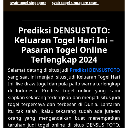
syair togel singapore
syair togel singapore resmi
Prediksi DENSUSTOTO:
Keluaran Togel Hari Ini –
Pasaran Togel Online
Terlengkap 2024
Selamat datang di situs judi
Prediksi DENSUSTOTO
yang saat ini menjadi situs judi Keluaran Togel Hari
Ini, live draw togel dan pula paito warna terlengkap
di Indonesia. Prediksi togel online yang kami
siapkan sekarang terlengkap dan menjadi situs judi
togel terpercaya dan terbesar di Dunia. Lantaran
itu tak salah jikalau sekarang sudah ada juta-an
orang yang mengandalkan buat menempatkan
taruhan judi togel online di situs DENSUS TOTO.