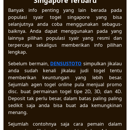
Singapore Terbaru
Banyak info penting yang lain berada pada
populasi syair togel singapore yang bisa
selanjutnya anda coba menggunakan sebagus-
baiknya. Anda dapat menggunakan pada yang
lainnya pilihan populasi syair yang resmi dan
terpercaya sekaligus memberikan info pilihan
lengkap.
Sebelum bermain,
DENSUSTOTO
simpulkan jikalau
anda sudah kenali jikalau judi togel tentu
memberikan keuntungan yang lebih besar.
Sejumlah agen togel online pula menjual promo
disc. buat permainan togel tipe 2D, 3D, dan 4D.
Deposit tak perlu besar, dalam batas paling paling
sedikit saja anda bisa buat ada kemungkinan
menang.
Sejumlah contohnya saja cara pemain dalam