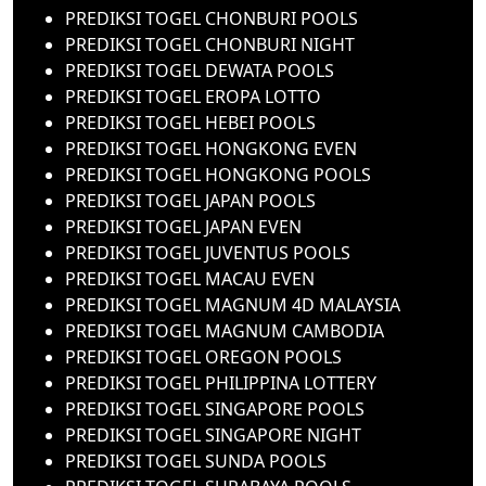
PREDIKSI TOGEL CHONBURI POOLS
PREDIKSI TOGEL CHONBURI NIGHT
PREDIKSI TOGEL DEWATA POOLS
PREDIKSI TOGEL EROPA LOTTO
PREDIKSI TOGEL HEBEI POOLS
PREDIKSI TOGEL HONGKONG EVEN
PREDIKSI TOGEL HONGKONG POOLS
PREDIKSI TOGEL JAPAN POOLS
PREDIKSI TOGEL JAPAN EVEN
PREDIKSI TOGEL JUVENTUS POOLS
PREDIKSI TOGEL MACAU EVEN
PREDIKSI TOGEL MAGNUM 4D MALAYSIA
PREDIKSI TOGEL MAGNUM CAMBODIA
PREDIKSI TOGEL OREGON POOLS
PREDIKSI TOGEL PHILIPPINA LOTTERY
PREDIKSI TOGEL SINGAPORE POOLS
PREDIKSI TOGEL SINGAPORE NIGHT
PREDIKSI TOGEL SUNDA POOLS