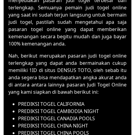
menyediakan pasaran judi togel terbesar dan
terlengkap. Semuanya pemain judi togel online
yang saat ini sudah terjun langsung untuk bermain
judi togel, pastilah sudah mengetahui apa saja
pasaran togel online yang dapat memberikan
kemenangan secara begitu mudah dan juga bayar
100% kemenangan anda.
Nah, berikut merupakan pasaran judi togel online
terlengkap yang dapat anda bermainakan cukup
memiliki 1ID di situs DENSUS TOTO, oleh sebab itu
anda segera bisa mendapatkan angka akurat anda
di antara antara lainnya pasaran Judi Togel Online
yang kami siapkan di bawah berikut ini:
PREDIKSI TOGEL CALIFORNIA
PREDIKSI TOGEL CAMBODIA NIGHT
PREDIKSI TOGEL CANADIA POOLS
PREDIKSI TOGEL CHINA NIGHT
PREDIKSI TOGEL CHINA POOLS