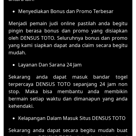
Menyediakan Bonus dan Promo Terbesar
Menjadi pemain judi online pastilah anda begitu
pingin berasa bonus dan promo yang disiapkan
oleh DENSUS TOTO. Seluruhnya bonus dan promo
yang kami siapkan dapat anda claim secara begitu
mudah.
Layanan Dan Sarana 24 Jam
Sekarang anda dapat masuk bandar togel
terpercaya DENSUS TOTO sepanjang 24 jam non
stop. Maka bisa membantu anda membikin
bermain setiap waktu dan dimanapun yang anda
kehendaki.
Kelapangan Dalam Masuk Situs DENSUS TOTO
Sekarang anda dapat secara begitu mudah buat