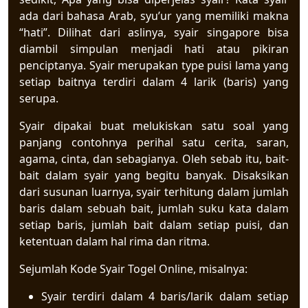
ada dari bahasa Arab, syu’ur yang memiliki makna
“hati”. Dilihat dari aslinya, syair singapore bisa
diambil simpulan menjadi hati atau pikiran
penciptanya. Syair merupakan type puisi lama yang
setiap baitnya terdiri dalam 4 larik (baris) yang
serupa.
Syair dipakai buat melukiskan satu soal yang
panjang contohnya perihal satu cerita, saran,
agama, cinta, dan sebagianya. Oleh sebab itu, bait-
bait dalam syair yang begitu banyak. Disaksikan
dari susunan luarnya, syair terhitung dalam jumlah
baris dalam sebuah bait, jumlah suku kata dalam
setiap baris, jumlah bait dalam setiap puisi, dan
ketentuan dalam hal rima dan ritma.
Sejumlah Kode Syair Togel Online, misalnya:
Syair terdiri dalam 4 baris/larik dalam setiap