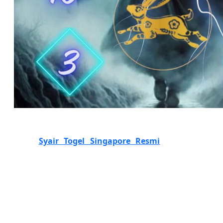
Togel Singapore
Code
Syair Togel Singapore Resmi
merupakan
merupakan ramalan yang kedepannya menjadi
prediksi singapore dengan menggunakan gambar
yang berisi kalimat syair melukiskan keadaan dan
situasi yang jalan. Wajarnya Syair togel bisa
menurut cara ilmiah atau subjektif cuma dan
terhitung juga bisa diambil berganti ada dari lebih