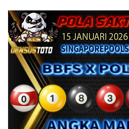
bermain 2D, 3D dan 4D