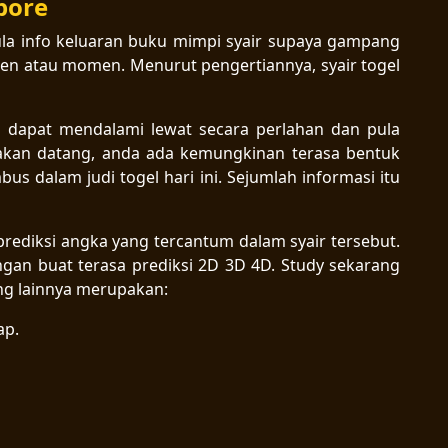
pore
ula info keluaran buku mimpi syair supaya gampang
den atau momen. Menurut pengertiannya, syair togel
 dapat mendalami lewat secara perlahan dan pula
g akan datang, anda ada kemungkinan terasa bentuk
us dalam judi togel hari ini. Sejumlah informasi itu
rediksi angka yang tercantum dalam syair tersebut.
n buat terasa prediksi 2D 3D 4D. Study sekarang
ang lainnya merupakan:
ap.