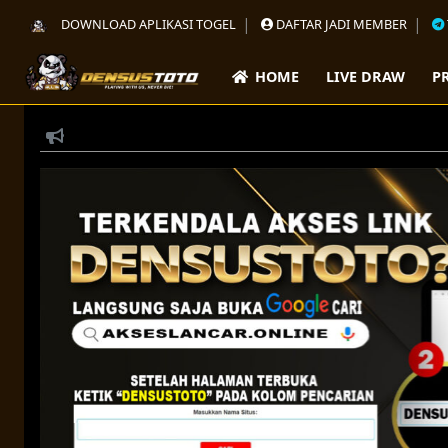
DOWNLOAD APLIKASI TOGEL
DAFTAR JADI MEMBER
HOME
LIVE DRAW
P