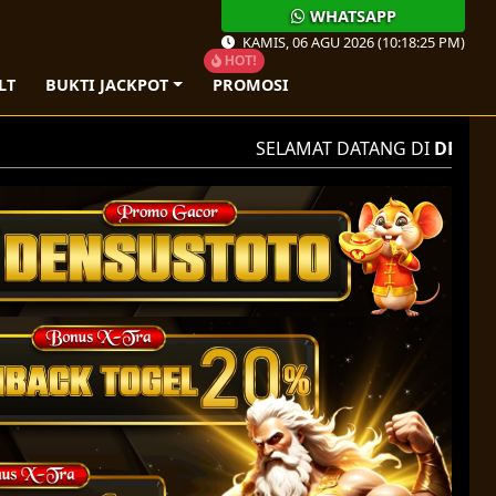
WHATSAPP
KAMIS, 06 AGU 2026 (
10:18:26 PM
)
LT
BUKTI JACKPOT
PROMOSI
SELAMAT DATANG DI
DENSUSTO