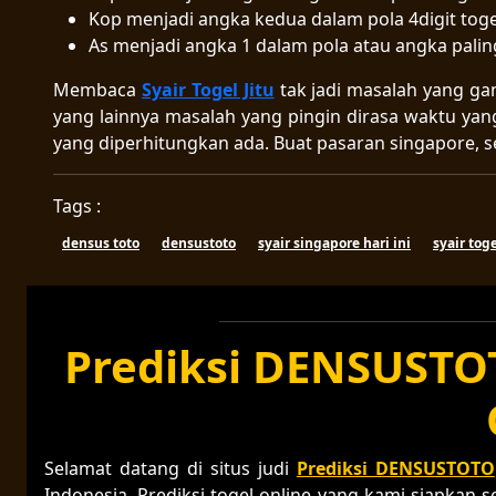
Kop menjadi angka kedua dalam pola 4digit toge
As menjadi angka 1 dalam pola atau angka paling 
Membaca
Syair Togel Jitu
tak jadi masalah yang ga
yang lainnya masalah yang pingin dirasa waktu ya
yang diperhitungkan ada. Buat pasaran singapore, se
Tags :
densus toto
densustoto
syair singapore hari ini
syair toge
Prediksi DENSUSTOTO
Selamat datang di situs judi
Prediksi DENSUSTOTO
Indonesia. Prediksi togel online yang kami siapkan s