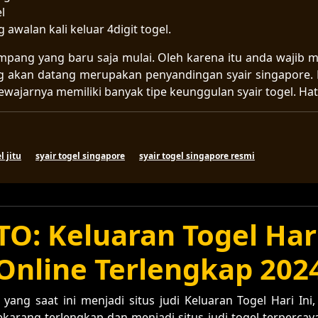
l
awalan kali keluar 4digit togel.
mpang yang baru saja mulai. Oleh karena itu anda wajib 
ng akan datang merupakan penyandingan syair singapore.
wajarnya memiliki banyak tipe keunggulan syair togel. Hati
l jitu
syair togel singapore
syair togel singapore resmi
: Keluaran Togel Hari
Online Terlengkap 202
yang saat ini menjadi situs judi Keluaran Togel Hari Ini
ekarang terlengkap dan menjadi situs judi togel terpercaya 