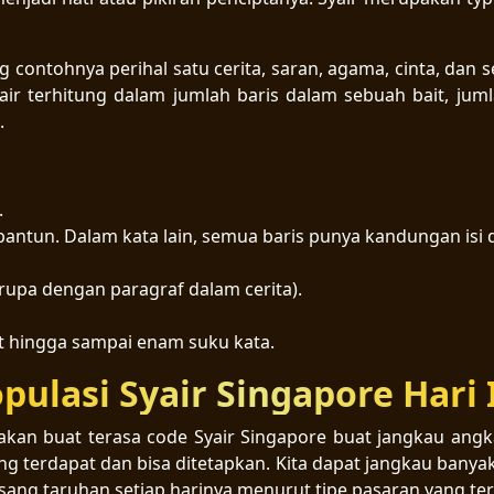
 contohnya perihal satu cerita, saran, agama, cinta, dan s
air terhitung dalam jumlah baris dalam sebuah bait, juml
.
.
pantun. Dalam kata lain, semua baris punya kandungan isi
erupa dengan paragraf dalam cerita).
at hingga sampai enam suku kata.
pulasi Syair Singapore Hari 
kan buat terasa code Syair Singapore buat jangkau angka
ang terdapat dan bisa ditetapkan. Kita dapat jangkau banyak 
asang taruhan setiap harinya menurut tipe pasaran yang te