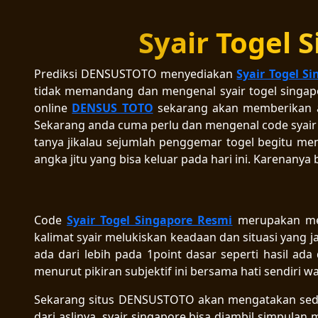
Syair Togel 
Prediksi DENSUSTOTO menyediakan
Syair Togel S
tidak memandang dan mengenal syair togel singapore
online
DENSUS TOTO
sekarang akan memberikan an
Sekarang anda cuma perlu dan mengenal code syair s
tanya jikalau sejumlah penggemar togel begitu meny
angka jitu yang bisa keluar pada hari ini. Karenanya 
Code
Syair Togel Singapore Resmi
merupakan mer
kalimat syair melukiskan keadaan dan situasi yang ja
ada dari lebih pada 1point dasar seperti hasil ad
menurut pikiran subjektif ini bersama hati sendiri w
Sekarang situs DENSUSTOTO akan mengatakan sedikit,
dari aslinya, syair singapore bisa diambil simpulan 