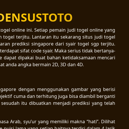
el DENSUSTOTO
gel online ini. Setiap pemain judi togel online yang
el terjitu. Lantaran itu sekarang situs judi togel
prediksi singapore dari syair togel sgp terjitu.
dapat sifat code syair. Maka serius tidak bertanya-
pore dapat dipakai buat bahan ketidaksamaan mencari
dapat anda angka bermain 2D, 3D dan 4D.
ngapore dengan menggunakan gambar yang berisi
bjektif cuma dan terhitung juga bisa diambil berganti
 sesudah itu dibuatkan menjadi prediksi yang telah
sa Arab, syu’ur yang memiliki makna “hati”. Dilihat
 puisi lama yang setiap baitnya terdiri dalam 4 larik