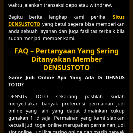
waktu jalankan transaksi depo atau withdraw.
Begitu berita lengkap kami perihal
Situs
DENSUSTOTO
yang betul segera bisa memberikan
anda sebuah layanan dan juga fasilitas terbaik bila
sudah menjadi member kami.
FAQ – Pertanyaan Yang Sering
Ditanyakan Member
DENSUSTOTO
Game Judi Online Apa Yang Ada Di DENSUS
TOTO?
DENSUS TOTO sekarang pastilah sudah
menyediakan banyak preferensi permainan judi
online yang lain yang dapat dimainkan cukup
gunakan 1 id saja. Permainan yang kami siapkan
kecuali judi togel online merupakan permainan judi
slot online, judi live casino online dan masih banyak