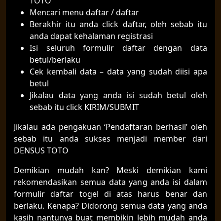
TOTO
Mencari menu daftar / daftar
Berakhir itu anda click daftar, oleh sebab itu
anda dapat kehalaman registrasi
Isi seluruh formulir daftar dengan data
betul/berlaku
Cek kembali data – data yang sudah diisi apa
betul
Jikalau data yang anda isi sudah betul oleh
sebab itu click KIRIM/SUBMIT
Jikalau ada pengakuan ‘Pendaftaran berhasil’ oleh
sebab itu anda sukses menjadi member dari
DENSUS TOTO
Demikian mudah kan? Meski demikian kami
rekomendasikan semua data yang anda isi dalam
formulir daftar togel di atas harus benar dan
berlaku. Kenapa? Didorong semua data yang anda
kasih nantunya buat membikin lebih mudah anda