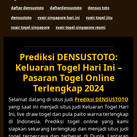
daftar densustoto
daftardensustoto
densus toto
densustoto
syair singapore hari ini
syair togel jitu
syair togel singapore
syair togel singapore resmi
Prediksi DENSUSTOTO:
Keluaran Togel Hari Ini –
Pasaran Togel Online
Terlengkap 2024
Selamat datang di situs judi
Prediksi DENSUSTOTO
yang saat ini menjadi situs judi Keluaran Togel Hari
Ini, live draw togel dan pula paito warna terlengkap
di Indonesia. Prediksi togel online yang kami
siapkan sekarang terlengkap dan menjadi situs judi
togel terpercaya dan terbesar di Dunia. Lantaran