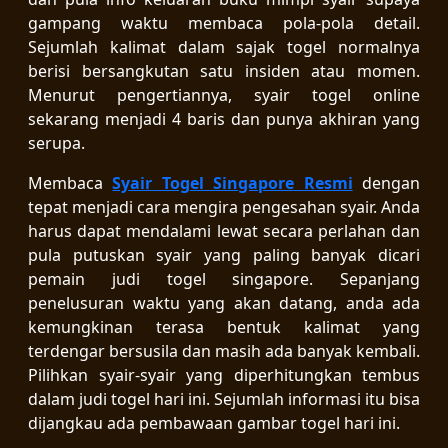
gampang waktu membaca pola-pola detail.
Sejumlah kalimat dalam sajak togel normalnya
berisi bersangkutan satu insiden atau momen.
Menurut pengertiannya, syair togel online
sekarang menjadi 4 baris dan punya akhiran yang
serupa.
Membaca
Syair Togel Singapore Resmi
dengan
tepat menjadi cara mengira pengesahan syair. Anda
harus dapat mendalami lewat secara perlahan dan
pula putuskan syair yang paling banyak dicari
pemain judi togel singapore. Sepanjang
penelusuran waktu yang akan datang, anda ada
kemungkinan terasa bentuk kalimat yang
terdengar bersusila dan masih ada banyak kembali.
Pilihkan syair-syair yang diperhitungkan tembus
dalam judi togel hari ini. Sejumlah informasi itu bisa
dijangkau ada pembawaan gambar togel hari ini.