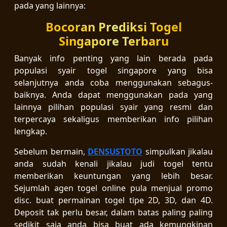
pada yang lainnya:
Bocoran Prediksi Togel
Singapore Terbaru
Banyak info penting yang lain berada pada
populasi syair togel singapore yang bisa
selanjutnya anda coba menggunakan sebagus-
baiknya. Anda dapat menggunakan pada yang
lainnya pilihan populasi syair yang resmi dan
terpercaya sekaligus memberikan info pilihan
lengkap.
Sebelum bermain,
DENSUSTOTO
simpulkan jikalau
anda sudah kenali jikalau judi togel tentu
memberikan keuntungan yang lebih besar.
Sejumlah agen togel online pula menjual promo
disc. buat permainan togel tipe 2D, 3D, dan 4D.
Deposit tak perlu besar, dalam batas paling paling
sedikit saja anda bisa buat ada kemungkinan