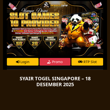
Login
Promo
RTP Slot
SYAIR TOGEL SINGAPORE – 18
DESEMBER 2025