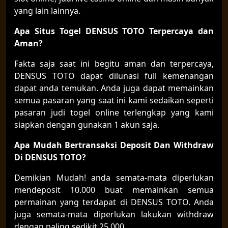
yang lain lainnya.
Apa Situs Togel DENSUS TOTO Terpercaya dan
Aman?
Fakta saja saat ini begitu aman dan terpercaya,
DENSUS TOTO dapat dilunasi full kemenangan
dapat anda temukan. Anda juga dapat memainkan
semua pasaran yang saat ini kami sedaikan seperti
pasaran judi togel online terlengkap yang kami
siapkan dengan gunakan 1 akun saja.
Apa Mudah
Bert
ransaksi Deposit Dan Withdraw
Di DENSUS TOTO?
Demikian Mudah! anda semata-mata diperlukan
mendeposit 10.000 buat memainkan semua
permainan yang terdapat di DENSUS TOTO. Anda
juga semata-mata diperlukan lakukan withdraw
dengan paling sedikit 25.000