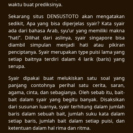
waktu buat prediksinya.
Sekarang situs DENSUSTOTO akan mengatakan
sedikit, Apa yang bisa diperjelas syair? Kata syair
ada dari bahasa Arab, syu’ur yang memiliki makna
“hati”. Dilihat dari aslinya, syair singapore bisa
diambil simpulan menjadi hati atau pikiran
penciptanya. Syair merupakan type puisi lama yang
setiap baitnya terdiri dalam 4 larik (baris) yang
serupa.
Syair dipakai buat melukiskan satu soal yang
panjang contohnya perihal satu cerita, saran,
agama, cinta, dan sebagianya. Oleh sebab itu, bait-
bait dalam syair yang begitu banyak. Disaksikan
dari susunan luarnya, syair terhitung dalam jumlah
baris dalam sebuah bait, jumlah suku kata dalam
setiap baris, jumlah bait dalam setiap puisi, dan
ketentuan dalam hal rima dan ritma.