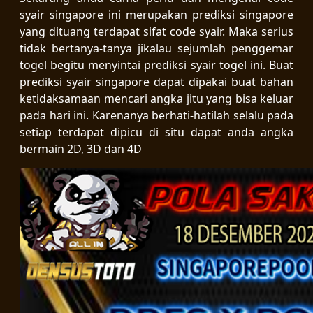
syair singapore ini merupakan prediksi singapore
yang dituang terdapat sifat code syair. Maka serius
tidak bertanya-tanya jikalau sejumlah penggemar
togel begitu menyintai prediksi syair togel ini. Buat
prediksi syair singapore dapat dipakai buat bahan
ketidaksamaan mencari angka jitu yang bisa keluar
pada hari ini. Karenanya berhati-hatilah selalu pada
setiap terdapat dipicu di situ dapat anda angka
bermain 2D, 3D dan 4D