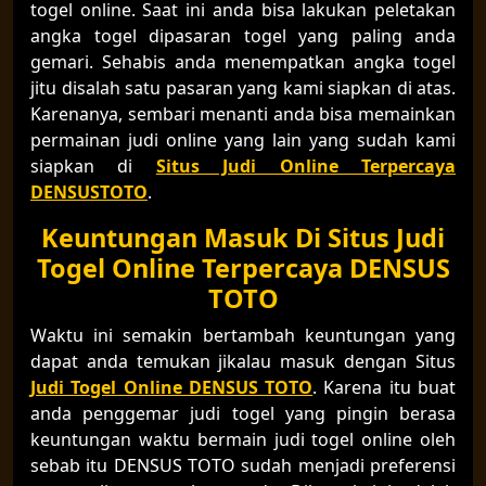
togel online. Saat ini anda bisa lakukan peletakan
angka togel dipasaran togel yang paling anda
gemari. Sehabis anda menempatkan angka togel
jitu disalah satu pasaran yang kami siapkan di atas.
Karenanya, sembari menanti anda bisa memainkan
permainan judi online yang lain yang sudah kami
siapkan di
Situs Judi Online Terpercaya
DENSUSTOTO
.
Keuntungan Masuk Di Situs Judi
Togel Online Terpercaya DENSUS
TOTO
Waktu ini semakin bertambah keuntungan yang
dapat anda temukan jikalau masuk dengan Situs
Judi Togel Online DENSUS TOTO
. Karena itu buat
anda penggemar judi togel yang pingin berasa
keuntungan waktu bermain judi togel online oleh
sebab itu DENSUS TOTO sudah menjadi preferensi