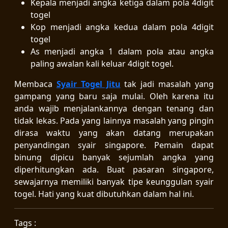
Kepala menjadi angka ketiga dalam pola 4digit
togel
Kop menjadi angka kedua dalam pola 4digit
togel
As menjadi angka 1 dalam pola atau angka
paling awalan kali keluar 4digit togel.
Membaca
Syair Togel Jitu
tak jadi masalah yang
gampang yang baru saja mulai. Oleh karena itu
anda wajib menjalankannya dengan tenang dan
tidak lekas. Pada yang lainnya masalah yang pingin
dirasa waktu yang akan datang merupakan
penyandingan syair singapore. Pemain dapat
binung dipicu banyak sejumlah angka yang
diperhitungkan ada. Buat pasaran singapore,
sewajarnya memiliki banyak tipe keunggulan syair
togel. Hati yang kuat dibutuhkan dalam hal ini.
Tags :