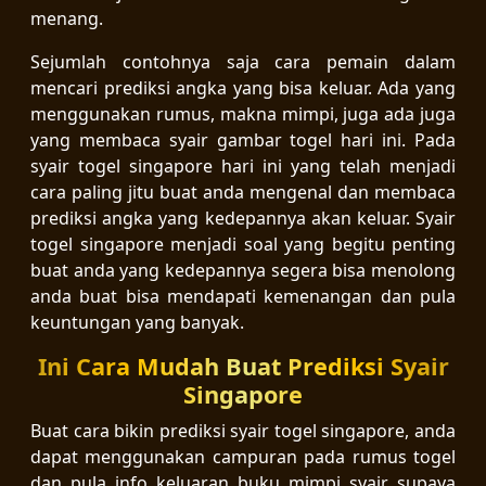
menang.
Sejumlah contohnya saja cara pemain dalam
mencari prediksi angka yang bisa keluar. Ada yang
menggunakan rumus, makna mimpi, juga ada juga
yang membaca syair gambar togel hari ini. Pada
syair togel singapore hari ini yang telah menjadi
cara paling jitu buat anda mengenal dan membaca
prediksi angka yang kedepannya akan keluar. Syair
togel singapore menjadi soal yang begitu penting
buat anda yang kedepannya segera bisa menolong
anda buat bisa mendapati kemenangan dan pula
keuntungan yang banyak.
Ini Cara Mudah Buat Prediksi Syair
Singapore
Buat cara bikin prediksi syair togel singapore, anda
dapat menggunakan campuran pada rumus togel
dan pula info keluaran buku mimpi syair supaya