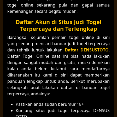
togel online sekarang pula dan gapai semua
kemenangan secara begitu mudah.
Daftar Akun di Situs Judi Togel
Terpercaya dan Terlengkap
Barangkali sejumlah pemain togel online di sini
yang sedang mencari bandar judi togel terpercaya
dan tehnik iuntuk lakukan
Daftar DENSUSTOTO
.
Daftar Togel Online saat ini bisa nada lakukan
dengan sangat mudah dan gratis, meski demikian
kalau anda belum ketahui cara mendaftarnya
dikarenakan itu kami di sini dapat memberikan
panduan lengkap untuk anda. Berikut merupakan
selangkah buat lakukan daftar di bandar togel
terpercaya, andainya:
Pastikan anda sudah berumur 18+
Kunjungi situs judi togel terpecaya DENSUS
TOTO