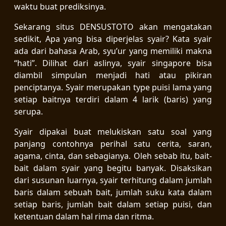
waktu buat prediksinya.
Sekarang situs DENSUSTOTO akan mengatakan
sedikit, Apa yang bisa diperjelas syair? Kata syair
ada dari bahasa Arab, syu’ur yang memiliki makna
“hati”. Dilihat dari aslinya, syair singapore bisa
diambil simpulan menjadi hati atau pikiran
penciptanya. Syair merupakan type puisi lama yang
setiap baitnya terdiri dalam 4 larik (baris) yang
serupa.
Syair dipakai buat melukiskan satu soal yang
panjang contohnya perihal satu cerita, saran,
agama, cinta, dan sebagianya. Oleh sebab itu, bait-
bait dalam syair yang begitu banyak. Disaksikan
dari susunan luarnya, syair terhitung dalam jumlah
baris dalam sebuah bait, jumlah suku kata dalam
setiap baris, jumlah bait dalam setiap puisi, dan
ketentuan dalam hal rima dan ritma.