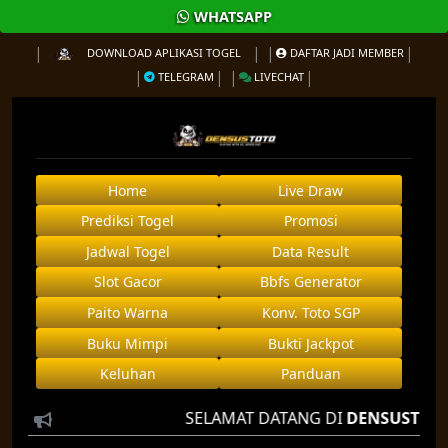
WHATSAPP
DOWNLOAD APLIKASI TOGEL
DAFTAR JADI MEMBER
TELEGRAM
LIVECHAT
Home
Live Draw
Prediksi Togel
Promosi
Jadwal Togel
Data Result
Slot Gacor
Bbfs Generator
Paito Warna
Konv. Toto SGP
Buku Mimpi
Bukti Jackpot
Keluhan
Panduan
SELAMAT DATANG DI
DENSUSTOTO
AGE