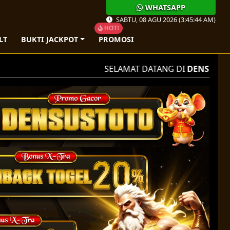
WHATSAPP
SABTU, 08 AGU 2026 (
3:45:46 AM
)
LT
BUKTI JACKPOT
PROMOSI
SELAMAT DATANG DI
DENSUSTOTO
AGEN