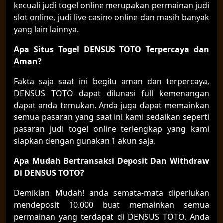
kecuali judi togel online merupakan permainan judi
slot online, judi live casino online dan masih banyak
yang lain lainnya.
Apa Situs Togel DENSUS TOTO Terpercaya dan
Aman?
Fakta saja saat ini begitu aman dan terpercaya,
DENSUS TOTO dapat dilunasi full kemenangan
dapat anda temukan. Anda juga dapat memainkan
semua pasaran yang saat ini kami sedaikan seperti
pasaran judi togel online terlengkap yang kami
siapkan dengan gunakan 1 akun saja.
Apa Mudah
Bert
ransaksi Deposit Dan Withdraw
Di DENSUS TOTO?
Demikian Mudah! anda semata-mata diperlukan
mendeposit 10.000 buat memainkan semua
permainan yang terdapat di DENSUS TOTO. Anda