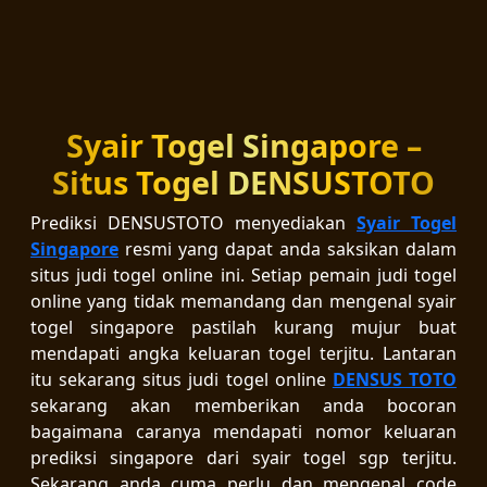
Syair Togel Singapore –
Situs Togel DENSUSTOTO
Prediksi DENSUSTOTO menyediakan
Syair Togel
Singapore
resmi yang dapat anda saksikan dalam
situs judi togel online ini. Setiap pemain judi togel
online yang tidak memandang dan mengenal syair
togel singapore pastilah kurang mujur buat
mendapati angka keluaran togel terjitu. Lantaran
itu sekarang situs judi togel online
DENSUS TOTO
sekarang akan memberikan anda bocoran
bagaimana caranya mendapati nomor keluaran
prediksi singapore dari syair togel sgp terjitu.
Sekarang anda cuma perlu dan mengenal code