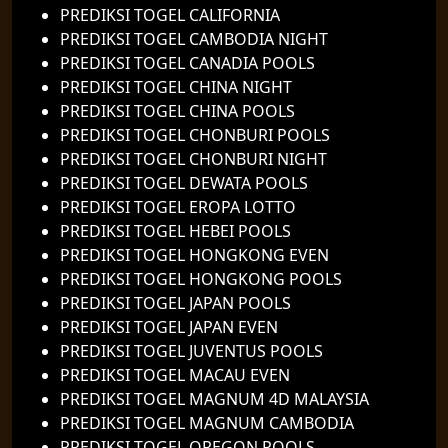
PREDIKSI TOGEL CALIFORNIA
PREDIKSI TOGEL CAMBODIA NIGHT
PREDIKSI TOGEL CANADIA POOLS
PREDIKSI TOGEL CHINA NIGHT
PREDIKSI TOGEL CHINA POOLS
PREDIKSI TOGEL CHONBURI POOLS
PREDIKSI TOGEL CHONBURI NIGHT
PREDIKSI TOGEL DEWATA POOLS
PREDIKSI TOGEL EROPA LOTTO
PREDIKSI TOGEL HEBEI POOLS
PREDIKSI TOGEL HONGKONG EVEN
PREDIKSI TOGEL HONGKONG POOLS
PREDIKSI TOGEL JAPAN POOLS
PREDIKSI TOGEL JAPAN EVEN
PREDIKSI TOGEL JUVENTUS POOLS
PREDIKSI TOGEL MACAU EVEN
PREDIKSI TOGEL MAGNUM 4D MALAYSIA
PREDIKSI TOGEL MAGNUM CAMBODIA
PREDIKSI TOGEL OREGON POOLS