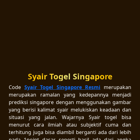
Syair Togel Singapore
Code
Syair Togel Singapore Resmi
merupakan
merupakan ramalan yang kedepannya menjadi
prediksi singapore dengan menggunakan gambar
yang berisi kalimat syair melukiskan keadaan dan
situasi yang jalan. Wajarnya Syair togel bisa
menurut cara ilmiah atau subjektif cuma dan
terhitung juga bisa diambil berganti ada dari lebih
pada 1point dasar seperti hasil ada dari angka