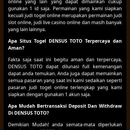
online yang lain yang dapat dimainkan cukup
gunakan 1 id saja. Permainan yang kami siapkan
kecuali judi togel online merupakan permainan judi
slot online, judi live casino online dan masih banyak
yang lain lainnya.
Apa Situs Togel DENSUS TOTO Terpercaya dan
Aman?
Fakta saja saat ini begitu aman dan terpercaya,
DENSUS TOTO dapat dilunasi full kemenangan
dapat anda temukan. Anda juga dapat memainkan
semua pasaran yang saat ini kami sedaikan seperti
pasaran judi togel online terlengkap yang kami
siapkan dengan gunakan 1 akun saja.
Apa Mudah
Bert
ransaksi Deposit Dan Withdraw
Di DENSUS TOTO?
Demikian Mudah! anda semata-mata diperlukan