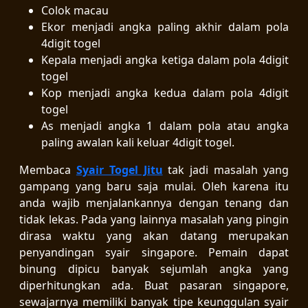
Colok macau
Ekor menjadi angka paling akhir dalam pola
4digit togel
Kepala menjadi angka ketiga dalam pola 4digit
togel
Kop menjadi angka kedua dalam pola 4digit
togel
As menjadi angka 1 dalam pola atau angka
paling awalan kali keluar 4digit togel.
Membaca
Syair Togel Jitu
tak jadi masalah yang
gampang yang baru saja mulai. Oleh karena itu
anda wajib menjalankannya dengan tenang dan
tidak lekas. Pada yang lainnya masalah yang pingin
dirasa waktu yang akan datang merupakan
penyandingan syair singapore. Pemain dapat
binung dipicu banyak sejumlah angka yang
diperhitungkan ada. Buat pasaran singapore,
sewajarnya memiliki banyak tipe keunggulan syair