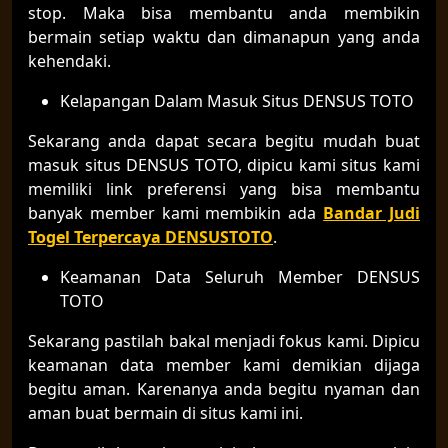
stop. Maka bisa membantu anda membikin
bermain setiap waktu dan dimanapun yang anda
kehendaki.
Kelapangan Dalam Masuk Situs DENSUS TOTO
Sekarang anda dapat secara begitu mudah buat
masuk situs DENSUS TOTO, dipicu kami situs kami
memiliki link preferensi yang bisa membantu
banyak member kami membikin ada
Bandar Judi
Togel Terpercaya DENSUSTOTO
.
Keamanan Data Seluruh Member DENSUS
TOTO
Sekarang pastilah bakal menjadi fokus kami. Dipicu
keamanan data member kami demikian dijaga
begitu aman. Karenanya anda begitu nyaman dan
aman buat bermain di situs kami ini.