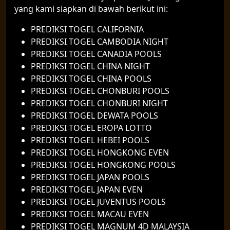
yang kami siapkan di bawah berikut ini:
PREDIKSI TOGEL CALIFORNIA
PREDIKSI TOGEL CAMBODIA NIGHT
PREDIKSI TOGEL CANADIA POOLS
PREDIKSI TOGEL CHINA NIGHT
PREDIKSI TOGEL CHINA POOLS
PREDIKSI TOGEL CHONBURI POOLS
PREDIKSI TOGEL CHONBURI NIGHT
PREDIKSI TOGEL DEWATA POOLS
PREDIKSI TOGEL EROPA LOTTO
PREDIKSI TOGEL HEBEI POOLS
PREDIKSI TOGEL HONGKONG EVEN
PREDIKSI TOGEL HONGKONG POOLS
PREDIKSI TOGEL JAPAN POOLS
PREDIKSI TOGEL JAPAN EVEN
PREDIKSI TOGEL JUVENTUS POOLS
PREDIKSI TOGEL MACAU EVEN
PREDIKSI TOGEL MAGNUM 4D MALAYSIA