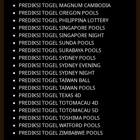
PREDIKSI TOGEL MAGNUM CAMBODIA
PREDIKSI TOGEL OREGON POOLS
PREDIKSI TOGEL PHILIPPINA LOTTERY
PREDIKSI TOGEL SINGAPORE POOLS
PREDIKSI TOGEL SINGAPORE NIGHT
PREDIKSI TOGEL SUNDA POOLS
PREDIKSI TOGEL SURABAYA POOLS
PREDIKSI TOGEL SYDNEY POOLS
PREDIKSI TOGEL SYDNEY EVENING
PREDIKSI TOGEL SYDNEY NIGHT
PREDIKSI TOGEL TAIWAN BALL
PREDIKSI TOGEL TAIWAN POOLS
PREDIKSI TOGEL TEXAS 4D
PREDIKSI TOGEL TOTOMACAU 4D
PREDIKSI TOGEL TOTOMACAU 5D
PREDIKSI TOGEL TOSHIMA POOLS
PREDIKSI TOGEL WATFORD POOLS
PREDIKSI TOGEL ZIMBABWE POOLS