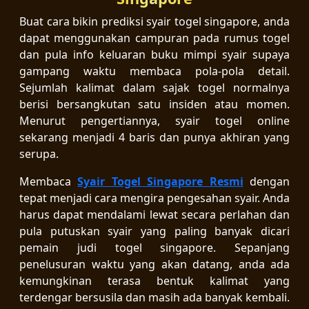
Buat cara bikin prediksi syair togel singapore, anda
dapat menggunakan campuran pada rumus togel
dan pula info keluaran buku mimpi syair supaya
gampang waktu membaca pola-pola detail.
Sejumlah kalimat dalam sajak togel normalnya
berisi bersangkutan satu insiden atau momen.
Menurut pengertiannya, syair togel online
sekarang menjadi 4 baris dan punya akhiran yang
serupa.
Membaca
Syair Togel Singapore Resmi
dengan
tepat menjadi cara mengira pengesahan syair. Anda
harus dapat mendalami lewat secara perlahan dan
pula putuskan syair yang paling banyak dicari
pemain judi togel singapore. Sepanjang
penelusuran waktu yang akan datang, anda ada
kemungkinan terasa bentuk kalimat yang
terdengar bersusila dan masih ada banyak kembali.