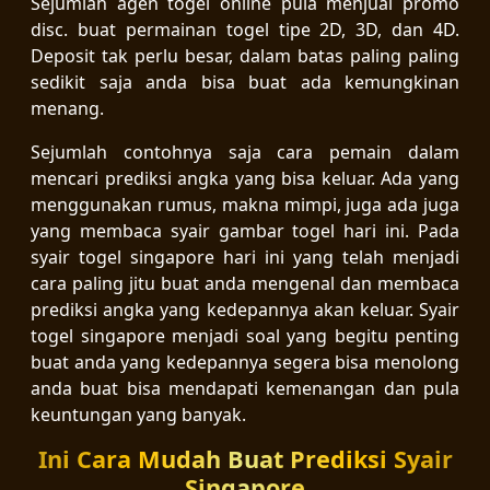
Sejumlah agen togel online pula menjual promo
disc. buat permainan togel tipe 2D, 3D, dan 4D.
Deposit tak perlu besar, dalam batas paling paling
sedikit saja anda bisa buat ada kemungkinan
menang.
Sejumlah contohnya saja cara pemain dalam
mencari prediksi angka yang bisa keluar. Ada yang
menggunakan rumus, makna mimpi, juga ada juga
yang membaca syair gambar togel hari ini. Pada
syair togel singapore hari ini yang telah menjadi
cara paling jitu buat anda mengenal dan membaca
prediksi angka yang kedepannya akan keluar. Syair
togel singapore menjadi soal yang begitu penting
buat anda yang kedepannya segera bisa menolong
anda buat bisa mendapati kemenangan dan pula
keuntungan yang banyak.
Ini Cara Mudah Buat Prediksi Syair
Singapore