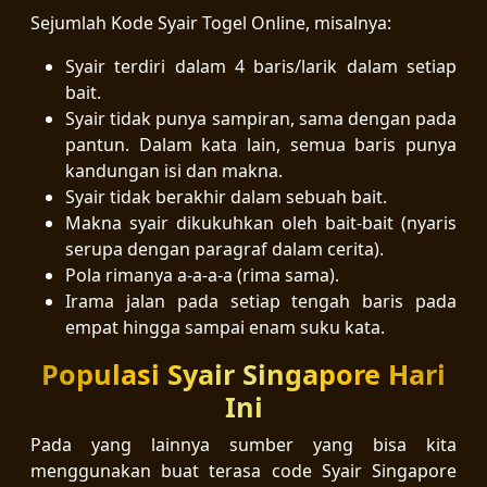
Sejumlah Kode Syair Togel Online, misalnya:
Syair terdiri dalam 4 baris/larik dalam setiap
bait.
Syair tidak punya sampiran, sama dengan pada
pantun. Dalam kata lain, semua baris punya
kandungan isi dan makna.
Syair tidak berakhir dalam sebuah bait.
Makna syair dikukuhkan oleh bait-bait (nyaris
serupa dengan paragraf dalam cerita).
Pola rimanya a-a-a-a (rima sama).
Irama jalan pada setiap tengah baris pada
empat hingga sampai enam suku kata.
Populasi Syair Singapore Hari
Ini
Pada yang lainnya sumber yang bisa kita
menggunakan buat terasa code Syair Singapore