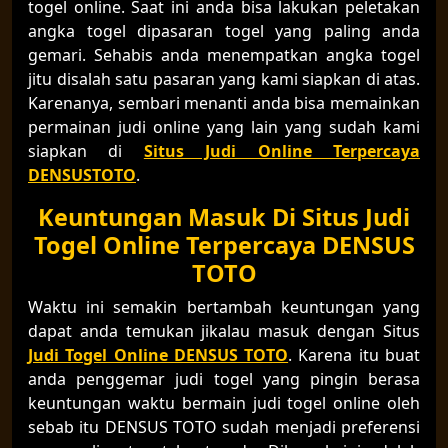
togel online. Saat ini anda bisa lakukan peletakan
angka togel dipasaran togel yang paling anda
gemari. Sehabis anda menempatkan angka togel
jitu disalah satu pasaran yang kami siapkan di atas.
Karenanya, sembari menanti anda bisa memainkan
permainan judi online yang lain yang sudah kami
siapkan di
Situs Judi Online Terpercaya
DENSUSTOTO
.
Keuntungan Masuk Di Situs Judi
Togel Online Terpercaya DENSUS
TOTO
Waktu ini semakin bertambah keuntungan yang
dapat anda temukan jikalau masuk dengan Situs
Judi Togel Online DENSUS TOTO
. Karena itu buat
anda penggemar judi togel yang pingin berasa
keuntungan waktu bermain judi togel online oleh
sebab itu DENSUS TOTO sudah menjadi preferensi