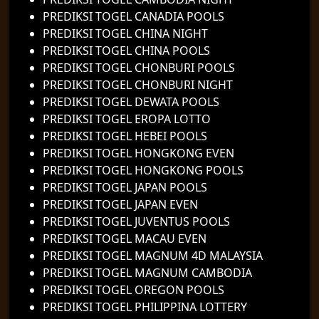
PREDIKSI TOGEL CANADIA POOLS
PREDIKSI TOGEL CHINA NIGHT
PREDIKSI TOGEL CHINA POOLS
PREDIKSI TOGEL CHONBURI POOLS
PREDIKSI TOGEL CHONBURI NIGHT
PREDIKSI TOGEL DEWATA POOLS
PREDIKSI TOGEL EROPA LOTTO
PREDIKSI TOGEL HEBEI POOLS
PREDIKSI TOGEL HONGKONG EVEN
PREDIKSI TOGEL HONGKONG POOLS
PREDIKSI TOGEL JAPAN POOLS
PREDIKSI TOGEL JAPAN EVEN
PREDIKSI TOGEL JUVENTUS POOLS
PREDIKSI TOGEL MACAU EVEN
PREDIKSI TOGEL MAGNUM 4D MALAYSIA
PREDIKSI TOGEL MAGNUM CAMBODIA
PREDIKSI TOGEL OREGON POOLS
PREDIKSI TOGEL PHILIPPINA LOTTERY