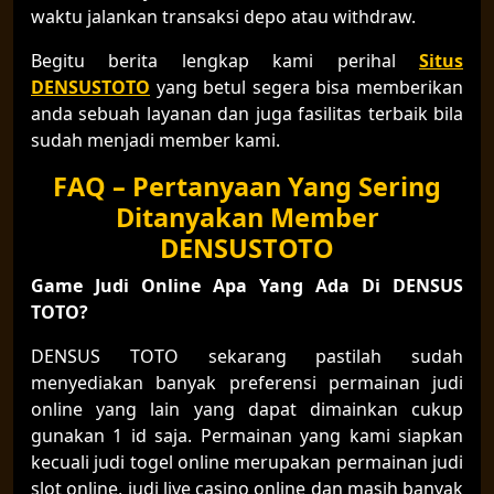
waktu jalankan transaksi depo atau withdraw.
Begitu berita lengkap kami perihal
Situs
DENSUSTOTO
yang betul segera bisa memberikan
anda sebuah layanan dan juga fasilitas terbaik bila
sudah menjadi member kami.
FAQ – Pertanyaan Yang Sering
Ditanyakan Member
DENSUSTOTO
Game Judi Online Apa Yang Ada Di DENSUS
TOTO?
DENSUS TOTO sekarang pastilah sudah
menyediakan banyak preferensi permainan judi
online yang lain yang dapat dimainkan cukup
gunakan 1 id saja. Permainan yang kami siapkan
kecuali judi togel online merupakan permainan judi
slot online, judi live casino online dan masih banyak