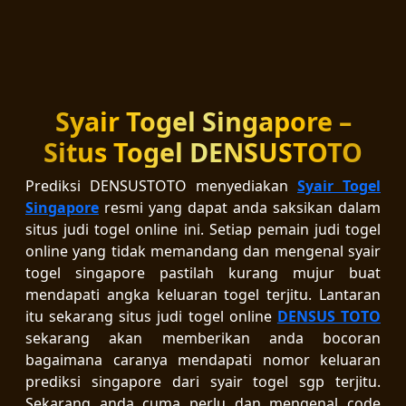
Syair Togel Singapore –
Situs Togel DENSUSTOTO
Prediksi DENSUSTOTO menyediakan
Syair Togel
Singapore
resmi yang dapat anda saksikan dalam
situs judi togel online ini. Setiap pemain judi togel
online yang tidak memandang dan mengenal syair
togel singapore pastilah kurang mujur buat
mendapati angka keluaran togel terjitu. Lantaran
itu sekarang situs judi togel online
DENSUS TOTO
sekarang akan memberikan anda bocoran
bagaimana caranya mendapati nomor keluaran
prediksi singapore dari syair togel sgp terjitu.
Sekarang anda cuma perlu dan mengenal code